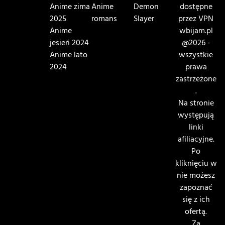
Anime zima
Anime
Demon
dostępne
2025
romans
Slayer
przez VPN
Anime
wbijam.pl
jesień 2024
@2026 -
Anime lato
wszystkie
2024
prawa
zastrzeżone
.
Na stronie
występują
linki
afiliacyjne.
Po
kliknięciu w
nie możesz
zapoznać
się z ich
ofertą.
Za