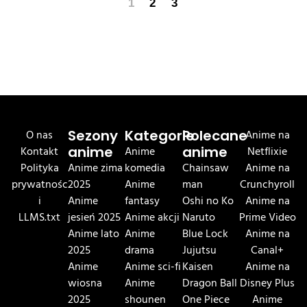
1
2
3
O nas
Sezony
Kategorie
Polecane
Anime na
Kontakt
anime
Anime
anime
Netflixie
Polityka
Anime zima
komedia
Chainsaw
Anime na
prywatnośc
2025
Anime
man
Crunchyroll
i
Anime
fantasy
Oshi no Ko
Anime na
LLMS.txt
jesień 2025
Anime akcji
Naruto
Prime Video
Anime lato
Anime
Blue Lock
Anime na
2025
drama
Jujutsu
Canal+
Anime
Anime sci-fi
Kaisen
Anime na
wiosna
Anime
Dragon Ball
Disney Plus
2025
shounen
One Piece
Anime