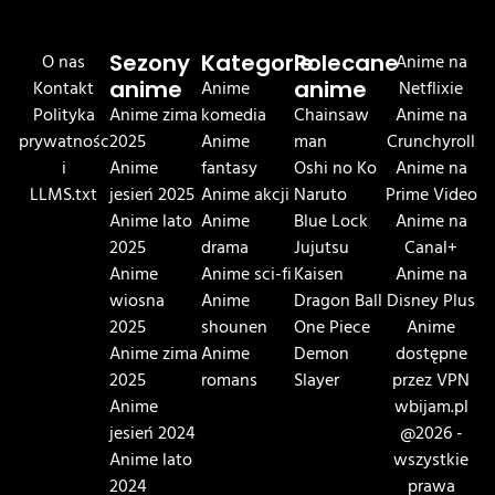
O nas
Sezony
Kategorie
Polecane
Anime na
Kontakt
anime
Anime
anime
Netflixie
Polityka
Anime zima
komedia
Chainsaw
Anime na
prywatnośc
2025
Anime
man
Crunchyroll
i
Anime
fantasy
Oshi no Ko
Anime na
LLMS.txt
jesień 2025
Anime akcji
Naruto
Prime Video
Anime lato
Anime
Blue Lock
Anime na
2025
drama
Jujutsu
Canal+
Anime
Anime sci-fi
Kaisen
Anime na
wiosna
Anime
Dragon Ball
Disney Plus
2025
shounen
One Piece
Anime
Anime zima
Anime
Demon
dostępne
2025
romans
Slayer
przez VPN
Anime
wbijam.pl
jesień 2024
@2026 -
Anime lato
wszystkie
2024
prawa