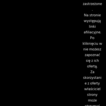
zastrzeżone
.
Na stronie
występują
linki
afiliacyjne.
Po
kliknięciu w
nie możesz
zapoznać
się z ich
ofertą.
Za
skorzystani
e z oferty
właściciel
strony
może