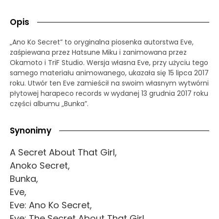
Opis
„Ano Ko Secret” to oryginalna piosenka autorstwa Eve,
zaśpiewana przez Hatsune Miku i zanimowana przez
Okamoto i TriF Studio. Wersja własna Eve, przy użyciu tego
samego materiału animowanego, ukazała się 15 lipca 2017
roku. Utwór ten Eve zamieścił na swoim własnym wytwórni
płytowej harapeco records w wydanej 13 grudnia 2017 roku
części albumu „Bunka”.
Synonimy
A Secret About That Girl,
Anoko Secret,
Bunka,
Eve,
Eve: Ano Ko Secret,
Eve: The Secret About That Girl,