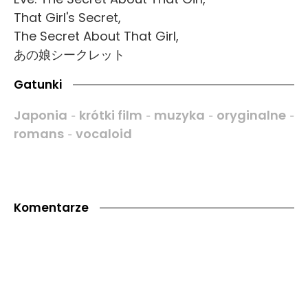
That Girl's Secret,
The Secret About That Girl,
あの娘シークレット
Gatunki
Japonia
krótki film
muzyka
oryginalne
-
-
-
-
romans
vocaloid
-
Komentarze