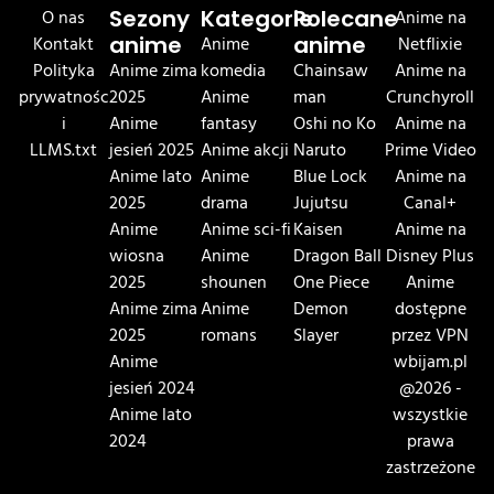
O nas
Sezony
Kategorie
Polecane
Anime na
Kontakt
anime
Anime
anime
Netflixie
Polityka
Anime zima
komedia
Chainsaw
Anime na
prywatnośc
2025
Anime
man
Crunchyroll
i
Anime
fantasy
Oshi no Ko
Anime na
LLMS.txt
jesień 2025
Anime akcji
Naruto
Prime Video
Anime lato
Anime
Blue Lock
Anime na
2025
drama
Jujutsu
Canal+
Anime
Anime sci-fi
Kaisen
Anime na
wiosna
Anime
Dragon Ball
Disney Plus
2025
shounen
One Piece
Anime
Anime zima
Anime
Demon
dostępne
2025
romans
Slayer
przez VPN
Anime
wbijam.pl
jesień 2024
@2026 -
Anime lato
wszystkie
2024
prawa
zastrzeżone