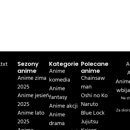
txt
A
Sezony
Kategorie
Polecane
Anime
anime
anime
A
Anime zima
Chainsaw
komedia
Anime
2025
man
Anime
wbija
Anime jesień
Oshi no Ko
fantasy
Na st
2025
Naruto
Anime akcji
Za skor
Anime lato
Blue Lock
Anime
2025
Jujutsu
drama