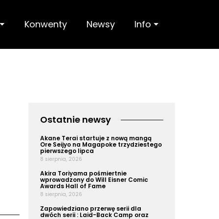
 ⏷
Konwenty
Newsy
Info ⏷
Ostatnie newsy
Akane Terai startuje z nową mangą
Ore Seijyo na Magapoke trzydziestego
pierwszego lipca
8 sierpnia, 2026
Akira Toriyama pośmiertnie
wprowadzony do Will Eisner Comic
Awards Hall of Fame
8 sierpnia, 2026
Zapowiedziano przerwę serii dla
dwóch serii : Laid-Back Camp oraz