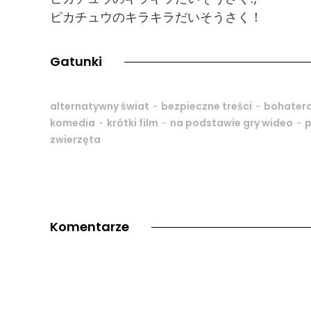
ピカチュウのキラキラだいそうさく！
Gatunki
-
-
alternatywny świat
bezpieczne treści
bohatero
-
-
-
komedia
krótki film
na podstawie gry wideo
zwierzęta
Komentarze