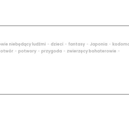
-
-
-
-
wie niebędący ludźmi
dzieci
fantasy
Japonia
kodom
-
-
-
-
potwór
potwory
przygoda
zwierzęcy bohaterowie