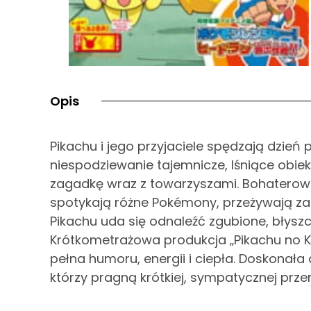
Opis
Pikachu i jego przyjaciele spędzają dzień
niespodziewanie tajemnicze, lśniące obiek
zagadkę wraz z towarzyszami. Bohaterowi
spotykają różne Pokémony, przeżywają zab
Pikachu uda się odnaleźć zgubione, błysz
Krótkometrażowa produkcja „Pikachu no Ki
pełna humoru, energii i ciepła. Doskonał
którzy pragną krótkiej, sympatycznej prze