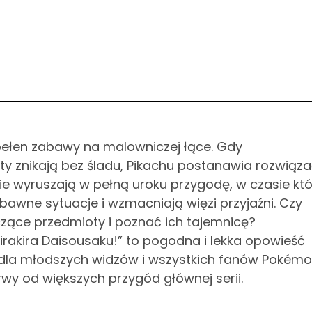
 pełen zabawy na malowniczej łące. Gdy
ty znikają bez śladu, Pikachu postanawia rozwiąza
e wyruszają w pełną uroku przygodę, w czasie któ
awne sytuacje i wzmacniają więzi przyjaźni. Czy
czące przedmioty i poznać ich tajemnicę?
rakira Daisousaku!” to pogodna i lekka opowieść
a dla młodszych widzów i wszystkich fanów Pokémo
rwy od większych przygód głównej serii.