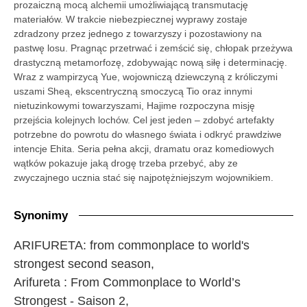
prozaiczną mocą alchemii umożliwiającą transmutację
materiałów. W trakcie niebezpiecznej wyprawy zostaje
zdradzony przez jednego z towarzyszy i pozostawiony na
pastwę losu. Pragnąc przetrwać i zemścić się, chłopak przeżywa
drastyczną metamorfozę, zdobywając nową siłę i determinację.
Wraz z wampirzycą Yue, wojowniczą dziewczyną z króliczymi
uszami Sheą, ekscentryczną smoczycą Tio oraz innymi
nietuzinkowymi towarzyszami, Hajime rozpoczyna misję
przejścia kolejnych lochów. Cel jest jeden – zdobyć artefakty
potrzebne do powrotu do własnego świata i odkryć prawdziwe
intencje Ehita. Seria pełna akcji, dramatu oraz komediowych
wątków pokazuje jaką drogę trzeba przebyć, aby ze
zwyczajnego ucznia stać się najpotężniejszym wojownikiem.
Synonimy
ARIFURETA: from commonplace to world's
strongest second season,
Arifureta : From Commonplace to World’s
Strongest - Saison 2,