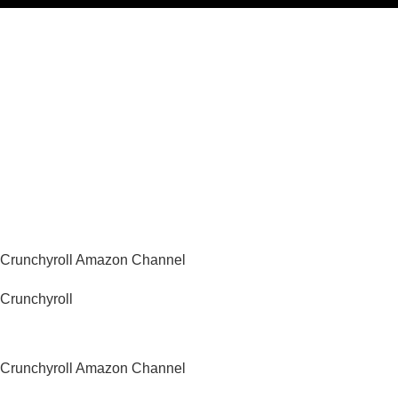
Gdzie oglądać? (beta)
Pamiętaj, że możesz użyć
VPN i ominąć blokadę
regionalną!
*Polecana promocja na
VPN
Polska
Crunchyroll Amazon Channel
Crunchyroll
USA
Crunchyroll Amazon Channel