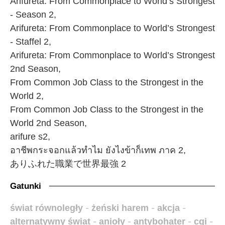
Arifureta: From Commonplace to World’s Strongest
- Season 2,
Arifureta: From Commonplace to World’s Strongest
- Staffel 2,
Arifureta: From Commonplace to World’s Strongest
2nd Season,
From Common Job Class to the Strongest in the
World 2,
From Common Job Class to the Strongest in the
World 2nd Season,
arifure s2,
อาชีพกระจอกแล้วทำไม ยังไงข้าก็เทพ ภาค 2,
ありふれた職業で世界最強 2
Gatunki
świat równoległy
-
żeński harem
-
akcja
-
alternatywny świat
-
anioły
-
antybohater
-
cgi
-