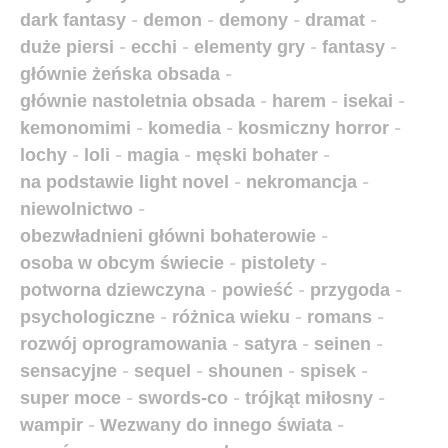
dark fantasy
-
demon
-
demony
-
dramat
-
duże piersi
-
ecchi
-
elementy gry
-
fantasy
-
głównie żeńska obsada
-
głównie nastoletnia obsada
-
harem
-
isekai
-
kemonomimi
-
komedia
-
kosmiczny horror
-
lochy
-
loli
-
magia
-
męski bohater
-
na podstawie light novel
-
nekromancja
-
niewolnictwo
-
obezwładnieni główni bohaterowie
-
osoba w obcym świecie
-
pistolety
-
potworna dziewczyna
-
powieść
-
przygoda
-
psychologiczne
-
różnica wieku
-
romans
-
rozwój oprogramowania
-
satyra
-
seinen
-
sensacyjne
-
sequel
-
shounen
-
spisek
-
super moce
-
swords-co
-
trójkąt miłosny
-
wampir
-
Wezwany do innego świata
-