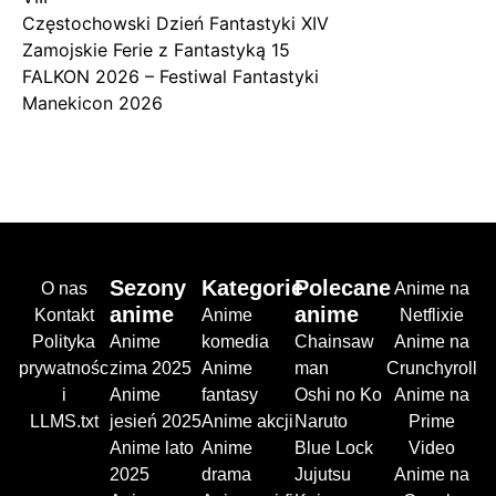
Częstochowski Dzień Fantastyki XIV
Zamojskie Ferie z Fantastyką 15
FALKON 2026 – Festiwal Fantastyki
Manekicon 2026
Sezony
Kategorie
Polecane
O nas
Anime na
anime
anime
Kontakt
Anime
Netflixie
Polityka
Anime
komedia
Chainsaw
Anime na
prywatnośc
zima 2025
Anime
man
Crunchyroll
i
Anime
fantasy
Oshi no Ko
Anime na
LLMS.txt
jesień 2025
Anime akcji
Naruto
Prime
Anime lato
Anime
Blue Lock
Video
2025
drama
Jujutsu
Anime na