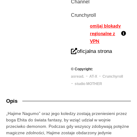
Channel
Crunchyroll
omijaj blokady
regionalne z
VPN
oficjalna strona
© Copyright:
-
-
asread.
AT-X
Crunchyroll
-
studio MOTHER
Opis
„Hajime Nagumo” oraz jego koledzy zostają przeniesieni przez
boga Ehita do świata fantasy, by wziąć udział w wojnie
przeciwko demonom. Podczas gdy wszyscy zdobywają potężne
magiczne zdolności, Hajime zostaje obdarzony jedynie