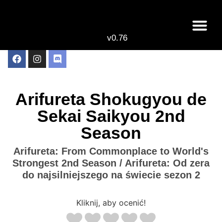
v0.76
Live odcinki
Najlepsze anime 
Arifureta Shokugyou de
Sekai Saikyou 2nd
Season
Arifureta: From Commonplace to World's
Strongest 2nd Season / Arifureta: Od zera
do najsilniejszego na świecie sezon 2
Kliknij, aby ocenić!