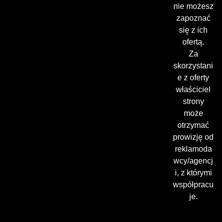
nie możesz
zapoznać
się z ich
ofertą.
Za
skorzystani
e z oferty
właściciel
strony
może
otrzymać
prowizję od
reklamoda
wcy/agencj
i, z którymi
współpracu
je.