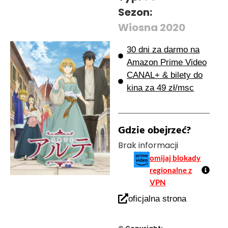
Sezon:
Wiosna 2020
30 dni za darmo na
Amazon Prime Video
CANAL+ & bilety do
kina za 49 zł/msc
Gdzie obejrzeć?
Brak informacji
omijaj blokady
regionalne z
VPN
oficjalna strona