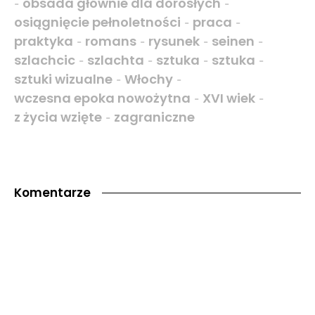
obsada głównie dla dorosłych
-
-
osiągnięcie pełnoletności
praca
-
-
praktyka
romans
rysunek
seinen
-
-
-
-
szlachcic
szlachta
sztuka
sztuka
-
-
-
-
sztuki wizualne
Włochy
-
-
wczesna epoka nowożytna
XVI wiek
-
-
z życia wzięte
zagraniczne
-
Komentarze