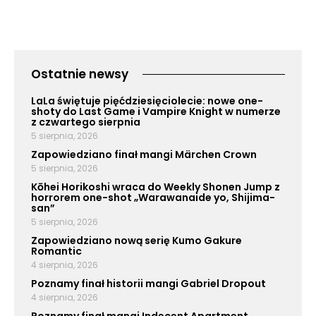
Ostatnie newsy
LaLa świętuje pięćdziesięciolecie: nowe one-
shoty do Last Game i Vampire Knight w numerze
z czwartego sierpnia
5 sierpnia, 2026
Zapowiedziano finał mangi Märchen Crown
5 sierpnia, 2026
Kōhei Horikoshi wraca do Weekly Shonen Jump z
horrorem one-shot „Warawanaide yo, Shijima-
san”
5 sierpnia, 2026
Zapowiedziano nową serię Kumo Gakure
Romantic
4 sierpnia, 2026
Poznamy finał historii mangi Gabriel Dropout
4 sierpnia, 2026