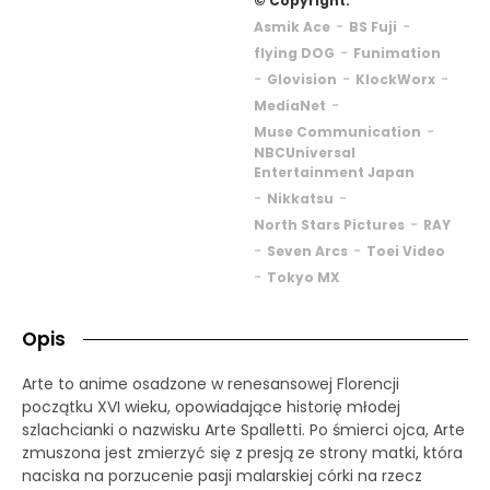
© Copyright:
-
-
Asmik Ace
BS Fuji
-
flying DOG
Funimation
-
-
-
Glovision
KlockWorx
-
MediaNet
-
Muse Communication
NBCUniversal
Entertainment Japan
-
-
Nikkatsu
-
North Stars Pictures
RAY
-
-
Seven Arcs
Toei Video
-
Tokyo MX
Opis
Arte to anime osadzone w renesansowej Florencji
początku XVI wieku, opowiadające historię młodej
szlachcianki o nazwisku Arte Spalletti. Po śmierci ojca, Arte
zmuszona jest zmierzyć się z presją ze strony matki, która
naciska na porzucenie pasji malarskiej córki na rzecz