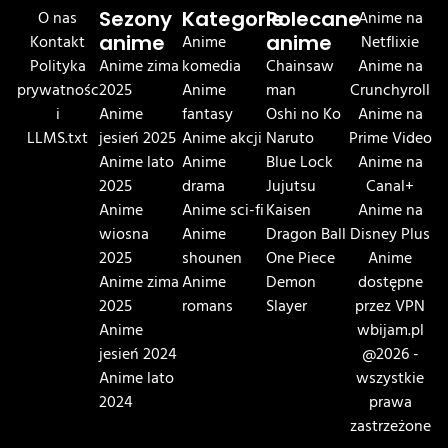
O nas
Sezony
Kategorie
Polecane
Anime na
Kontakt
anime
Anime
anime
Netflixie
Polityka
Anime zima
komedia
Chainsaw
Anime na
prywatnośc
2025
Anime
man
Crunchyroll
i
Anime
fantasy
Oshi no Ko
Anime na
LLMS.txt
jesień 2025
Anime akcji
Naruto
Prime Video
Anime lato
Anime
Blue Lock
Anime na
2025
drama
Jujutsu
Canal+
Anime
Anime sci-fi
Kaisen
Anime na
wiosna
Anime
Dragon Ball
Disney Plus
2025
shounen
One Piece
Anime
Anime zima
Anime
Demon
dostępne
2025
romans
Slayer
przez VPN
Anime
wbijam.pl
jesień 2024
@2026 -
Anime lato
wszystkie
2024
prawa
zastrzeżone