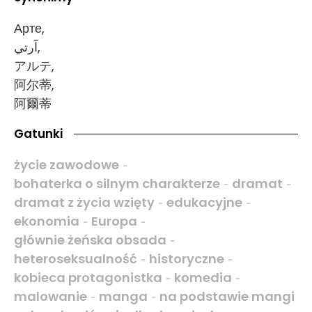
Арте,
آرتي,
アルテ,
阿尔蒂,
阿爾蒂
Gatunki
życie zawodowe
-
bohaterka o silnym charakterze
dramat
-
-
dramat z życia wzięty
edukacyjne
-
-
ekonomia
Europa
-
-
głównie żeńska obsada
-
heteroseksualność
historyczne
-
-
kobieca protagonistka
komedia
-
-
malowanie
manga
na podstawie mangi
-
-