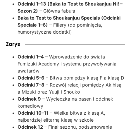
Odcinki 1–13 (Baka to Test to Shoukanjuu Ni! –
Sezon 2)
– Główna fabuła
Baka to Test to Shoukanjuu Specials (Odcinki
Speciale 1–6)
– Fillery (do pominięcia,
humorystyczne dodatki)
Zarys
Odcinki 1–4
– Wprowadzenie do świata
Fumizuki Academy i systemu przywoływania
awatarów
Odcinki 5–6
– Bitwa pomiędzy klasą F a klasą D
Odcinki 7–8
– Rozwój relacji pomiędzy Akihisą
a Mizuki oraz Yuuji i Shouko
Odcinek 9
– Wycieczka na basen i odcinek
komediowy
Odcinki 10–11
– Wielka bitwa z klasą A,
najbardziej elitarną klasą w szkole
Odcinek 12
– Finał sezonu, podsumowanie