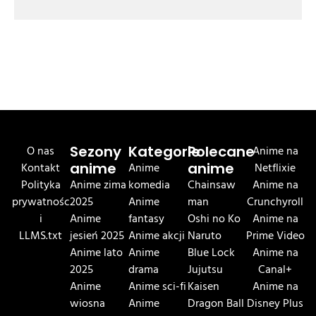
O nas
Sezony
Kategorie
Polecane
Anime na
Kontakt
anime
Anime
anime
Netflixie
Polityka
Anime zima
komedia
Chainsaw
Anime na
prywatnośc
2025
Anime
man
Crunchyroll
i
Anime
fantasy
Oshi no Ko
Anime na
LLMS.txt
jesień 2025
Anime akcji
Naruto
Prime Video
Anime lato
Anime
Blue Lock
Anime na
2025
drama
Jujutsu
Canal+
Anime
Anime sci-fi
Kaisen
Anime na
wiosna
Anime
Dragon Ball
Disney Plus