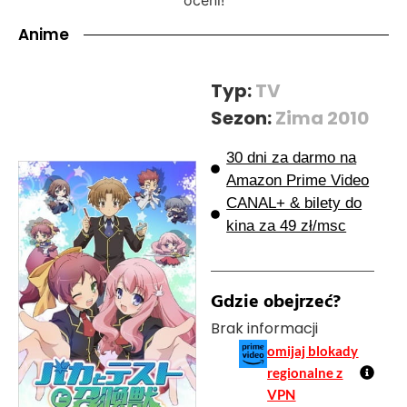
Anime
Typ:
TV
Sezon:
Zima 2010
30 dni za darmo na
Amazon Prime Video
CANAL+ & bilety do
kina za 49 zł/msc
Gdzie obejrzeć?
Brak informacji
omijaj blokady
regionalne z
VPN