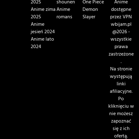
2025
shounen
One Piece
Anime
Anime zima
Anime
Demon
dostępne
2025
romans
Slayer
przez VPN
Anime
wbijam.pl
jesień 2024
@2026 -
Anime lato
wszystkie
2024
prawa
zastrzeżone
.
Na stronie
występują
linki
afiliacyjne.
Po
kliknięciu w
nie możesz
zapoznać
się z ich
ofertą.