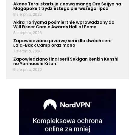
Akane Terai startuje z nową mangą Ore Seijyo na
Magapoke trzydziestego pierwszego lipca
8 sierpnia, 2026
Akira Toriyama pośmiertnie wprowadzony do
Will Eisner Comic Awards Hall of Fame
8 sierpnia, 2026
Zapowiedziano przerwę serii dla dwóch serii :
Laid-Back Camp oraz mono
7 sierpnia, 2026
Zapowiedziano finał serii Sekigan Renkin Kenshi
no Yarinaoshi Kitan
6 sierpnia, 2026