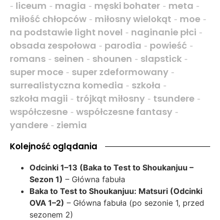
liceum
magia
męski bohater
meta
-
-
-
-
-
miłość chłopców
miłosny wielokąt
moe
-
-
-
na podstawie light novel
naginanie płci
-
-
obsada zespołowa
parodia
powieść
-
-
-
romans
seinen
shounen
slapstick
-
-
-
-
super moce
super zdeformowany
-
-
surrealistyczna komedia
szkoła
-
-
szkoła magii
trójkąt miłosny
tsundere
-
-
-
współczesne
współczesne fantasy
-
-
yandere
ziemia
-
Kolejność oglądania
Odcinki 1–13 (Baka to Test to Shoukanjuu –
Sezon 1)
– Główna fabuła
Baka to Test to Shoukanjuu: Matsuri (Odcinki
OVA 1–2)
– Główna fabuła (po sezonie 1, przed
sezonem 2)