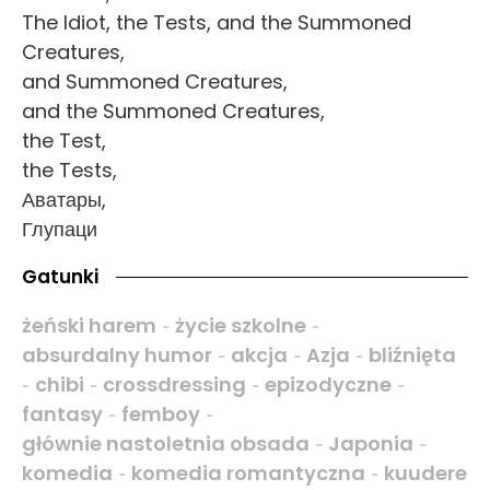
The Idiot, the Tests, and the Summoned
Creatures,
and Summoned Creatures,
and the Summoned Creatures,
the Test,
the Tests,
Аватары,
Глупаци
Gatunki
żeński harem
życie szkolne
-
-
absurdalny humor
akcja
Azja
bliźnięta
-
-
-
chibi
crossdressing
epizodyczne
-
-
-
-
fantasy
femboy
-
-
głównie nastoletnia obsada
Japonia
-
-
komedia
komedia romantyczna
kuudere
-
-