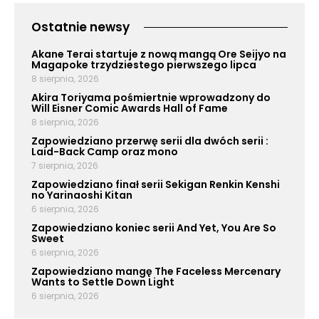
Ostatnie newsy
Akane Terai startuje z nową mangą Ore Seijyo na
Magapoke trzydziestego pierwszego lipca
8 sierpnia, 2026
Akira Toriyama pośmiertnie wprowadzony do
Will Eisner Comic Awards Hall of Fame
8 sierpnia, 2026
Zapowiedziano przerwę serii dla dwóch serii :
Laid-Back Camp oraz mono
7 sierpnia, 2026
Zapowiedziano finał serii Sekigan Renkin Kenshi
no Yarinaoshi Kitan
6 sierpnia, 2026
Zapowiedziano koniec serii And Yet, You Are So
Sweet
6 sierpnia, 2026
Zapowiedziano mangę The Faceless Mercenary
Wants to Settle Down Light
6 sierpnia, 2026