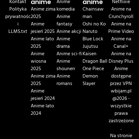
Kontakt
anime
Anime
anime
Netflixie
Polityka
Anime zima
komedia
Chainsaw
Anime na
prywatnośc
2025
Anime
man
Crunchyroll
i
Anime
fantasy
Oshi no Ko
Anime na
LLMS.txt
jesień 2025
Anime akcji
Naruto
Prime Video
Anime lato
Anime
Blue Lock
Anime na
2025
drama
Jujutsu
Canal+
Anime
Anime sci-fi
Kaisen
Anime na
wiosna
Anime
Dragon Ball
Disney Plus
2025
shounen
One Piece
Anime
Anime zima
Anime
Demon
dostępne
2025
romans
Slayer
przez VPN
Anime
wbijam.pl
jesień 2024
@2026 -
Anime lato
wszystkie
2024
prawa
zastrzeżone
.
Na stronie