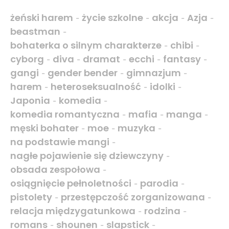
żeński harem
życie szkolne
akcja
Azja
-
-
-
-
beastman
-
bohaterka o silnym charakterze
chibi
-
-
cyborg
diva
dramat
ecchi
fantasy
-
-
-
-
-
gangi
gender bender
gimnazjum
-
-
-
harem
heteroseksualność
idolki
-
-
-
Japonia
komedia
-
-
komedia romantyczna
mafia
manga
-
-
-
męski bohater
moe
muzyka
-
-
-
na podstawie mangi
-
nagłe pojawienie się dziewczyny
-
obsada zespołowa
-
osiągnięcie pełnoletności
parodia
-
-
pistolety
przestępczość zorganizowana
-
-
relacja międzygatunkowa
rodzina
-
-
romans
shounen
slapstick
-
-
-