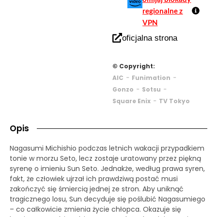
regionalne z
VPN
oficjalna strona
© Copyright:
-
-
AIC
Funimation
-
-
Gonzo
Sotsu
-
Square Enix
TV Tokyo
Opis
Nagasumi Michishio podczas letnich wakacji przypadkiem
tonie w morzu Seto, lecz zostaje uratowany przez piękną
syrenę o imieniu Sun Seto. Jednakże, według prawa syren,
fakt, że człowiek ujrzał ich prawdziwą postać musi
zakończyć się śmiercią jednej ze stron. Aby uniknąć
tragicznego losu, Sun decyduje się poślubić Nagasumiego
– co całkowicie zmienia życie chłopca. Okazuje się