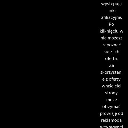
występują
linki
afiliacyjne.
Po
kliknięciu w
nie możesz
zapoznać
się z ich
ofertą.
Za
skorzystani
e z oferty
właściciel
strony
może
otrzymać
prowizję od
reklamoda
wcy/agencj