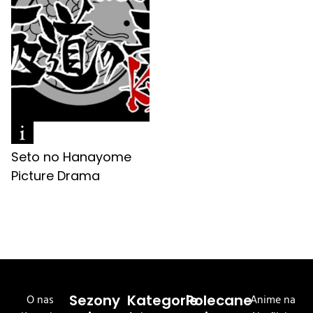
Seto no Hanayome
Picture Drama
O nas
Sezony
Kategorie
Polecane
Anime na