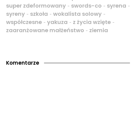
super zdeformowany
swords-co
syrena
-
-
-
syreny
szkoła
wokalista solowy
-
-
-
współczesne
yakuza
z życia wzięte
-
-
-
zaaranżowane małżeństwo
ziemia
-
Komentarze