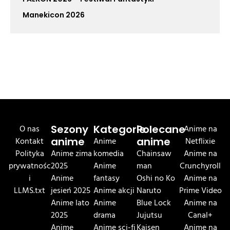
Manekicon 2026
O nas
Sezony
Kategorie
Polecane
Anime na
Kontakt
anime
Anime
anime
Netflixie
Polityka
Anime zima
komedia
Chainsaw
Anime na
prywatnośc
2025
Anime
man
Crunchyroll
i
Anime
fantasy
Oshi no Ko
Anime na
LLMS.txt
jesień 2025
Anime akcji
Naruto
Prime Video
Anime lato
Anime
Blue Lock
Anime na
2025
drama
Jujutsu
Canal+
Anime
Anime sci-fi
Kaisen
Anime na