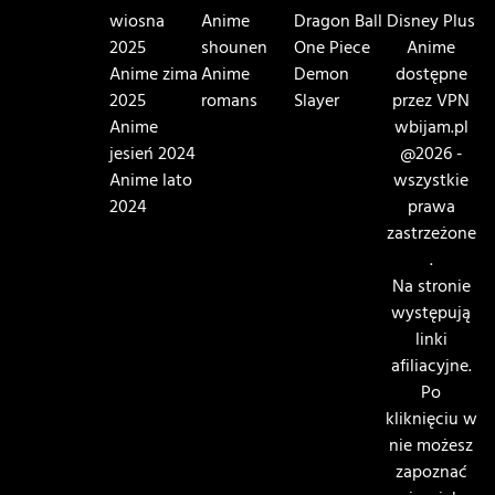
wiosna
Anime
Dragon Ball
Disney Plus
2025
shounen
One Piece
Anime
Anime zima
Anime
Demon
dostępne
2025
romans
Slayer
przez VPN
Anime
wbijam.pl
jesień 2024
@2026 -
Anime lato
wszystkie
2024
prawa
zastrzeżone
.
Na stronie
występują
linki
afiliacyjne.
Po
kliknięciu w
nie możesz
zapoznać