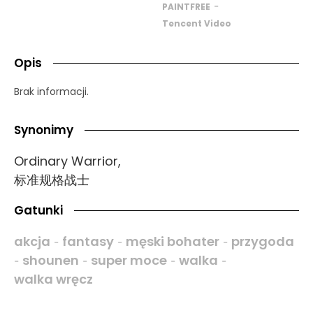
-
PAINTFREE
Tencent Video
Opis
Brak informacji.
Synonimy
Ordinary Warrior,
标准规格战士
Gatunki
akcja
fantasy
męski bohater
przygoda
-
-
-
shounen
super moce
walka
-
-
-
-
walka wręcz