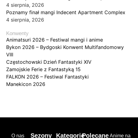
4 sierpnia, 2026
Poznamy finał mangi Indecent Apartment Complex
4 sierpnia, 2026
Konwenty
Animatsuri 2026 – Festiwal mangi i anime
Bykon 2026 – Bydgoski Konwent Multifandomowy
VIII
Częstochowski Dzień Fantastyki XIV
Zamojskie Ferie z Fantastyką 15
FALKON 2026 – Festiwal Fantastyki
Manekicon 2026
Sezony
Kategorie
Polecane
O nas
Anime na