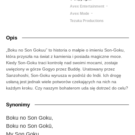
-
Avex Entertainment
-
Avex Mode
Tezuka Productions
Opis
„Boku no Son Gokuu” to historia o małpie o imieniu Son-Goku,
która przyszła na świat z kamienia i posiada magiczne moce.
Kiedy Son-Goku traci kontrolę nad swoimi mocami, zostaje
uwięziony w górze Gogyo przez Buddę. Uratowany przez
Sanzohoshi, Son-Goku wyrusza w podróż do Indii. Ich drogę
usłaną jest jednak wiele potworów czekających na nich na
każdym kroku. Czy naszym bohaterom uda się dotrzeć do celu?
Synonimy
Boku no Son Goku,
Boku no Son Gokū,
My Son Goku,