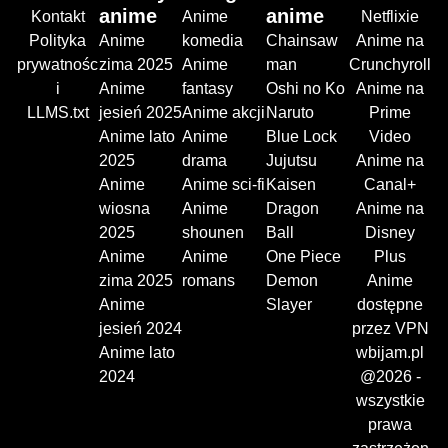
anime
anime
Kontakt
Anime
Netflixie
Polityka
Anime
komedia
Chainsaw
Anime na
prywatnośc
zima 2025
Anime
man
Crunchyroll
i
Anime
fantasy
Oshi no Ko
Anime na
LLMS.txt
jesień 2025
Anime akcji
Naruto
Prime
Anime lato
Anime
Blue Lock
Video
2025
drama
Jujutsu
Anime na
Anime
Anime sci-fi
Kaisen
Canal+
wiosna
Anime
Dragon
Anime na
2025
shounen
Ball
Disney
Anime
Anime
One Piece
Plus
zima 2025
romans
Demon
Anime
Anime
Slayer
dostępne
jesień 2024
przez VPN
Anime lato
wbijam.pl
2024
@2026 -
wszystkie
prawa