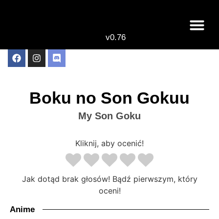
v0.76
Live odcinki
Najlepsze anime 
Boku no Son Gokuu
My Son Goku
Kliknij, aby ocenić!
Jak dotąd brak głosów! Bądź pierwszym, który
oceni!
Anime