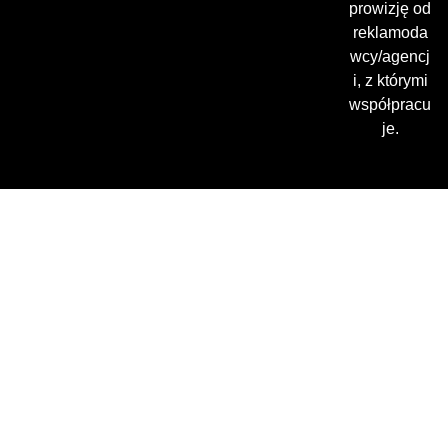
prowizję od
reklamoda
wcy/agencj
i, z którymi
współpracu
je.
Gdzie oglądać? (beta)
Pamiętaj, że możesz użyć
VPN i ominąć blokadę
regionalną!
*Polecana promocja na
VPN
Polska