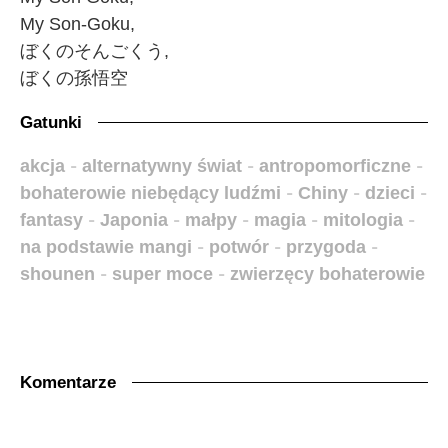
My Son-Goku,
ぼくのそんごくう,
ぼくの孫悟空
Gatunki
akcja
-
alternatywny świat
-
antropomorficzne
-
bohaterowie niebędący ludźmi
-
Chiny
-
dzieci
-
fantasy
-
Japonia
-
małpy
-
magia
-
mitologia
-
na podstawie mangi
-
potwór
-
przygoda
-
shounen
-
super moce
-
zwierzęcy bohaterowie
Komentarze