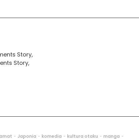
ments Story,
ents Story,
-
-
-
-
-
ramat
Japonia
komedia
kultura otaku
manga