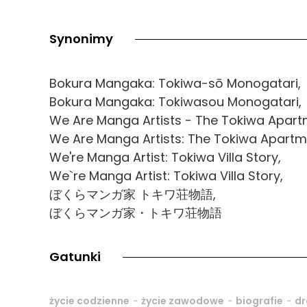
Synonimy
Bokura Mangaka: Tokiwa-sō Monogatari,
Bokura Mangaka: Tokiwasou Monogatari,
We Are Manga Artists - The Tokiwa Apart
We Are Manga Artists: The Tokiwa Apartm
We're Manga Artist: Tokiwa Villa Story,
We`re Manga Artist: Tokiwa Villa Story,
ぼくらマンガ家 トキワ荘物語,
ぼくらマンガ家・トキワ荘物語
Gatunki
-
-
-
życie codzienne
życie zawodowe
biografie
d