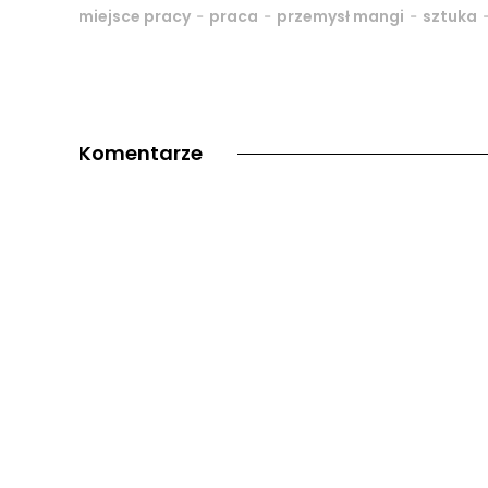
-
-
-
miejsce pracy
praca
przemysł mangi
sztuka
Komentarze