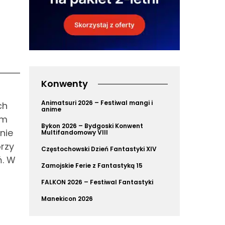
Konwenty
Animatsuri 2026 – Festiwal mangi i
ch
anime
ym
Bykon 2026 – Bydgoski Konwent
nie
Multifandomowy VIII
rzy
Częstochowski Dzień Fantastyki XIV
ń. W
Zamojskie Ferie z Fantastyką 15
FALKON 2026 – Festiwal Fantastyki
Manekicon 2026