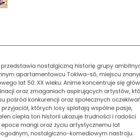
przedstawia nostalgiczną historię grupy ambitny
nnym apartamentowcu Tokiwa-sō, miejscu znan
go lat 50. XX wieku. Anime koncentruje się głów
nacji oraz zmaganiach aspirujących artystów, któ
u pośród konkurencji oraz społecznych oczekiwa
 przyjaciół, których losy splatają wspólne pasje,
en ciepła ton historii ukazuje trudności i radości
 epoce mangi oraz życiu artystycznemu lat
 pogodnym, nostalgiczno-komediowym nastroju.