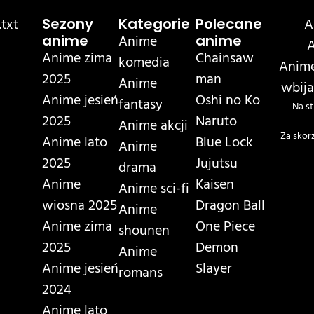
txt
A
Sezony
Kategorie
Polecane
Anime
anime
anime
A
Anime zima
Chainsaw
komedia
Anime
2025
man
Anime
wbija
Anime jesień
Oshi no Ko
fantasy
Na st
2025
Naruto
Anime akcji
Za skor
Anime lato
Blue Lock
Anime
2025
Jujutsu
drama
Anime
Kaisen
Anime sci-fi
wiosna 2025
Dragon Ball
Anime
Anime zima
One Piece
shounen
2025
Demon
Anime
Anime jesień
Slayer
romans
2024
Anime lato