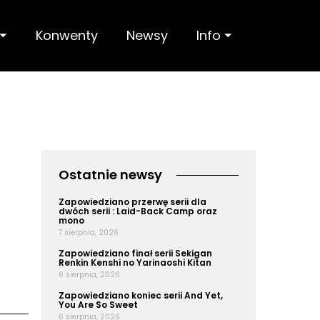
 ⏷
Konwenty
Newsy
Info ⏷
Ostatnie newsy
Zapowiedziano przerwę serii dla
dwóch serii : Laid-Back Camp oraz
mono
7 sierpnia, 2026
Zapowiedziano finał serii Sekigan
Renkin Kenshi no Yarinaoshi Kitan
6 sierpnia, 2026
Zapowiedziano koniec serii And Yet,
You Are So Sweet
6 sierpnia, 2026