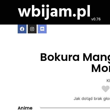
v0.76
Bokura Man
Mo
Kl
Jak dotąd brak gło
Anime