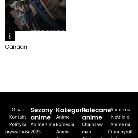
Canaan
O nas
Sezony
Kategorie
Polecane
Anime na
Kontakt
anime
Anime
anime
Netflixie
Polityka
Anime zima
komedia
Chainsaw
Anime na
prywatnośc
2025
Anime
man
Crunchyroll