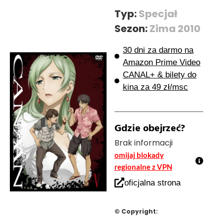
Typ:
Specjał
Sezon:
Zima 2010
30 dni za darmo na
Amazon Prime Video
CANAL+ & bilety do
kina za 49 zł/msc
Gdzie obejrzeć?
Brak informacji
omijaj blokady
regionalne z VPN
oficjalna strona
© Copyright: