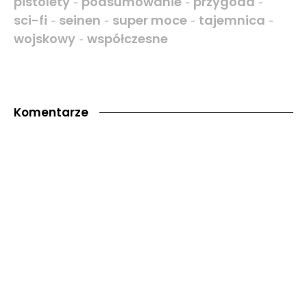
pistolety
podsumowanie
przygoda
-
-
-
sci-fi
seinen
super moce
tajemnica
-
-
-
-
wojskowy
współczesne
-
Komentarze