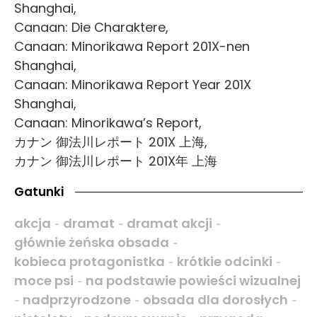
Shanghai,
Canaan: Die Charaktere,
Canaan: Minorikawa Report 201X-nen
Shanghai,
Canaan: Minorikawa Report Year 201X
Shanghai,
Canaan: Minorikawa’s Report,
カナン 御法川レポート 201X 上海,
カナン 御法川レポート 201X年 上海
Gatunki
akcja
dramat
dramat akcji
-
-
-
głównie żeńska obsada
-
kobieca protagonistka
krótkie odcinki
-
-
moce psi
na podstawie powieści wizualnej
-
nadprzyrodzone
obsada dla dorosłych
-
-
-