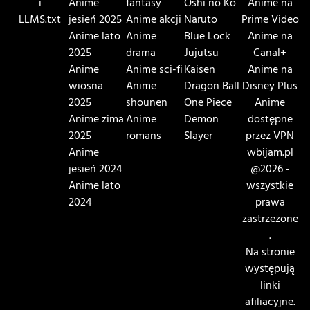
i
Anime
fantasy
Oshi no Ko
Anime na
LLMS.txt
jesień 2025
Anime akcji
Naruto
Prime Video
Anime lato
Anime
Blue Lock
Anime na
2025
drama
Jujutsu
Canal+
Anime
Anime sci-fi
Kaisen
Anime na
wiosna
Anime
Dragon Ball
Disney Plus
2025
shounen
One Piece
Anime
Anime zima
Anime
Demon
dostępne
2025
romans
Slayer
przez VPN
Anime
wbijam.pl
jesień 2024
@2026 -
Anime lato
wszystkie
2024
prawa
zastrzeżone
.
Na stronie
występują
linki
afiliacyjne.