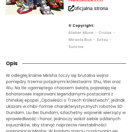
oficjalna strona
© Copyright:
-
-
Atelier Musa
Cruise
-
-
Miracle Bus
Sotsu
Sunrise
Opis
W odległej krainie Mirisha toczy się brutalna wojna
pomiędzy trzema potężnymi królestwami: Shu, Wei oraz
Wu. Na tle ogarniętego chaosem świata, pojawiają się
bohaterowie inspirowani legendarnymi postaciami z
chińskiej epopei „Opowieści o Trzech Królestwach”, jednak
ukazani w chibi-formie charakterystycznych robotów SD
Gundam. Liu Bei Gundam, szlachetny wojownik wierzący w
sprawiedliwość i honor, jednoczy wokół siebie oddanych
sojuszników, aby stanąć naprzeciw niestabilności
ogarniającej Mirishę. W każdym starciu rozstrzygają się