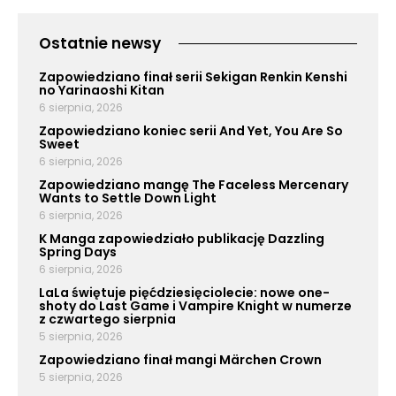
Ostatnie newsy
Zapowiedziano finał serii Sekigan Renkin Kenshi
no Yarinaoshi Kitan
6 sierpnia, 2026
Zapowiedziano koniec serii And Yet, You Are So
Sweet
6 sierpnia, 2026
Zapowiedziano mangę The Faceless Mercenary
Wants to Settle Down Light
6 sierpnia, 2026
K Manga zapowiedziało publikację Dazzling
Spring Days
6 sierpnia, 2026
LaLa świętuje pięćdziesięciolecie: nowe one-
shoty do Last Game i Vampire Knight w numerze
z czwartego sierpnia
5 sierpnia, 2026
Zapowiedziano finał mangi Märchen Crown
5 sierpnia, 2026