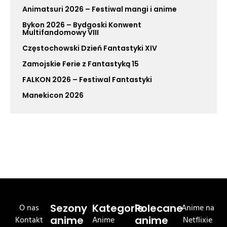
Animatsuri 2026 – Festiwal mangi i anime
Bykon 2026 – Bydgoski Konwent
Multifandomowy VIII
Częstochowski Dzień Fantastyki XIV
Zamojskie Ferie z Fantastyką 15
FALKON 2026 – Festiwal Fantastyki
Manekicon 2026
O nas
Sezony
Kategorie
Polecane
Anime na
Kontakt
anime
Anime
anime
Netflixie