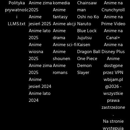
Polityka
Anime zima
komedia
Chainsaw
Anime na
prywatnośc
2025
Anime
man
Crunchyroll
i
Anime
fantasy
Oshi no Ko
Anime na
LLMS.txt
jesień 2025
Anime akcji
Naruto
Prime Video
Anime lato
Anime
Blue Lock
Anime na
2025
drama
Jujutsu
Canal+
Anime
Anime sci-fi
Kaisen
Anime na
wiosna
Anime
Dragon Ball
Disney Plus
2025
shounen
One Piece
Anime
Anime zima
Anime
Demon
dostępne
2025
romans
Slayer
przez VPN
Anime
wbijam.pl
jesień 2024
@2026 -
Anime lato
wszystkie
2024
prawa
zastrzeżone
.
Na stronie
występują