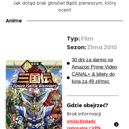
Jak dotąd brak głosów! Bądź pierwszym, który
oceni!
Anime
Typ:
Film
Sezon:
Zima 2010
30 dni za darmo na
Amazon Prime Video
CANAL+ & bilety do
kina za 49 zł/msc
Gdzie obejrzeć?
Brak informacji
omijaj blokady
regionalne z VPN