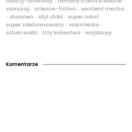
roboty-androidy
romans trzech królestw
-
-
samuraj
science-fiction
sentient mecha
-
-
shounen
styl chibi
super robot
-
-
-
-
super zdeformowany
szermierka
-
-
sztuki walki
trzy królestwa
wojskowy
-
-
Komentarze