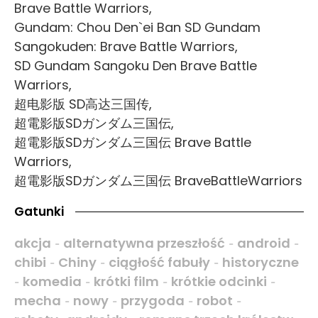
Brave Battle Warriors,
Gundam: Chou Den`ei Ban SD Gundam
Sangokuden: Brave Battle Warriors,
SD Gundam Sangoku Den Brave Battle
Warriors,
超电影版 SD高达三国传,
超電影版SDガンダム三国伝,
超電影版SDガンダム三国伝 Brave Battle
Warriors,
超電影版SDガンダム三国伝 BraveBattleWarriors
Gatunki
akcja
alternatywna przeszłość
android
-
-
-
chibi
Chiny
ciągłość fabuły
historyczne
-
-
-
komedia
krótki film
krótkie odcinki
-
-
-
-
mecha
nowy
przygoda
robot
-
-
-
-