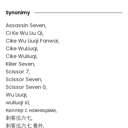
Synonimy
Assassin Seven,
Ci Ke Wu Liu Qi,
Cike Wu Liuqi Fanwai,
Cike WuLiuqi,
Cike Wuliuqi,
Killer Seven,
Scissor 7,
Scissor Seven,
Scissor Seven 0,
Wu Liuqi,
wuliuqi s1,
Киллер с ножницами,
刺客伍六七,
刺客伍六七 番外,