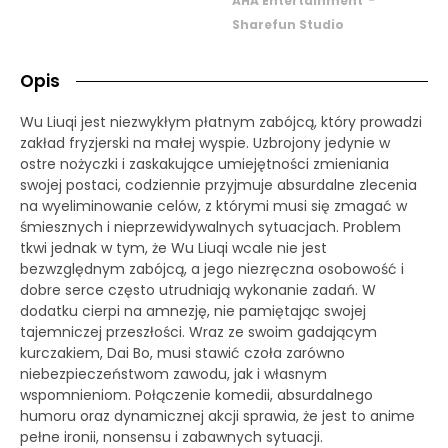
AHA Entertainment
Sharefun Studio
Opis
Wu Liuqi jest niezwykłym płatnym zabójcą, który prowadzi
zakład fryzjerski na małej wyspie. Uzbrojony jedynie w
ostre nożyczki i zaskakujące umiejętności zmieniania
swojej postaci, codziennie przyjmuje absurdalne zlecenia
na wyeliminowanie celów, z którymi musi się zmagać w
śmiesznych i nieprzewidywalnych sytuacjach. Problem
tkwi jednak w tym, że Wu Liuqi wcale nie jest
bezwzględnym zabójcą, a jego niezręczna osobowość i
dobre serce często utrudniają wykonanie zadań. W
dodatku cierpi na amnezję, nie pamiętając swojej
tajemniczej przeszłości. Wraz ze swoim gadającym
kurczakiem, Dai Bo, musi stawić czoła zarówno
niebezpieczeństwom zawodu, jak i własnym
wspomnieniom. Połączenie komedii, absurdalnego
humoru oraz dynamicznej akcji sprawia, że jest to anime
pełne ironii, nonsensu i zabawnych sytuacji.