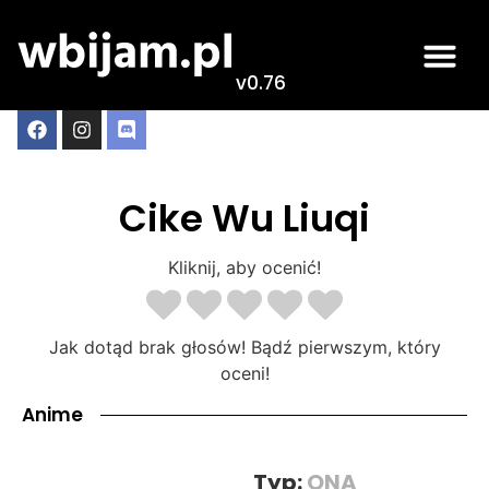
v0.76
Cike Wu Liuqi
Kliknij, aby ocenić!
Jak dotąd brak głosów! Bądź pierwszym, który
oceni!
Anime
Typ:
ONA