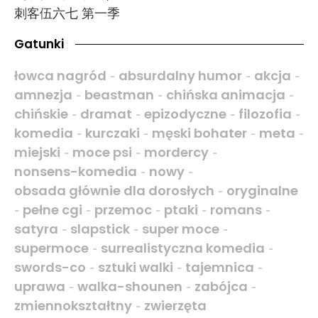
刺客伍六七 第一季
Gatunki
łowca nagród
absurdalny humor
akcja
-
-
-
amnezja
beastman
chińska animacja
-
-
-
chińskie
dramat
epizodyczne
filozofia
-
-
-
-
komedia
kurczaki
męski bohater
meta
-
-
-
-
miejski
moce psi
mordercy
-
-
-
nonsens-komedia
nowy
-
-
obsada głównie dla dorosłych
oryginalne
-
pełne cgi
przemoc
ptaki
romans
-
-
-
-
-
satyra
slapstick
super moce
-
-
-
supermoce
surrealistyczna komedia
-
-
swords-co
sztuki walki
tajemnica
-
-
-
uprawa
walka-shounen
zabójca
-
-
-
zmiennokształtny
zwierzęta
-