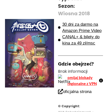
Sezon:
Wiosna 2018
30 dni za darmo na
Amazon Prime Video
CANAL+ & bilety do
kina za 49 zł/msc
Gdzie obejrzeć?
Brak informacji
omijaj blokady
regionalne z VPN
oficjalna strona
© Copyright:
-