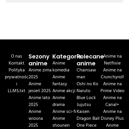
O nas
Sezony
Kategorie
Polecane
Anime na
Kontakt
anime
Anime
anime
Netflixie
Polityka
Anime zima
komedia
Chainsaw
Anime na
prywatnośc
2025
Anime
man
Crunchyroll
i
Anime
fantasy
Oshi no Ko
Anime na
LLMS.txt
jesień 2025
Anime akcji
Naruto
Prime Video
Anime lato
Anime
Blue Lock
Anime na
2025
drama
Jujutsu
Canal+
Anime
Anime sci-fi
Kaisen
Anime na
wiosna
Anime
Dragon Ball
Disney Plus
2025
shounen
One Piece
Anime