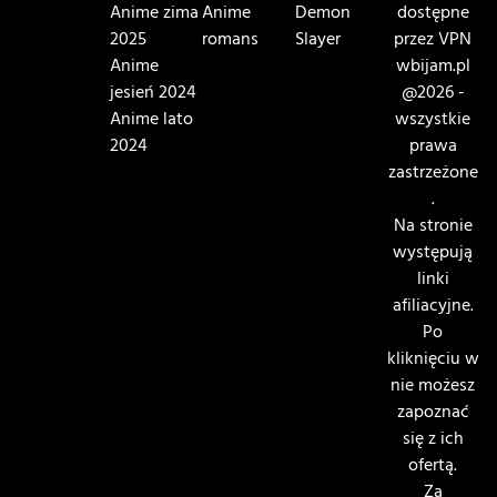
Anime zima
Anime
Demon
dostępne
2025
romans
Slayer
przez VPN
Anime
wbijam.pl
jesień 2024
@2026 -
Anime lato
wszystkie
2024
prawa
zastrzeżone
.
Na stronie
występują
linki
afiliacyjne.
Po
kliknięciu w
nie możesz
zapoznać
się z ich
ofertą.
Za