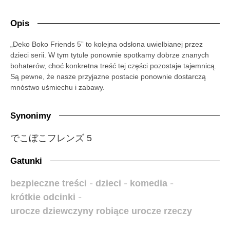
Opis
„Deko Boko Friends 5” to kolejna odsłona uwielbianej przez
dzieci serii. W tym tytule ponownie spotkamy dobrze znanych
bohaterów, choć konkretna treść tej części pozostaje tajemnicą.
Są pewne, że nasze przyjazne postacie ponownie dostarczą
mnóstwo uśmiechu i zabawy.
Synonimy
でこぼこフレンズ 5
Gatunki
bezpieczne treści
-
dzieci
-
komedia
-
krótkie odcinki
-
urocze dziewczyny robiące urocze rzeczy