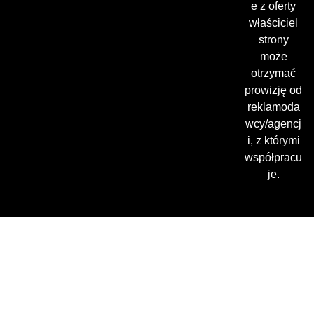
e z oferty
właściciel
strony
może
otrzymać
prowizję od
reklamoda
wcy/agencj
i, z którymi
współpracu
je.
Gdzie oglądać? (beta)
Pamiętaj, że możesz użyć
VPN i ominąć blokadę
regionalną!