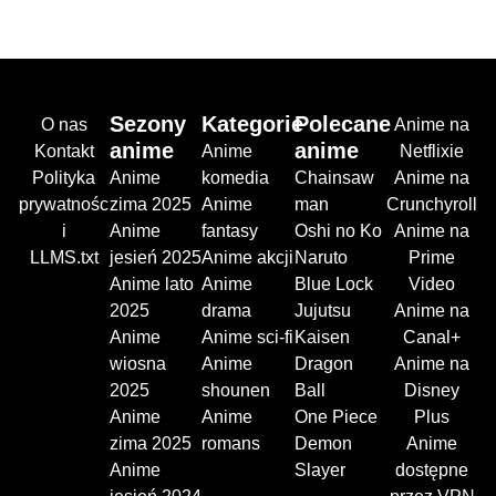
Sezony
Kategorie
Polecane
O nas
Anime na
anime
anime
Kontakt
Anime
Netflixie
Polityka
Anime
komedia
Chainsaw
Anime na
prywatnośc
zima 2025
Anime
man
Crunchyroll
i
Anime
fantasy
Oshi no Ko
Anime na
LLMS.txt
jesień 2025
Anime akcji
Naruto
Prime
Anime lato
Anime
Blue Lock
Video
2025
drama
Jujutsu
Anime na
Anime
Anime sci-fi
Kaisen
Canal+
wiosna
Anime
Dragon
Anime na
2025
shounen
Ball
Disney
Anime
Anime
One Piece
Plus
zima 2025
romans
Demon
Anime
Anime
Slayer
dostępne