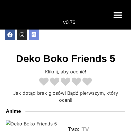
v0.76
Live odcinki
Najlepsze anime 
Deko Boko Friends 5
Kliknij, aby ocenić!
Jak dotąd brak głosów! Bądź pierwszym, który
oceni!
Anime
Typ:
TV