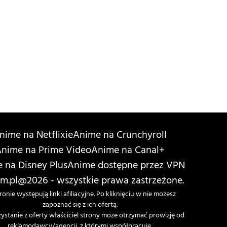
nime na Netflixie
Anime na Crunchyroll
nime na Prime Video
Anime na Canal+
 na Disney Plus
Anime dostępne przez VPN
m.pl
@2026 - wszystkie prawa zastrzeżone.
ronie występują linki afiliacyjne. Po kliknięciu w nie możesz
zapoznać się z ich ofertą.
zystanie z oferty właściciel strony może otrzymać prowizję od
reklamodawcy/agencji, z którymi współpracuje.