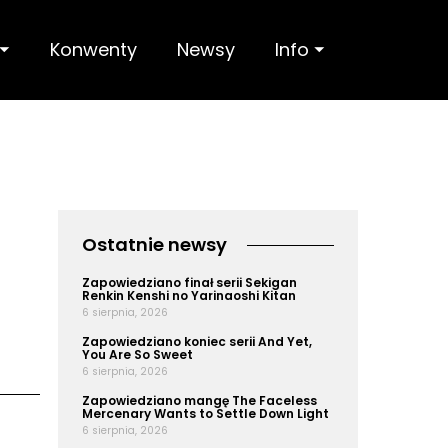
 ⏷
Konwenty
Newsy
Info ⏷
Ostatnie newsy
Zapowiedziano finał serii Sekigan
Renkin Kenshi no Yarinaoshi Kitan
6 sierpnia, 2026
Zapowiedziano koniec serii And Yet,
You Are So Sweet
6 sierpnia, 2026
Zapowiedziano mangę The Faceless
Mercenary Wants to Settle Down Light
6 sierpnia, 2026