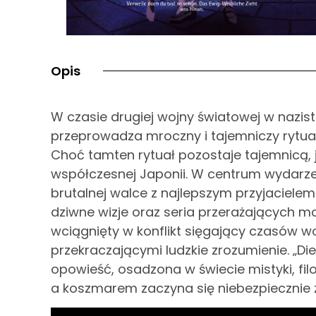
Opis
W czasie drugiej wojny światowej w nazis
przeprowadza mroczny i tajemniczy rytuał
Choć tamten rytuał pozostaje tajemnicą, j
współczesnej Japonii. W centrum wydarzeń 
brutalnej walce z najlepszym przyjacielem
dziwne wizje oraz seria przerażających m
wciągnięty w konflikt sięgający czasów wo
przekraczającymi ludzkie zrozumienie. „Di
opowieść, osadzona w świecie mistyki, filo
a koszmarem zaczyna się niebezpiecznie 