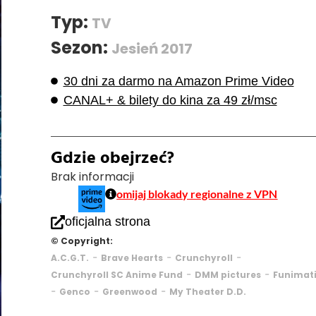
Typ:
TV
Sezon:
Jesień 2017
30 dni za darmo na Amazon Prime Video
CANAL+ & bilety do kina za 49 zł/msc
Gdzie obejrzeć?
Brak informacji
omijaj blokady regionalne z VPN
oficjalna strona
© Copyright:
-
-
-
A.C.G.T.
Brave Hearts
Crunchyroll
-
-
Crunchyroll SC Anime Fund
DMM pictures
Funimat
-
-
-
Genco
Greenwood
My Theater D.D.