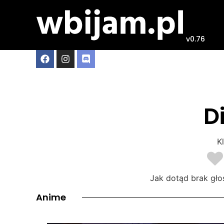
v0.76
D
Kl
Jak dotąd brak gło
Anime