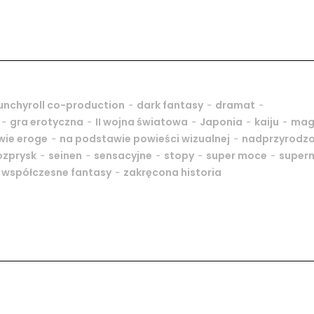
-
-
-
unchyroll co-production
dark fantasy
dramat
-
-
-
-
-
gra erotyczna
II wojna światowa
Japonia
kaiju
mag
-
-
wie eroge
na podstawie powieści wizualnej
nadprzyrodz
-
-
-
-
-
ozprysk
seinen
sensacyjne
stopy
super moce
super
-
-
współczesne fantasy
zakręcona historia