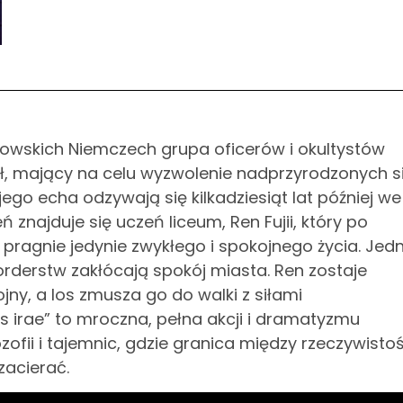
towskich Niemczech grupa oficerów i okultystów
, mający na celu wyzwolenie nadprzyrodzonych si
ego echa odzywają się kilkadziesiąt lat później we
znajduje się uczeń liceum, Ren Fujii, który po
 pragnie jedynie zwykłego i spokojnego życia. Jed
orderstw zakłócają spokój miasta. Ren zostaje
jny, a los zmusza go do walki z siłami
es irae” to mroczna, pełna akcji i dramatyzmu
zofii i tajemnic, gdzie granica między rzeczywisto
zacierać.