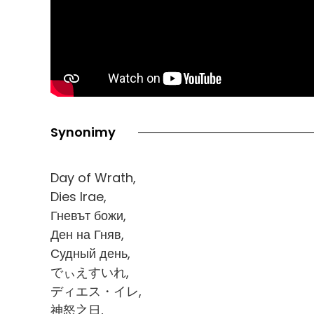
Synonimy
Day of Wrath,
Dies Irae,
Гневът божи,
Ден на Гняв,
Судный день,
でぃえすいれ,
ディエス・イレ,
神怒之日,