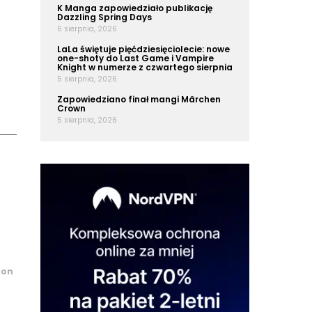
K Manga zapowiedziało publikację
Dazzling Spring Days
6 sierpnia, 2026
LaLa świętuje pięćdziesięciolecie: nowe
one-shoty do Last Game i Vampire
Knight w numerze z czwartego sierpnia
5 sierpnia, 2026
Zapowiedziano finał mangi Märchen
Crown
5 sierpnia, 2026
ion