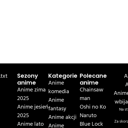
txt
A
Sezony
Kategorie
Polecane
Anime
anime
anime
A
Anime zima
Chainsaw
komedia
Anime
2025
man
Anime
wbija
Anime jesień
Oshi no Ko
fantasy
Na st
2025
Naruto
Anime akcji
Za skor
Anime lato
Blue Lock
Anime