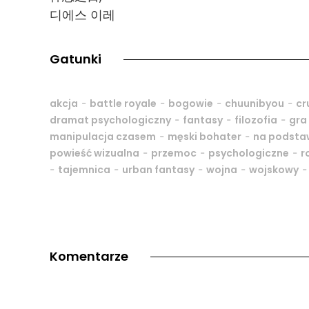
디에스 이레
Gatunki
-
-
-
-
akcja
battle royale
bogowie
chuunibyou
cr
-
-
-
dramat psychologiczny
fantasy
filozofia
gra
-
-
manipulacja czasem
męski bohater
na podsta
-
-
-
powieść wizualna
przemoc
psychologiczne
r
-
-
-
-
tajemnica
urban fantasy
wojna
wojskowy
Komentarze