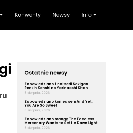
 ⏷
Konwenty
Newsy
Info ⏷
gi
Ostatnie newsy
Zapowiedziano finał serii Sekigan
Renkin Kenshi no Yarinaoshi Kitan
ru
6 sierpnia, 2026
Zapowiedziano koniec serii And Yet,
You Are So Sweet
6 sierpnia, 2026
Zapowiedziano mangę The Faceless
Mercenary Wants to Settle Down Light
6 sierpnia, 2026