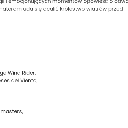
magii i emocjonujących momentów opowieść o odw
ohaterom uda się ocalić królestwo wiatrów przed
ge Wind Rider,
ses del Viento,
dmasters,