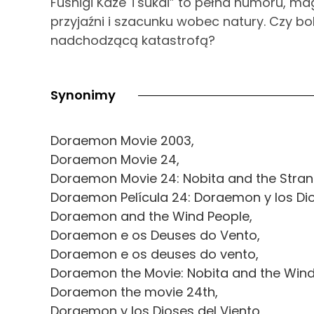
Fushigi Kaze Tsukai” to pełna humoru, 
przyjaźni i szacunku wobec natury. Czy b
nadchodzącą katastrofą?
Synonimy
Doraemon Movie 2003,
Doraemon Movie 24,
Doraemon Movie 24: Nobita and the Stran
Doraemon Película 24: Doraemon y los Dio
Doraemon and the Wind People,
Doraemon e os Deuses do Vento,
Doraemon e os deuses do vento,
Doraemon the Movie: Nobita and the Win
Doraemon the movie 24th,
Doraemon y los Dioses del Viento,