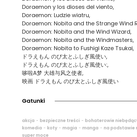
Doraemon y los dioses del viento,
Doraemon: Ludzie wiatru,
Doraemon: Nobita and the Strange Wind R
Doraemon: Nobita and the Wind Wizard,
Doraemon: Nobita and the Windmasters,
Doraemon: Nobita to Fushigi Kaze Tsukai,
ドラえもん のび太とふしぎ風使い,
ドラえもん のび太とふしぎ風使い:,
哆啦A梦 大雄与风之使者,
映画 ドラえもん のび太とふしぎ風使い
Gatunki
-
-
akcja
bezpieczne treści
bohaterowie niebędąc
-
-
-
-
komedia
koty
magia
manga
na podstawie
super moce