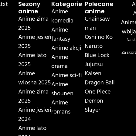
txt
A
Sezony
Kategorie
Polecane
Anime
anime
anime
A
Anime zima
Chainsaw
komedia
Anime
2025
man
Anime
wbija
Anime jesień
Oshi no Ko
fantasy
Na st
2025
Naruto
Anime akcji
Za skor
Anime lato
Blue Lock
Anime
2025
Jujutsu
drama
Anime
Kaisen
Anime sci-fi
wiosna 2025
Dragon Ball
Anime
Anime zima
One Piece
shounen
2025
Demon
Anime
Anime jesień
Slayer
romans
2024
Anime lato