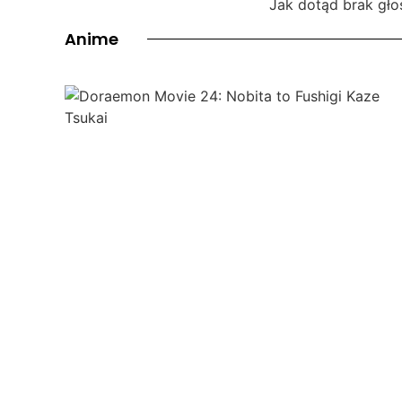
Jak dotąd brak gło
Anime