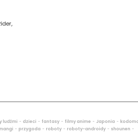
ider,
-
-
-
-
-
y ludźmi
dzieci
fantasy
filmy anime
Japonia
kodom
-
-
-
-
-
 mangi
przygoda
roboty
roboty-androidy
shounen