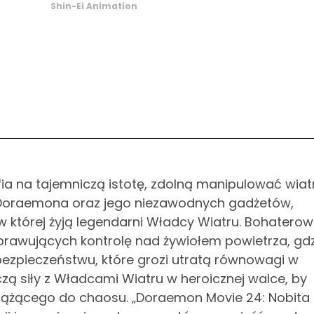
Shin-Ei Animation
a na tajemniczą istotę, zdolną manipulować wiat
 Doraemona oraz jego niezawodnych gadżetów,
w której żyją legendarni Władcy Wiatru. Bohaterow
 sprawujących kontrolę nad żywiołem powietrza, gd
ezpieczeństwu, które grozi utratą równowagi w
oczą siły z Władcami Wiatru w heroicznej walce, by
ążącego do chaosu. „Doraemon Movie 24: Nobita 