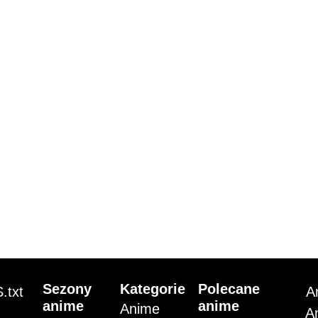
Sezony
Kategorie
Polecane
.txt
A
anime
anime
Anime
A