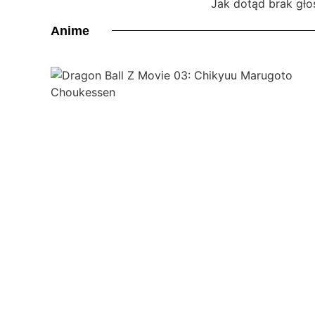
Jak dotąd brak gło
Anime