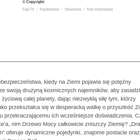
© Copyright:
-
-
-
Fuji TV
Funimation
Shueisha
Toei Animation
iebezpieczeństwa, kiedy na Ziemi pojawia się potężny
 ze swoją drużyną kosmicznych najemników, aby zasadz
życiową całej planety, dając niezwykłą siłę tym, którzy
bko przekształca się w desperacką walkę o przyszłość Z
iu przekraczającemu ich wcześniejsze doświadczenia. C
ce’a, nim Drzewo Mocy całkowicie zniszczy Ziemię? „Dr
” oferuje dynamiczne pojedynki, znajome postacie oraz