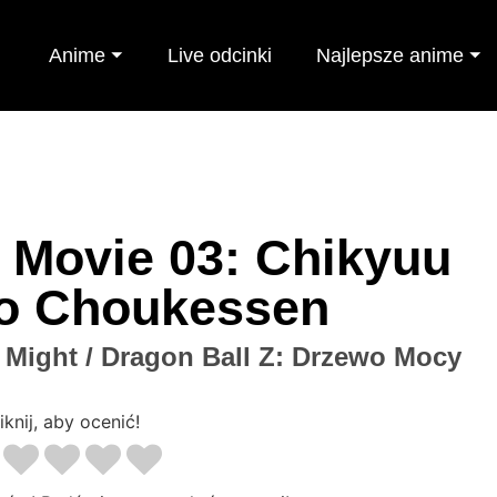
Anime ⏷
Live odcinki
Najlepsze anime ⏷
 Movie 03: Chikyuu
o Choukessen
f Might / Dragon Ball Z: Drzewo Mocy
iknij, aby ocenić!