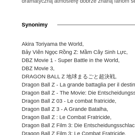
dramatyczną atmosferę dobrze znaną fanom ser
Synonimy
Akira Toriyama the World,
Bảy Viên Ngọc Rồng Z: Mầm Cây Sinh Lực,
DBZ Movie 1 - Super Battle in the World,
DBZ Movie 3,
DRAGON BALL Z 地球まるごと超決戦,
Dragon Ball Z - La grande battaglia per il dest
Dragon Ball Z - The Movie: Die Entscheidungss
Dragon Ball Z 03 - Le combat fratricide,
Dragon Ball Z 3 - A Grande Batalha,
Dragon Ball Z : Le Combat Fratricide,
Dragon Ball Z Film 3: Die Entscheidungsschlac
Dragon Ball Z Film 3: Le Combat Fratricide,