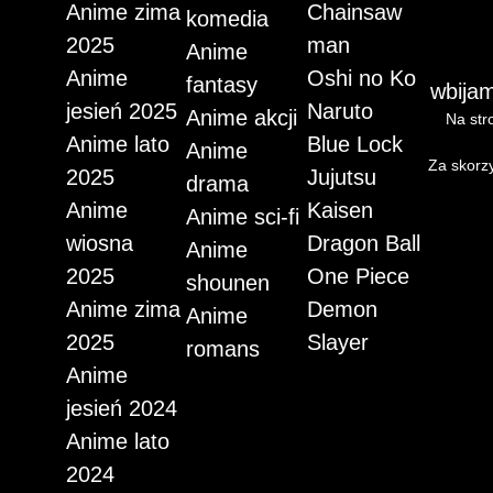
Anime zima
Chainsaw
komedia
2025
man
Anime
Anime
Oshi no Ko
fantasy
wbijam
jesień 2025
Naruto
Anime akcji
Na stro
Anime lato
Blue Lock
Anime
Za skorzy
2025
Jujutsu
drama
Anime
Kaisen
Anime sci-fi
wiosna
Dragon Ball
Anime
2025
One Piece
shounen
Anime zima
Demon
Anime
2025
Slayer
romans
Anime
jesień 2024
Anime lato
2024