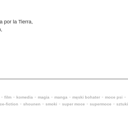
 por la Tierra,
,
-
-
-
-
-
-
-
film
komedia
magia
manga
męski bohater
moce psi
-
-
-
-
-
ce-fiction
shounen
smoki
super moce
supermoce
sztuki