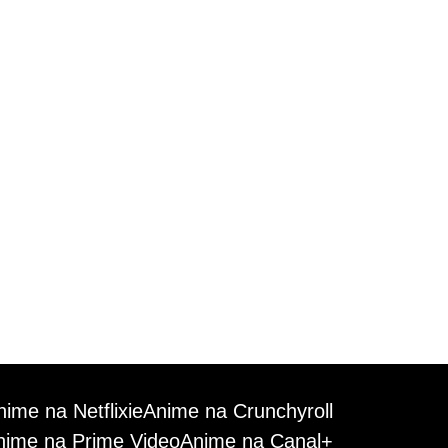
nime na Netflixie
Anime na Crunchyroll
nime na Prime Video
Anime na Canal+