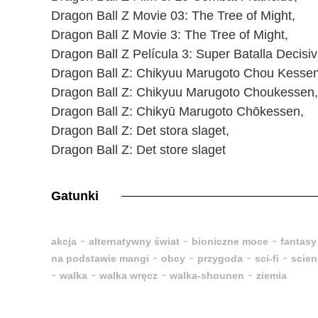
Dragon Ball Z Movie 03: The Tree of Might,
Dragon Ball Z Movie 3: The Tree of Might,
Dragon Ball Z Película 3: Super Batalla Decisiva
Dragon Ball Z: Chikyuu Marugoto Chou Kessen
Dragon Ball Z: Chikyuu Marugoto Choukessen,
Dragon Ball Z: Chikyū Marugoto Chōkessen,
Dragon Ball Z: Det stora slaget,
Dragon Ball Z: Det store slaget
Gatunki
-
-
-
akcja
alternatywny świat
bioniczne moce
fantasy
-
-
-
-
na podstawie mangi
obcy
przygoda
sci-fi
scien
-
-
-
-
walka
walka wręcz
walka-shounen
ziemia