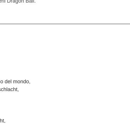
ii Dragon Ball.
ino del mondo,
chlacht,
ht,