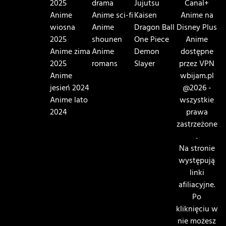
2025
drama
Jujutsu
Canal+
Anime
Anime sci-fi
Kaisen
Anime na
wiosna
Anime
Dragon Ball
Disney Plus
2025
shounen
One Piece
Anime
Anime zima
Anime
Demon
dostępne
2025
romans
Slayer
przez VPN
Anime
wbijam.pl
jesień 2024
@2026 -
Anime lato
wszystkie
2024
prawa
zastrzeżone
.
Na stronie
występują
linki
afiliacyjne.
Po
kliknięciu w
nie możesz