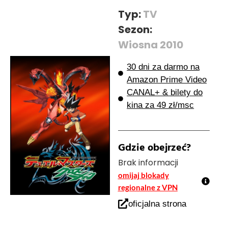
Typ:
TV
Sezon:
Wiosna 2010
30 dni za darmo na
Amazon Prime Video
CANAL+ & bilety do
kina za 49 zł/msc
Gdzie obejrzeć?
Brak informacji
omijaj blokady
regionalne z VPN
oficjalna strona