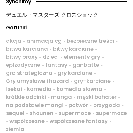
Synonimy
デュエル・マスターズ クロスショック
Gatunki
akcja
animacja cg
bezpieczne treści
-
-
-
bitwa karciana
bitwy karciane
-
-
bitwy proxy
dzieci
elementy gry
-
-
-
epizodyczne
fantasy
ganbatte
-
-
-
gra strategiczna
gry karciane
-
-
Gry umysłowe i hazard
gry-karciane
-
-
isekai
komedia
komedia słowna
-
-
-
krótkie odcinki
manga
męski bohater
-
-
-
na podstawie mangi
potwór
przygoda
-
-
-
sequel
shounen
super moce
supermoce
-
-
-
współczesne
współczesne fantasy
-
-
-
ziemia