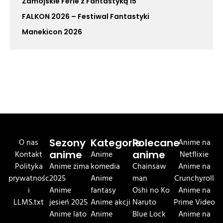
Zamojskie Ferie z Fantastyką 15
FALKON 2026 – Festiwal Fantastyki
Manekicon 2026
O nas
Sezony
Kategorie
Polecane
Anime na
Kontakt
anime
Anime
anime
Netflixie
Polityka
Anime zima
komedia
Chainsaw
Anime na
prywatnośc
2025
Anime
man
Crunchyroll
i
Anime
fantasy
Oshi no Ko
Anime na
LLMS.txt
jesień 2025
Anime akcji
Naruto
Prime Video
Anime lato
Anime
Blue Lock
Anime na