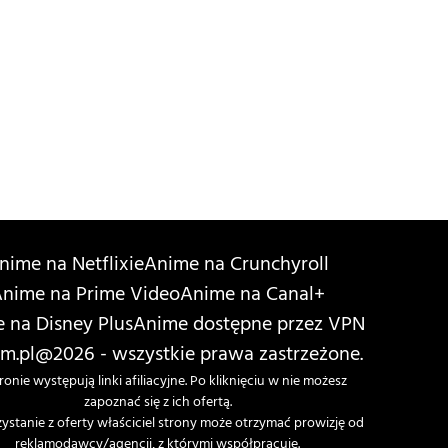
nime na Netflixie
Anime na Crunchyroll
nime na Prime Video
Anime na Canal+
 na Disney Plus
Anime dostępne przez VPN
m.pl
@2026 - wszystkie prawa zastrzeżone.
ronie występują linki afiliacyjne. Po kliknięciu w nie możesz
zapoznać się z ich ofertą.
zystanie z oferty właściciel strony może otrzymać prowizję od
reklamodawcy/agencji, z którymi współpracuje.