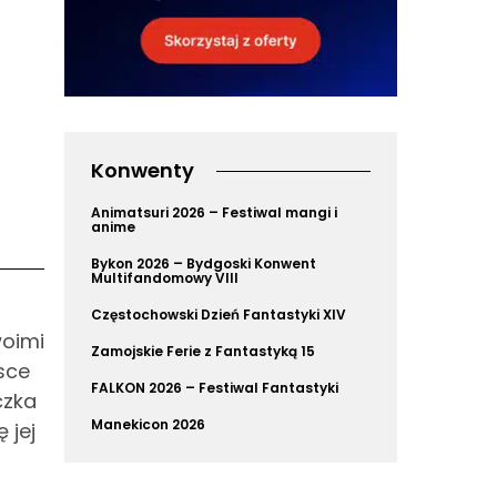
Konwenty
Animatsuri 2026 – Festiwal mangi i
anime
Bykon 2026 – Bydgoski Konwent
Multifandomowy VIII
Częstochowski Dzień Fantastyki XIV
woimi
Zamojskie Ferie z Fantastyką 15
sce
FALKON 2026 – Festiwal Fantastyki
czka
Manekicon 2026
 jej