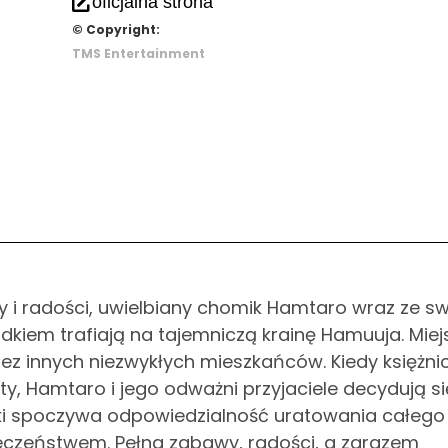
oficjalna strona
© Copyright:
TMS Entertainment
i radości, uwielbiany chomik Hamtaro wraz ze s
kiem trafiają na tajemniczą krainę Hamuuja. Miej
zez innych niezwykłych mieszkańców. Kiedy księżni
, Hamtaro i jego odważni przyjaciele decydują się
rki spoczywa odpowiedzialność uratowania całego
eczeństwem. Pełna zabawy, radości, a zarazem