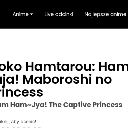
Anime ⏷
Live odcinki
Najlepsze anime
toko Hamtarou: Ha
a! Maboroshi no
rincess
am Ham~Jya! The Captive Princess
iknij, aby ocenić!