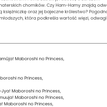
 bohaterskich chomików. Czy Ham-Hamy znajdą od
ą księżniczkę oraz jej bajeczne królestwo? Pogodn
jmłodszych, która podkreśla wartość więzi, odwagi
mūja! Maboroshi no Princess,
oroshi no Princess,
ya! Maboroshi no Princess,
uuja! Maboroshi no Princess,
 Maboroshi no Princess,