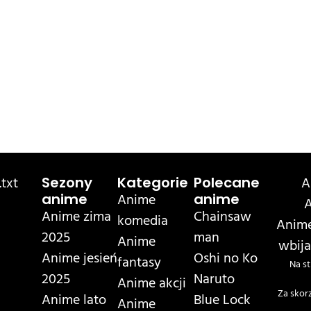
txt
A
Sezony
Kategorie
Polecane
Anime
anime
anime
A
Anime zima
Chainsaw
komedia
Anime
2025
man
Anime
wbija
Anime jesień
Oshi no Ko
fantasy
Na st
2025
Naruto
Anime akcji
Za skor
Anime lato
Blue Lock
Anime