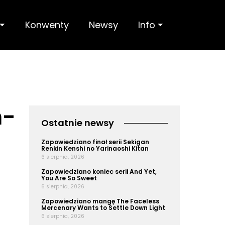
 ⏷
Konwenty
Newsy
Info ⏷
m-
Ostatnie newsy
Zapowiedziano finał serii Sekigan
Renkin Kenshi no Yarinaoshi Kitan
6 sierpnia, 2026
Zapowiedziano koniec serii And Yet,
You Are So Sweet
6 sierpnia, 2026
Zapowiedziano mangę The Faceless
Mercenary Wants to Settle Down Light
6 sierpnia, 2026