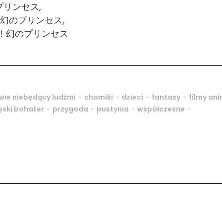
リンセス,
幻のプリンセス,
ャ！幻のプリンセス
-
-
-
-
ie niebędący ludźmi
chomiki
dzieci
fantasy
filmy an
-
-
-
-
ski bohater
przygoda
pustynia
współczesne