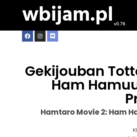
v0.76
Gekijouban Tot
Ham Hamuuj
P
Hamtaro Movie 2: Ham H
Kl