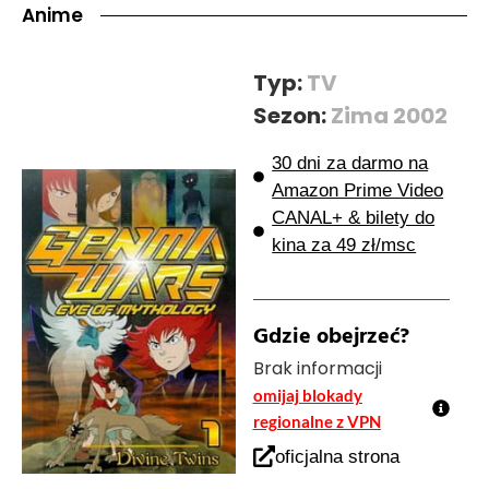
Anime
Typ:
TV
Sezon:
Zima 2002
30 dni za darmo na
Amazon Prime Video
CANAL+ & bilety do
kina za 49 zł/msc
Gdzie obejrzeć?
Brak informacji
omijaj blokady
regionalne z VPN
oficjalna strona