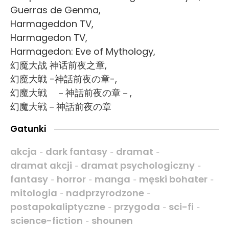
Guerras de Genma,
Harmageddon TV,
Harmagedon TV,
Harmagedon: Eve of Mythology,
幻魔大战 神话前夜之章,
幻魔大戦 -神話前夜の章-,
幻魔大戦 －神話前夜の章－,
幻魔大戦－神話前夜の章
Gatunki
akcja
dark fantasy
dramat
-
-
-
dramat akcji
dramat psychologiczny
-
-
fantasy
horror
manga
męski bohater
-
-
-
-
mitologia
nadprzyrodzone
-
-
postapokaliptyczne
przygoda
sci-fi
-
-
-
science-fiction
shounen
-