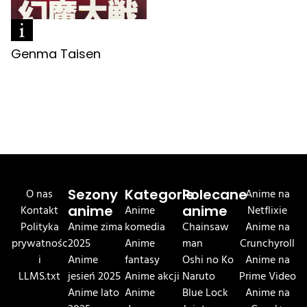
Genma Taisen
O nas
Sezony
Kategorie
Polecane
Anime na
Kontakt
anime
Anime
anime
Netflixie
Polityka
Anime zima
komedia
Chainsaw
Anime na
prywatnośc
2025
Anime
man
Crunchyroll
i
Anime
fantasy
Oshi no Ko
Anime na
LLMS.txt
jesień 2025
Anime akcji
Naruto
Prime Video
Anime lato
Anime
Blue Lock
Anime na