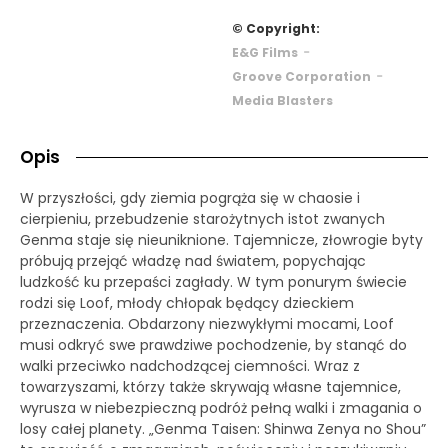
© Copyright:
-
E&G Films
-
Groove Corporation
Media Blasters
Opis
W przyszłości, gdy ziemia pogrąża się w chaosie i
cierpieniu, przebudzenie starożytnych istot zwanych
Genma staje się nieuniknione. Tajemnicze, złowrogie byty
próbują przejąć władzę nad światem, popychając
ludzkość ku przepaści zagłady. W tym ponurym świecie
rodzi się Loof, młody chłopak będący dzieckiem
przeznaczenia. Obdarzony niezwykłymi mocami, Loof
musi odkryć swe prawdziwe pochodzenie, by stanąć do
walki przeciwko nadchodzącej ciemności. Wraz z
towarzyszami, którzy także skrywają własne tajemnice,
wyrusza w niebezpieczną podróż pełną walki i zmagania o
losy całej planety. „Genma Taisen: Shinwa Zenya no Shou”