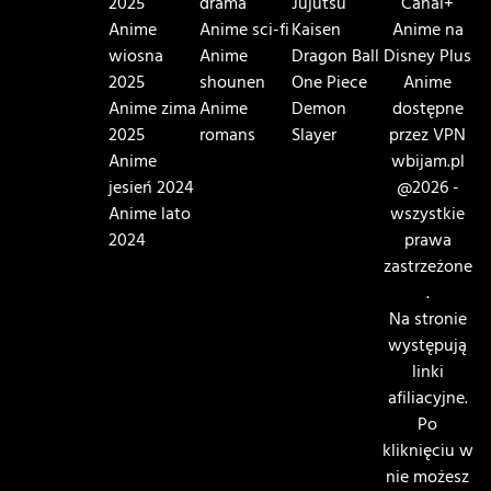
2025
drama
Jujutsu
Canal+
Anime
Anime sci-fi
Kaisen
Anime na
wiosna
Anime
Dragon Ball
Disney Plus
2025
shounen
One Piece
Anime
Anime zima
Anime
Demon
dostępne
2025
romans
Slayer
przez VPN
Anime
wbijam.pl
jesień 2024
@2026 -
Anime lato
wszystkie
2024
prawa
zastrzeżone
.
Na stronie
występują
linki
afiliacyjne.
Po
kliknięciu w
nie możesz