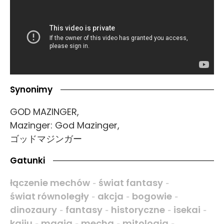
Synonimy
GOD MAZINGER,
Mazinger: God Mazinger,
ゴッドマジンガー
Gatunki
łączenie mechów
świat fantasy
-
-
świat równoległy
akcja
bogowie
-
-
-
dinozaury
fantasy
historyczne
isekai
-
-
-
-
kaiju
magia
mecha
mitologia
-
-
-
-