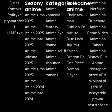
O nas
Sezony
Kategorie
Polecane
Anime na
Kontakt
anime
Anime
anime
Netflixie
Polityka
Anime zima
komedia
Chainsaw
Anime na
prywatnośc
2025
Anime
man
Crunchyroll
i
Anime
fantasy
Oshi no Ko
Anime na
LLMS.txt
jesień 2025
Anime akcji
Naruto
Prime Video
Anime lato
Anime
Blue Lock
Anime na
2025
drama
Jujutsu
Canal+
Anime
Anime sci-fi
Kaisen
Anime na
wiosna
Anime
Dragon Ball
Disney Plus
2025
shounen
One Piece
Anime
Anime zima
Anime
Demon
dostępne
2025
romans
Slayer
przez VPN
Anime
wbijam.pl
jesień 2024
@2026 -
Anime lato
wszystkie
2024
prawa
zastrzeżone
.