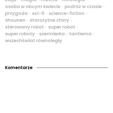
osoba w obcym świecie
podróż w czasie
-
-
przygoda
sci-fi
science-fiction
-
-
-
shounen
starożytne chiny
-
-
sterowany robot
super robot
-
-
super roboty
szermierka
tantiema
-
-
-
wszechświat równoległy
Komentarze