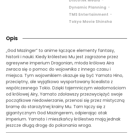
Discotek Media
-
Dynamic Planning
-
TMS Entertainment
Tokyo Movie Shinsha
Opis
„God Mazinger” to anime łączące elementy fantasy,
historii i nauki. Kiedy królestwo Mu jest zagrożone przez
agresywne imperium Dragonian, młoda królowa Aira
zwraca się o pomoc do wojownika z innego czasu i
miejsca. Tym wojownikiem okazuje się być Yamato Hino,
przeciętny, ale wyjątkowo wysportowany licealista z
współczesnego Tokio. Dzięki tajemniczym wiadomościom
od królowej Airy, Yamato zdoławszy przezwyciężyć swoje
początkowe niedowierzanie, przenosi się przez mistyczną
bramę do starożytnej krainy Mu. Tam łączy się z
gigantycznym God Mazingerem, odpierając atak
imperium. Yamato i mieszkańcy królestwa mają jednak
jeszcze długą drogę do pokonania wroga.