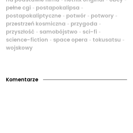
pełne cgi
postapokalipsa
-
-
postapokaliptyczne
potwór
potwory
-
-
-
przestrzeń kosmiczna
przygoda
-
-
przyszłość
samobójstwo
sci-fi
-
-
-
science-fiction
space opera
tokusatsu
-
-
-
wojskowy
Komentarze