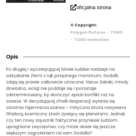
oficjalna strona
© Copyright:
-
Polygon Pictures
TOHO
-
TOHO animation
Opis
Po długiej i wyczerpującej bitwie ludzkie nadzieje na
odzyskanie Ziemi z rąk potężnego monstrum, Godzilli,
zdają się prawie całkowicie utracone. Haruo Sakaki, młody
dowódca, wciąż nie poddaje się i pozostaje
zdeterminowany, by skończyć epicki konflikt raz na
zawsze. W decydującej chwili desperacji wyłania się
ostatnia tajemnicza szansa – mityczna istota nazywana
Ghidorą, kosmiczny stwór żywiący się planetami. Jednak
czy ten nowy sojusznik faktycznie przyniesie ludziom
upragnione zwycięstwo, czy może okaże się jeszcze
większym zagrożeniem niż sam Godzilla?