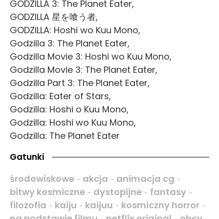
GODZILLA 3: The Planet Eater,
GODZILLA 星を喰う者,
GODZILLA: Hoshi wo Kuu Mono,
Godzilla 3: The Planet Eater,
Godzilla Movie 3: Hoshi wo Kuu Mono,
Godzilla Movie 3: The Planet Eater,
Godzilla Part 3: The Planet Eater,
Godzilla: Eater of Stars,
Godzilla: Hoshi o Kuu Mono,
Godzilla: Hoshi wo Kuu Mono,
Godzilla: The Planet Eater
Gatunki
środowiskowe
akcja
animacja cg
-
-
-
bitwy kosmiczne
dystopijne
fantasy
-
-
-
filozofia
kaiju
kaijuu
kosmiczny horror
-
-
-
-
na podstawie filmu
netflix original
obcy
-
-
-