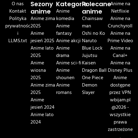
O nas
Sezony
Kategorie
Polecane
Anime na
Kontakt
anime
Anime
anime
Netflixie
Polityka
Anime zima
komedia
Chainsaw
Anime na
prywatnośc
2025
Anime
man
Crunchyroll
i
Anime
fantasy
Oshi no Ko
Anime na
LLMS.txt
jesień 2025
Anime akcji
Naruto
Prime Video
Anime lato
Anime
Blue Lock
Anime na
2025
drama
Jujutsu
Canal+
Anime
Anime sci-fi
Kaisen
Anime na
wiosna
Anime
Dragon Ball
Disney Plus
2025
shounen
One Piece
Anime
Anime zima
Anime
Demon
dostępne
2025
romans
Slayer
przez VPN
Anime
wbijam.pl
jesień 2024
@2026 -
Anime lato
wszystkie
2024
prawa
zastrzeżone
.