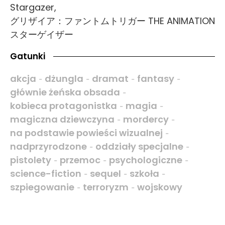
Stargazer,
グリザイア：ファントムトリガー THE ANIMATION
スターゲイザー
Gatunki
akcja
dżungla
dramat
fantasy
-
-
-
-
głównie żeńska obsada
-
kobieca protagonistka
magia
-
-
magiczna dziewczyna
mordercy
-
-
na podstawie powieści wizualnej
-
nadprzyrodzone
oddziały specjalne
-
-
pistolety
przemoc
psychologiczne
-
-
-
science-fiction
sequel
szkoła
-
-
-
szpiegowanie
terroryzm
wojskowy
-
-