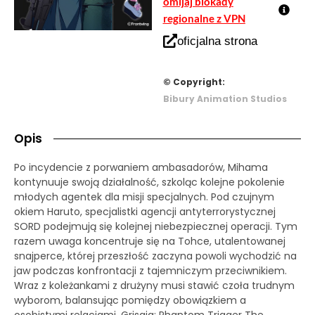
omijaj blokady
regionalne z VPN
oficjalna strona
© Copyright:
Bibury Animation Studios
Opis
Po incydencie z porwaniem ambasadorów, Mihama
kontynuuje swoją działalność, szkoląc kolejne pokolenie
młodych agentek dla misji specjalnych. Pod czujnym
okiem Haruto, specjalistki agencji antyterrorystycznej
SORD podejmują się kolejnej niebezpiecznej operacji. Tym
razem uwaga koncentruje się na Tohce, utalentowanej
snajperce, której przeszłość zaczyna powoli wychodzić na
jaw podczas konfrontacji z tajemniczym przeciwnikiem.
Wraz z koleżankami z drużyny musi stawić czoła trudnym
wyborom, balansując pomiędzy obowiązkiem a
osobistymi relacjami. Grisaia: Phantom Trigger The