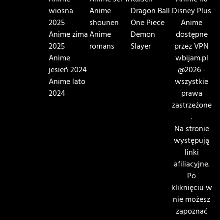
Anime
Anime sci-fi
Kaisen
Anime na
wiosna
Anime
Dragon Ball
Disney Plus
2025
shounen
One Piece
Anime
Anime zima
Anime
Demon
dostępne
2025
romans
Slayer
przez VPN
Anime
wbijam.pl
jesień 2024
@2026 -
Anime lato
wszystkie
2024
prawa
zastrzeżone
.
Na stronie
występują
linki
afiliacyjne.
Po
kliknięciu w
nie możesz
zapoznać