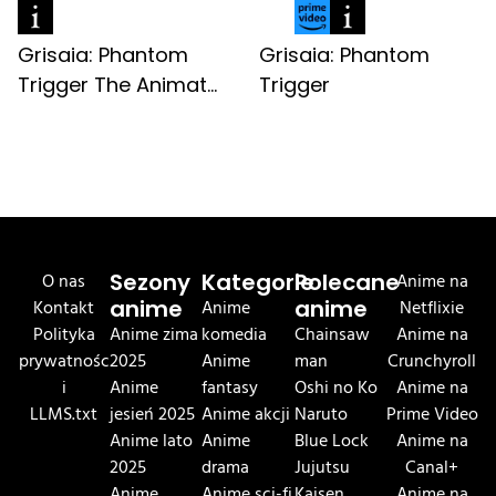
Grisaia: Phantom
Grisaia: Phantom
Trigger The Animat...
Trigger
O nas
Sezony
Kategorie
Polecane
Anime na
Kontakt
anime
Anime
anime
Netflixie
Polityka
Anime zima
komedia
Chainsaw
Anime na
prywatnośc
2025
Anime
man
Crunchyroll
i
Anime
fantasy
Oshi no Ko
Anime na
LLMS.txt
jesień 2025
Anime akcji
Naruto
Prime Video
Anime lato
Anime
Blue Lock
Anime na
2025
drama
Jujutsu
Canal+