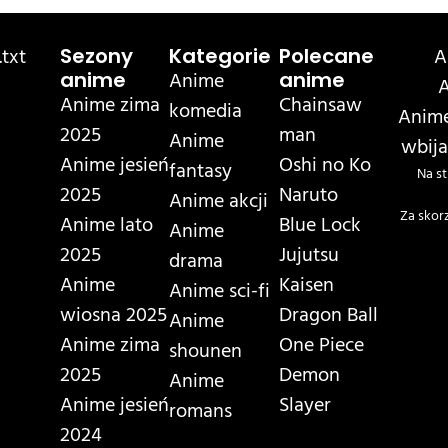
txt
A
Sezony
Kategorie
Polecane
Anime
anime
anime
A
Anime zima
Chainsaw
komedia
Anime
2025
man
Anime
wbija
Anime jesień
Oshi no Ko
fantasy
Na st
2025
Naruto
Anime akcji
Za skor
Anime lato
Blue Lock
Anime
2025
Jujutsu
drama
Anime
Kaisen
Anime sci-fi
wiosna 2025
Dragon Ball
Anime
Anime zima
One Piece
shounen
2025
Demon
Anime
Anime jesień
Slayer
romans
2024