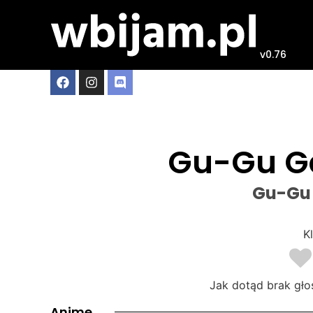
v0.76
Gu-Gu G
Gu-Gu
Kl
Jak dotąd brak gło
Anime