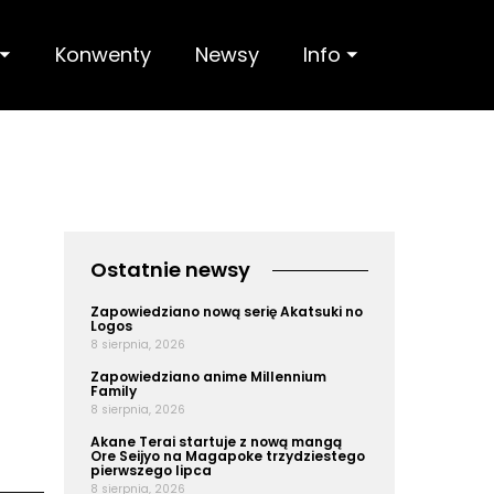
 ⏷
Konwenty
Newsy
Info ⏷
Ostatnie newsy
Zapowiedziano nową serię Akatsuki no
Logos
8 sierpnia, 2026
Zapowiedziano anime Millennium
Family
8 sierpnia, 2026
Akane Terai startuje z nową mangą
Ore Seijyo na Magapoke trzydziestego
pierwszego lipca
8 sierpnia, 2026