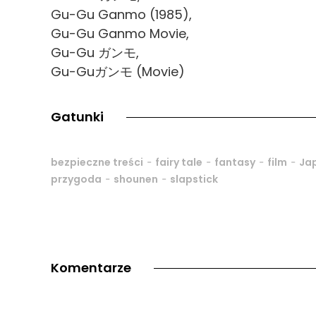
Gu-Gu Ganmo (1985),
Gu-Gu Ganmo Movie,
Gu-Gu ガンモ,
Gu-Guガンモ (Movie)
Gatunki
-
-
-
-
bezpieczne treści
fairy tale
fantasy
film
Ja
-
-
przygoda
shounen
slapstick
Komentarze