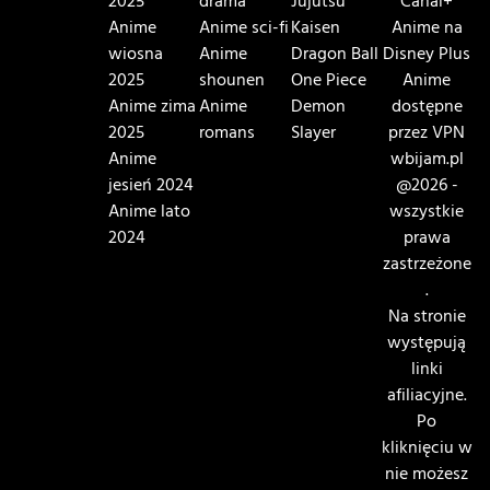
2025
drama
Jujutsu
Canal+
Anime
Anime sci-fi
Kaisen
Anime na
wiosna
Anime
Dragon Ball
Disney Plus
2025
shounen
One Piece
Anime
Anime zima
Anime
Demon
dostępne
2025
romans
Slayer
przez VPN
Anime
wbijam.pl
jesień 2024
@2026 -
Anime lato
wszystkie
2024
prawa
zastrzeżone
.
Na stronie
występują
linki
afiliacyjne.
Po
kliknięciu w
nie możesz