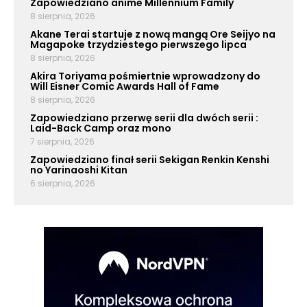
Zapowiedziano anime Millennium Family
8 sierpnia, 2026
Akane Terai startuje z nową mangą Ore Seijyo na
Magapoke trzydziestego pierwszego lipca
8 sierpnia, 2026
Akira Toriyama pośmiertnie wprowadzony do
Will Eisner Comic Awards Hall of Fame
8 sierpnia, 2026
Zapowiedziano przerwę serii dla dwóch serii :
Laid-Back Camp oraz mono
7 sierpnia, 2026
Zapowiedziano finał serii Sekigan Renkin Kenshi
no Yarinaoshi Kitan
6 sierpnia, 2026