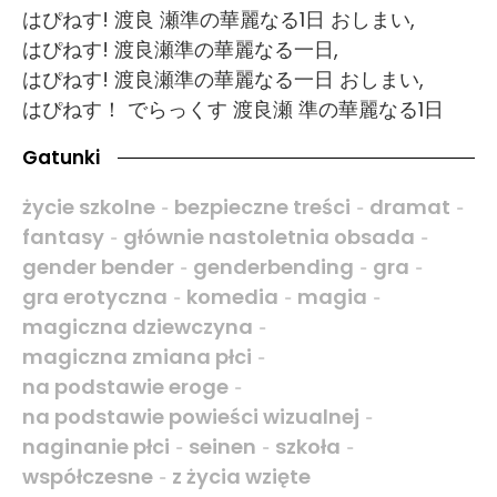
はぴねす! 渡良 瀬準の華麗なる1日 おしまい,
はぴねす! 渡良瀬準の華麗なる一日,
はぴねす! 渡良瀬準の華麗なる一日 おしまい,
はぴねす！ でらっくす 渡良瀬 準の華麗なる1日
Gatunki
życie szkolne
bezpieczne treści
dramat
-
-
-
fantasy
głównie nastoletnia obsada
-
-
gender bender
genderbending
gra
-
-
-
gra erotyczna
komedia
magia
-
-
-
magiczna dziewczyna
-
magiczna zmiana płci
-
na podstawie eroge
-
na podstawie powieści wizualnej
-
naginanie płci
seinen
szkoła
-
-
-
współczesne
z życia wzięte
-