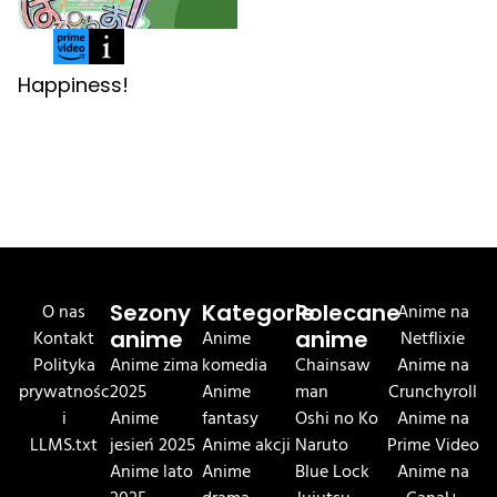
Happiness!
O nas
Sezony
Kategorie
Polecane
Anime na
Kontakt
anime
Anime
anime
Netflixie
Polityka
Anime zima
komedia
Chainsaw
Anime na
prywatnośc
2025
Anime
man
Crunchyroll
i
Anime
fantasy
Oshi no Ko
Anime na
LLMS.txt
jesień 2025
Anime akcji
Naruto
Prime Video
Anime lato
Anime
Blue Lock
Anime na