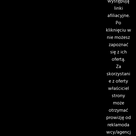
występują
linki
afiliacyjne.
Po
kliknięciu w
nie możesz
zapoznać
się z ich
ofertą.
Za
skorzystani
e z oferty
właściciel
strony
może
otrzymać
prowizję od
reklamoda
wcy/agencj