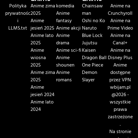
Polityka
Anime zima
komedia
Chainsaw
Anime na
prywatnośc
2025
Anime
man
Crunchyroll
i
Anime
fantasy
Oshi no Ko
Anime na
LLMS.txt
jesień 2025
Anime akcji
Naruto
Prime Video
Anime lato
Anime
Blue Lock
Anime na
2025
drama
Jujutsu
Canal+
Anime
Anime sci-fi
Kaisen
Anime na
wiosna
Anime
Dragon Ball
Disney Plus
2025
shounen
One Piece
Anime
Anime zima
Anime
Demon
dostępne
2025
romans
Slayer
przez VPN
Anime
wbijam.pl
jesień 2024
@2026 -
Anime lato
wszystkie
2024
prawa
zastrzeżone
.
Na stronie