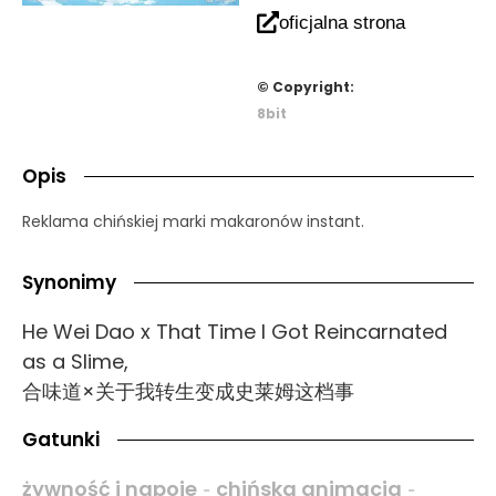
oficjalna strona
© Copyright:
8bit
Opis
Reklama chińskiej marki makaronów instant.
Synonimy
He Wei Dao x That Time I Got Reincarnated
as a Slime,
合味道×关于我转生变成史莱姆这档事
Gatunki
żywność i napoje
chińska animacja
-
-