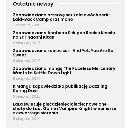
Ostatnie newsy
Zapowiedziano przerwę serii dla dwóch serii :
Laid-Back Camp oraz mono
7 sierpnia, 2026
Zapowiedziano finał serii Sekigan Renkin Kenshi
no Yarinaoshi Kitan
6 sierpnia, 2026
Zapowiedziano koniec serii And Yet, You Are So
Sweet
6 sierpnia, 2026
Zapowiedziano mangę The Faceless Mercenary
Wants to Settle Down Light
6 sierpnia, 2026
K Manga zapowiedziało publikację Dazzling
Spring Days
6 sierpnia, 2026
LaLa świętuje pięćdziesięciolecie: nowe one-
shoty do Last Game i Vampire Knight w numerze
z czwartego sierpnia
5 sierpnia, 2026