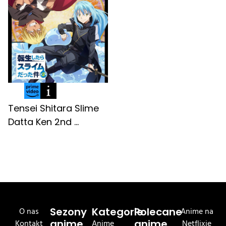
Tensei Shitara Slime
Datta Ken 2nd ...
O nas
Sezony
Kategorie
Polecane
Anime na
Kontakt
anime
Anime
anime
Netflixie