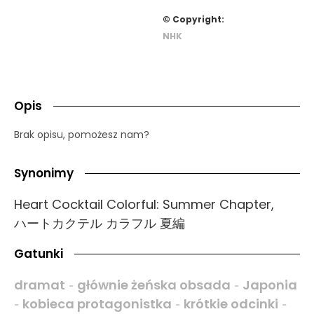
© Copyright:
NHK
Opis
Brak opisu, pomożesz nam?
Synonimy
Heart Cocktail Colorful: Summer Chapter,
ハートカクテル カラフル 夏編
Gatunki
dramat
głównie żeńska obsada
Japonia
-
-
kobieca protagonistka
krótkie odcinki
-
-
-