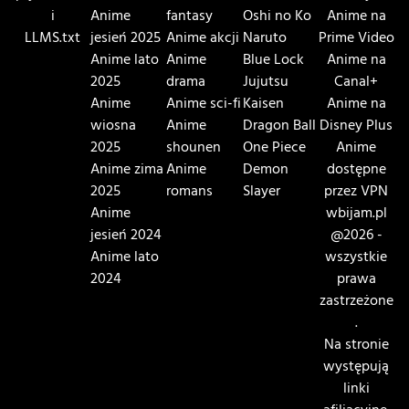
i
Anime
fantasy
Oshi no Ko
Anime na
LLMS.txt
jesień 2025
Anime akcji
Naruto
Prime Video
Anime lato
Anime
Blue Lock
Anime na
2025
drama
Jujutsu
Canal+
Anime
Anime sci-fi
Kaisen
Anime na
wiosna
Anime
Dragon Ball
Disney Plus
2025
shounen
One Piece
Anime
Anime zima
Anime
Demon
dostępne
2025
romans
Slayer
przez VPN
Anime
wbijam.pl
jesień 2024
@2026 -
Anime lato
wszystkie
2024
prawa
zastrzeżone
.
Na stronie
występują
linki