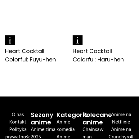
Heart Cocktail
Heart Cocktail
Colorful: Fuyu-hen
Colorful: Haru-hen
O nas
Sezony
Kategorie
Polecane
Anime na
Kontakt
anime
Anime
anime
Netflixie
Polityka
Anime zima
komedia
Chainsaw
Anime na
prywatnośc
2025
Anime
man
Crunchyroll