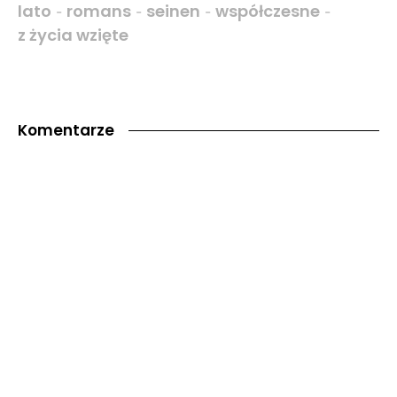
lato
romans
seinen
współczesne
-
-
-
-
z życia wzięte
Komentarze