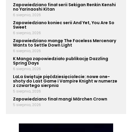
Zapowiedziano finał serii Sekigan Renkin Kenshi
no Yarinaoshi Kitan
6 sierpnia, 2026
Zapowiedziano koniec serii And Yet, You Are So
Sweet
6 sierpnia, 2026
Zapowiedziano mangę The Faceless Mercenary
Wants to Settle Down Light
6 sierpnia, 2026
K Manga zapowiedziało publikację Dazzling
Spring Days
6 sierpnia, 2026
LaLa świętuje pięćdziesięciolecie: nowe one-
shoty do Last Game i Vampire Knight w numerze
z czwartego sierpnia
5 sierpnia, 2026
Zapowiedziano finał mangi Märchen Crown
5 sierpnia, 2026