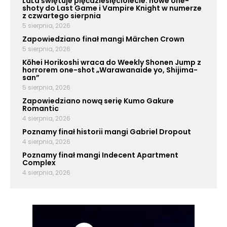
LaLa świętuje pięćdziesięciolecie: nowe one-
shoty do Last Game i Vampire Knight w numerze
z czwartego sierpnia
5 sierpnia, 2026
Zapowiedziano finał mangi Märchen Crown
5 sierpnia, 2026
Kōhei Horikoshi wraca do Weekly Shonen Jump z
horrorem one-shot „Warawanaide yo, Shijima-
san”
5 sierpnia, 2026
Zapowiedziano nową serię Kumo Gakure
Romantic
4 sierpnia, 2026
Poznamy finał historii mangi Gabriel Dropout
4 sierpnia, 2026
Poznamy finał mangi Indecent Apartment
Complex
4 sierpnia, 2026