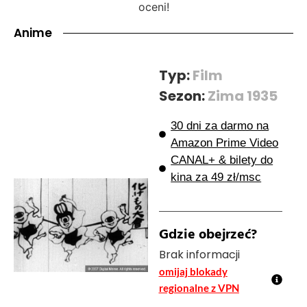
oceni!
Anime
Typ:
Film
Sezon:
Zima 1935
30 dni za darmo na
Amazon Prime Video
CANAL+ & bilety do
kina za 49 zł/msc
Gdzie obejrzeć?
Brak informacji
omijaj blokady
regionalne z VPN