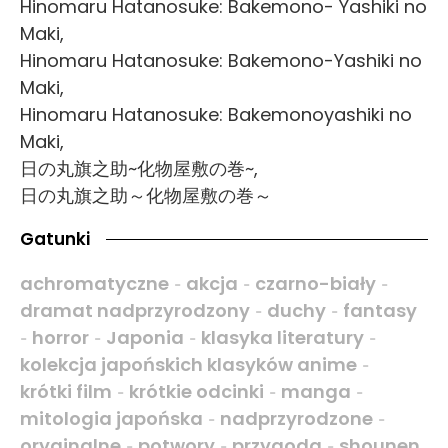
Hinomaru Hatanosuke: Bakemono- Yashiki no
Maki,
Hinomaru Hatanosuke: Bakemono-Yashiki no
Maki,
Hinomaru Hatanosuke: Bakemonoyashiki no
Maki,
日の丸旗之助~化物屋敷の巻~,
日の丸旗之助～化物屋敷の巻～
Gatunki
achromatyczne
akcja
czarno-biały
-
-
-
dramat nadprzyrodzony
duchy
fantasy
-
-
horror
Japonia
klasyka literatury
-
-
-
-
kolekcja japońskich klasyków anime
-
krótki film
krótkie odcinki
manga
-
-
-
mitologia japońska
nadprzyrodzone
-
-
oryginalne
potwory
przygoda
shounen
-
-
-