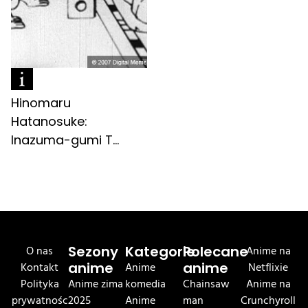
Hinomaru
Hatanosuke:
Inazuma-gumi T...
O nas
Sezony
Kategorie
Polecane
Anime na
Kontakt
anime
Anime
anime
Netflixie
Polityka
Anime zima
komedia
Chainsaw
Anime na
prywatnośc
2025
Anime
man
Crunchyroll