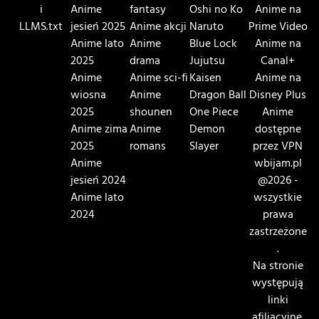
i
Anime
fantasy
Oshi no Ko
Anime na
LLMS.txt
jesień 2025
Anime akcji
Naruto
Prime Video
Anime lato
Anime
Blue Lock
Anime na
2025
drama
Jujutsu
Canal+
Anime
Anime sci-fi
Kaisen
Anime na
wiosna
Anime
Dragon Ball
Disney Plus
2025
shounen
One Piece
Anime
Anime zima
Anime
Demon
dostępne
2025
romans
Slayer
przez VPN
Anime
wbijam.pl
jesień 2024
@2026 -
Anime lato
wszystkie
2024
prawa
zastrzeżone
.
Na stronie
występują
linki
afiliacyjne.