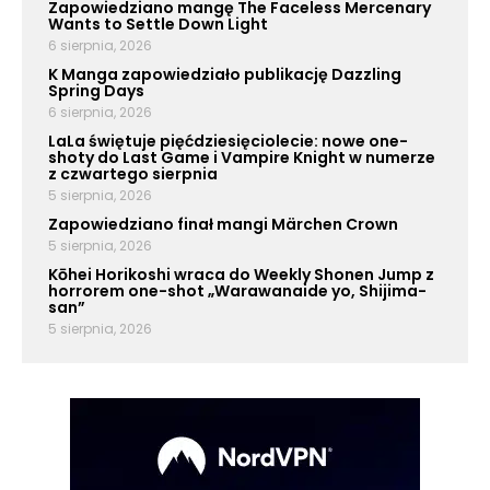
Zapowiedziano mangę The Faceless Mercenary
Wants to Settle Down Light
6 sierpnia, 2026
K Manga zapowiedziało publikację Dazzling
Spring Days
6 sierpnia, 2026
LaLa świętuje pięćdziesięciolecie: nowe one-
shoty do Last Game i Vampire Knight w numerze
z czwartego sierpnia
5 sierpnia, 2026
Zapowiedziano finał mangi Märchen Crown
5 sierpnia, 2026
Kōhei Horikoshi wraca do Weekly Shonen Jump z
horrorem one-shot „Warawanaide yo, Shijima-
san”
5 sierpnia, 2026