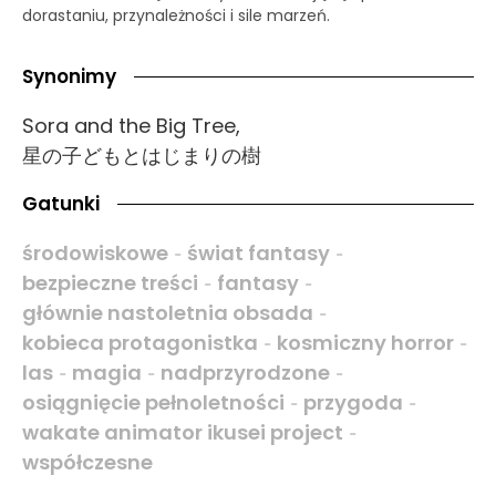
dorastaniu, przynależności i sile marzeń.
Synonimy
Sora and the Big Tree,
星の子どもとはじまりの樹
Gatunki
środowiskowe
świat fantasy
-
-
bezpieczne treści
fantasy
-
-
głównie nastoletnia obsada
-
kobieca protagonistka
kosmiczny horror
-
-
las
magia
nadprzyrodzone
-
-
-
osiągnięcie pełnoletności
przygoda
-
-
wakate animator ikusei project
-
współczesne