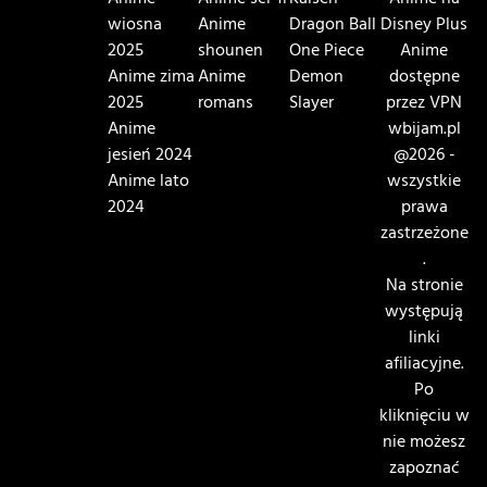
Anime
Anime sci-fi
Kaisen
Anime na
wiosna
Anime
Dragon Ball
Disney Plus
2025
shounen
One Piece
Anime
Anime zima
Anime
Demon
dostępne
2025
romans
Slayer
przez VPN
Anime
wbijam.pl
jesień 2024
@2026 -
Anime lato
wszystkie
2024
prawa
zastrzeżone
.
Na stronie
występują
linki
afiliacyjne.
Po
kliknięciu w
nie możesz
zapoznać