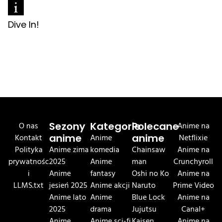
Dive In!
O nas
Sezony
Kategorie
Polecane
Anime na
Kontakt
anime
Anime
anime
Netflixie
Polityka
Anime zima
komedia
Chainsaw
Anime na
prywatnośc
2025
Anime
man
Crunchyroll
i
Anime
fantasy
Oshi no Ko
Anime na
LLMS.txt
jesień 2025
Anime akcji
Naruto
Prime Video
Anime lato
Anime
Blue Lock
Anime na
2025
drama
Jujutsu
Canal+