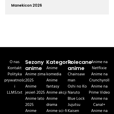
Manekicon 2026
O nas
Sezony
Kategorie
Polecane
Anime na
Kontakt
anime
Anime
anime
Netflixie
Polityka
Anime zima
komedia
Chainsaw
Anime na
prywatnośc
2025
Anime
man
Crunchyroll
i
Anime
fantasy
Oshi no Ko
Anime na
LLMS.txt
jesień 2025
Anime akcji
Naruto
Prime Video
Anime lato
Anime
Blue Lock
Anime na
2025
drama
Jujutsu
Canal+
Anime
Anime sci-fi
Kaisen
Anime na