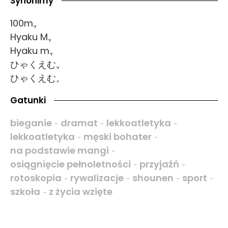
Synonimy
100m.,
Hyaku M.,
Hyaku m.,
ひゃくえむ.,
ひゃくえむ。
Gatunki
bieganie
dramat
lekkoatletyka
-
-
-
lekkoatletyka
męski bohater
-
-
na podstawie mangi
-
osiągnięcie pełnoletności
przyjaźń
-
-
rotoskopia
rywalizacje
shounen
sport
-
-
-
-
szkoła
z życia wzięte
-