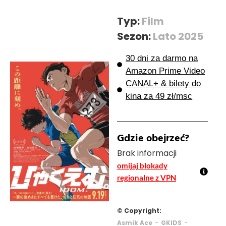
Typ:
Film
Sezon:
Lato 2025
30 dni za darmo na
Amazon Prime Video
CANAL+ & bilety do
kina za 49 zł/msc
Gdzie obejrzeć?
Brak informacji
omijaj blokady
regionalne z VPN
© Copyright:
-
-
Asmik Ace
GKIDS