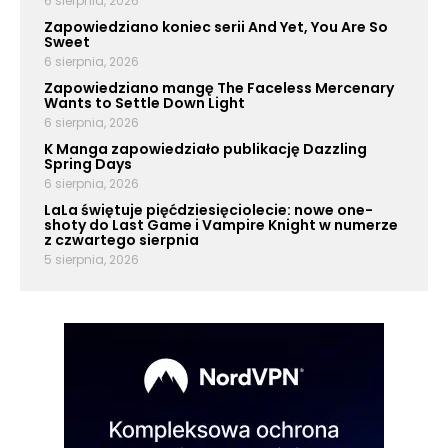
6 sierpnia, 2026
Zapowiedziano koniec serii And Yet, You Are So
Sweet
6 sierpnia, 2026
Zapowiedziano mangę The Faceless Mercenary
Wants to Settle Down Light
6 sierpnia, 2026
K Manga zapowiedziało publikację Dazzling
Spring Days
6 sierpnia, 2026
LaLa świętuje pięćdziesięciolecie: nowe one-
shoty do Last Game i Vampire Knight w numerze
z czwartego sierpnia
5 sierpnia, 2026