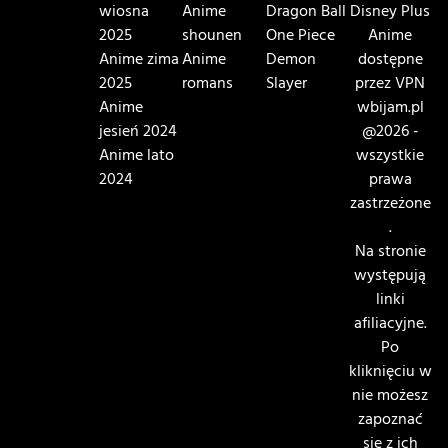
wiosna
Anime
Dragon Ball
Disney Plus
2025
shounen
One Piece
Anime
Anime zima
Anime
Demon
dostępne
2025
romans
Slayer
przez VPN
Anime
wbijam.pl
jesień 2024
@2026 -
Anime lato
wszystkie
2024
prawa
zastrzeżone
.
Na stronie
występują
linki
afiliacyjne.
Po
kliknięciu w
nie możesz
zapoznać
się z ich