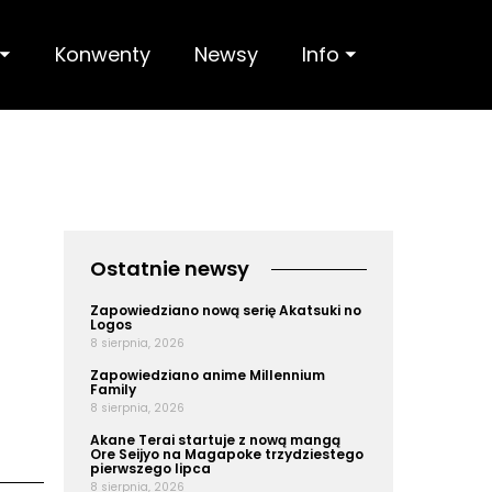
 ⏷
Konwenty
Newsy
Info ⏷
Ostatnie newsy
Zapowiedziano nową serię Akatsuki no
Logos
8 sierpnia, 2026
Zapowiedziano anime Millennium
Family
8 sierpnia, 2026
Akane Terai startuje z nową mangą
Ore Seijyo na Magapoke trzydziestego
pierwszego lipca
8 sierpnia, 2026