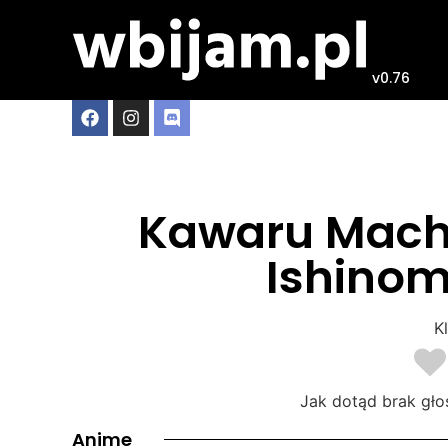
v0.76
Kawaru Machi
Ishinoma
Kl
Jak dotąd brak gło
Anime