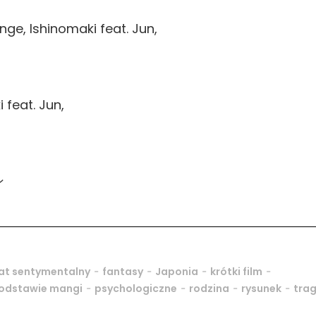
ge, Ishinomaki feat. Jun,
feat. Jun,
ン
-
-
-
-
t sentymentalny
fantasy
Japonia
krótki film
-
-
-
-
odstawie mangi
psychologiczne
rodzina
rysunek
tra