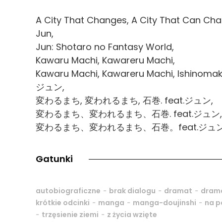
A City That Changes, A City That Can Chan
Jun,
Jun: Shotaro no Fantasy World,
Kawaru Machi, Kawareru Machi,
Kawaru Machi, Kawareru Machi, Ishinomaki 
ジュン,
変わるまち, 変われるまち, 石巻. feat.ジュン,
変わるまち、変われるまち、石巻. feat.ジュン,
変わるまち、変われるまち、石巻。feat.ジュ
Gatunki
-
-
-
autobiograficzne
brak dialogu
dramat
drama
-
-
-
krótkie odcinki
manga
manga-doujinshi
na p
-
-
trzęsienie ziemi
z życia wzięte