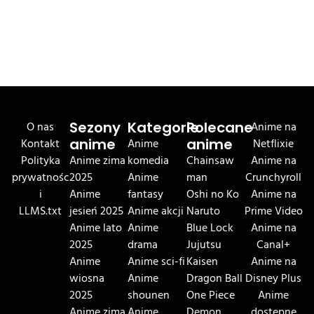
O nas
Sezony
Kategorie
Polecane
Anime na
Kontakt
anime
Anime
anime
Netflixie
Polityka
Anime zima
komedia
Chainsaw
Anime na
prywatnośc
2025
Anime
man
Crunchyroll
i
Anime
fantasy
Oshi no Ko
Anime na
LLMS.txt
jesień 2025
Anime akcji
Naruto
Prime Video
Anime lato
Anime
Blue Lock
Anime na
2025
drama
Jujutsu
Canal+
Anime
Anime sci-fi
Kaisen
Anime na
wiosna
Anime
Dragon Ball
Disney Plus
2025
shounen
One Piece
Anime
Anime zima
Anime
Demon
dostępne