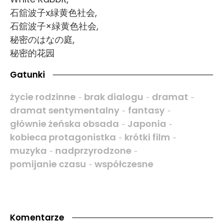
石舘波子x緑黄色社会,
石舘波子×緑黄色社会,
秘密のはなの庭,
秘密的花园
Gatunki
życie rodzinne
brak dialogu
dramat
-
-
-
dramat sentymentalny
fantasy
-
-
głównie żeńska obsada
Japonia
-
-
kobieca protagonistka
krótki film
-
-
muzyka
nadprzyrodzone
-
-
pomijanie czasu
współczesne
-
Komentarze