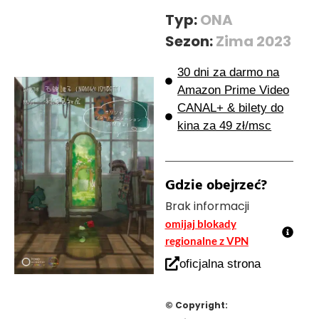
Typ:
ONA
Sezon:
Zima 2023
30 dni za darmo na
Amazon Prime Video
CANAL+ & bilety do
kina za 49 zł/msc
Gdzie obejrzeć?
Brak informacji
omijaj blokady
regionalne z VPN
oficjalna strona
© Copyright: