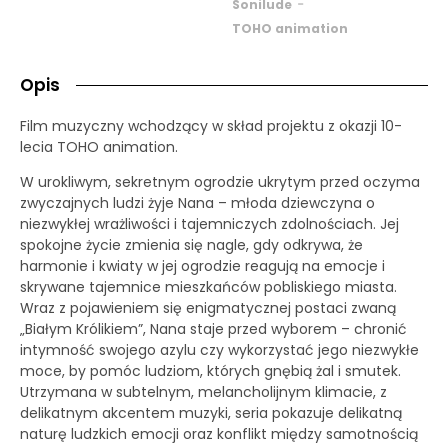
-
Sonilude
TOHO animation
Opis
Film muzyczny wchodzący w skład projektu z okazji 10-
lecia TOHO animation.
W urokliwym, sekretnym ogrodzie ukrytym przed oczyma
zwyczajnych ludzi żyje Nana – młoda dziewczyna o
niezwykłej wrażliwości i tajemniczych zdolnościach. Jej
spokojne życie zmienia się nagle, gdy odkrywa, że
harmonie i kwiaty w jej ogrodzie reagują na emocje i
skrywane tajemnice mieszkańców pobliskiego miasta.
Wraz z pojawieniem się enigmatycznej postaci zwaną
„Białym Królikiem”, Nana staje przed wyborem – chronić
intymność swojego azylu czy wykorzystać jego niezwykłe
moce, by pomóc ludziom, których gnębią żal i smutek.
Utrzymana w subtelnym, melancholijnym klimacie, z
delikatnym akcentem muzyki, seria pokazuje delikatną
naturę ludzkich emocji oraz konflikt między samotnością