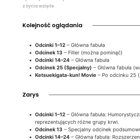
z życia wzięte
Kolejność oglądania
Odcinki 1–12
– Główna fabuła
Odcinek 13
– Filler (można pominąć)
Odcinki 14–24
– Główna fabuła
Odcinek 25 (Specjalny)
– Główna fabuła (w
Ketsuekigata-kun! Movie
– Po odcinku 25 (
Zarys
Odcinki 1–12
– Główna fabuła: Humorystyczne
reprezentujących różne grupy krwi.
Odcinek 13
– Specjalny odcinek podsumowu
Odcinki 14–24
– Główna fabuła: Rozszerzeni