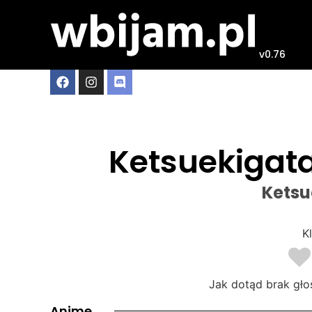
v0.76
Ketsuekigat
Ketsu
Kl
Jak dotąd brak gło
Anime