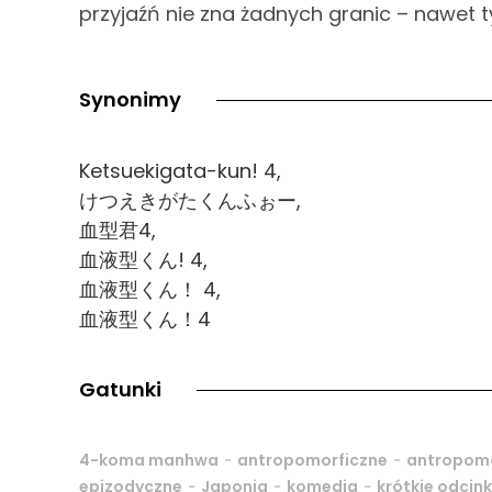
przyjaźń nie zna żadnych granic – nawet t
Synonimy
Ketsuekigata-kun! 4,
けつえきがたくんふぉー,
血型君4,
血液型くん! 4,
血液型くん！ 4,
血液型くん！4
Gatunki
-
-
4-koma manhwa
antropomorficzne
antropom
-
-
-
epizodyczne
Japonia
komedia
krótkie odcink