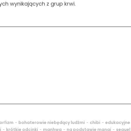
ych wynikających z grup krwi.
-
-
-
orfizm
bohaterowie niebędący ludźmi
chibi
edukacyjne
-
-
-
-
i
krótkie odcinki
manhwa
na podstawie mangi
sequel