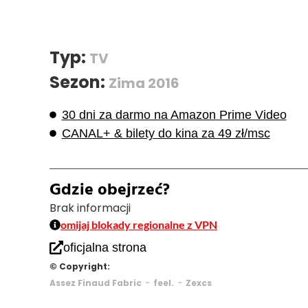
Typ:
TV
Sezon:
Zima 2016
30 dni za darmo na Amazon Prime Video
CANAL+ & bilety do kina za 49 zł/msc
Gdzie obejrzeć?
Brak informacji
omijaj blokady regionalne z VPN
oficjalna strona
© Copyright:
-
-
Assez Finaud Fabric
feel.
Zexcs