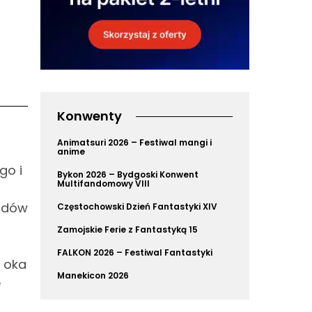
Konwenty
Animatsuri 2026 – Festiwal mangi i
anime
go i
Bykon 2026 – Bydgoski Konwent
Multifandomowy VIII
zodów
Częstochowski Dzień Fantastyki XIV
Zamojskie Ferie z Fantastyką 15
FALKON 2026 – Festiwal Fantastyki
 oka
Manekicon 2026
e