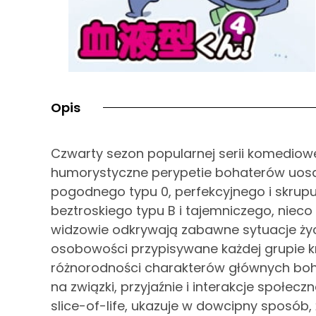
Opis
Czwarty sezon popularnej serii komediow
humorystyczne perypetie bohaterów uosab
pogodnego typu 0, perfekcyjnego i skrupu
beztroskiego typu B i tajemniczego, nieco 
widzowie odkrywają zabawne sytuacje życ
osobowości przypisywane każdej grupie krw
różnorodności charakterów głównych boh
na związki, przyjaźnie i interakcje społecz
slice-of-life, ukazuje w dowcipny sposób,