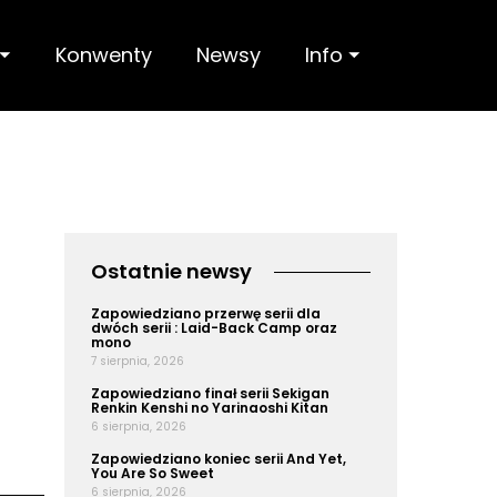
 ⏷
Konwenty
Newsy
Info ⏷
Ostatnie newsy
Zapowiedziano przerwę serii dla
dwóch serii : Laid-Back Camp oraz
mono
7 sierpnia, 2026
Zapowiedziano finał serii Sekigan
Renkin Kenshi no Yarinaoshi Kitan
6 sierpnia, 2026
Zapowiedziano koniec serii And Yet,
You Are So Sweet
6 sierpnia, 2026