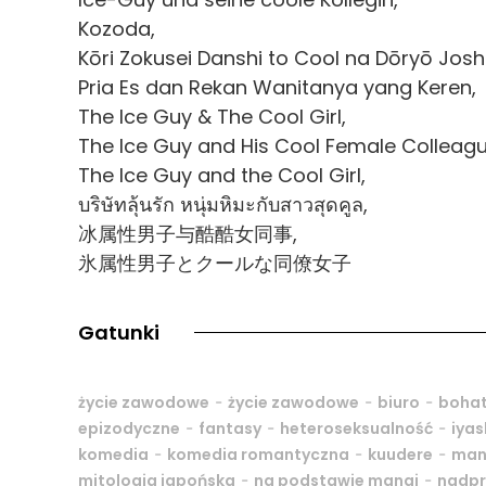
Kozoda,
Kōri Zokusei Danshi to Cool na Dōryō Joshi
Pria Es dan Rekan Wanitanya yang Keren,
The Ice Guy & The Cool Girl,
The Ice Guy and His Cool Female Colleagu
The Ice Guy and the Cool Girl,
บริษัทลุ้นรัก หนุ่มหิมะกับสาวสุดคูล,
冰属性男子与酷酷女同事,
氷属性男子とクールな同僚女子
Gatunki
-
-
-
życie zawodowe
życie zawodowe
biuro
bohat
-
-
-
epizodyczne
fantasy
heteroseksualność
iyas
-
-
-
komedia
komedia romantyczna
kuudere
man
-
-
mitologia japońska
na podstawie mangi
nadpr