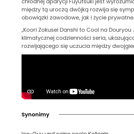
chłodnej aparycji Fuyutsuki jest wyrozumi
między tą uroczą dwójką rozwija się sympa
obowiązki zawodowe, jak i życie prywatne
„Koori Zokusei Danshi to Cool na Douryou 
klimatycznej codzienności seria, ukazują
rozwijającego się uczucia między dwojgi
Synonimy
Ice-Guy und seine coole Kollegin,