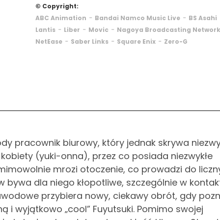
© Copyright:
-
-
ABC Animation
Bandai Namco Music Live
BS Asahi
-
-
-
Lantis
Liber
Movic
Nagoya Broadcasting Networ
-
-
-
NetEase
Saber Links
Square Enix
Zero-G
ody pracownik biurowy, który jednak skrywa niezwy
 kobiety (yuki-onna), przez co posiada niezwykłe
mimowolnie mrozi otoczenie, co prowadzi do liczn
tów bywa dla niego kłopotliwe, szczególnie w konta
awodowe przybiera nowy, ciekawy obrót, gdy pozn
 i wyjątkowo „cool” Fuyutsuki. Pomimo swojej