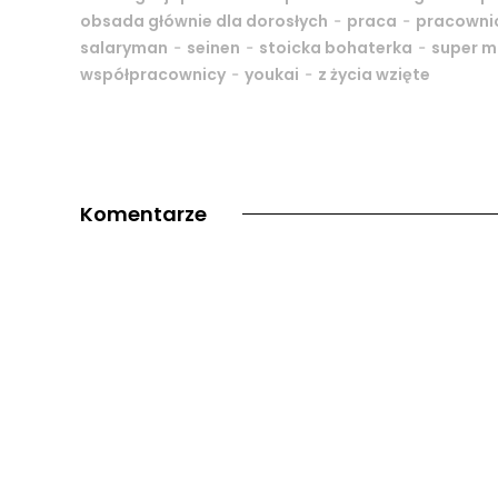
-
-
obsada głównie dla dorosłych
praca
pracowni
-
-
-
salaryman
seinen
stoicka bohaterka
super 
-
-
współpracownicy
youkai
z życia wzięte
Komentarze