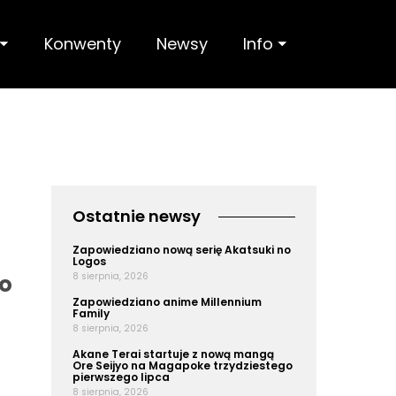
 ⏷
Konwenty
Newsy
Info ⏷
Ostatnie newsy
Zapowiedziano nową serię Akatsuki no
Logos
go
8 sierpnia, 2026
Zapowiedziano anime Millennium
Family
8 sierpnia, 2026
Akane Terai startuje z nową mangą
Ore Seijyo na Magapoke trzydziestego
pierwszego lipca
8 sierpnia, 2026