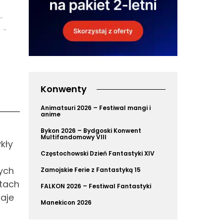
-
-
k
Konwenty
Animatsuri 2026 – Festiwal mangi i
anime
Bykon 2026 – Bydgoski Konwent
Multifandomowy VIII
kły
Częstochowski Dzień Fantastyki XIV
ych
Zamojskie Ferie z Fantastyką 15
ktach
FALKON 2026 – Festiwal Fantastyki
aje
Manekicon 2026