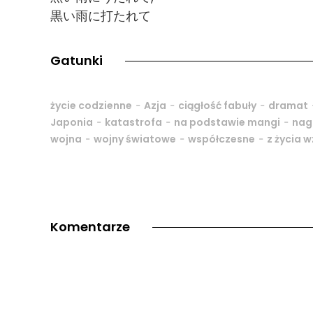
黒い雨に打たれて
Gatunki
-
-
-
życie codzienne
Azja
ciągłość fabuły
dramat
-
-
-
Japonia
katastrofa
na podstawie mangi
nag
-
-
-
wojna
wojny światowe
współczesne
z życia w
Komentarze