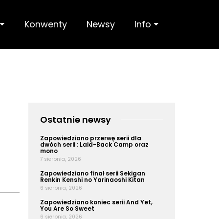
 ⏷
Konwenty
Newsy
Info ⏷
Ostatnie newsy
Zapowiedziano przerwę serii dla
dwóch serii : Laid-Back Camp oraz
mono
7 sierpnia, 2026
Zapowiedziano finał serii Sekigan
Renkin Kenshi no Yarinaoshi Kitan
6 sierpnia, 2026
Zapowiedziano koniec serii And Yet,
You Are So Sweet
6 sierpnia, 2026