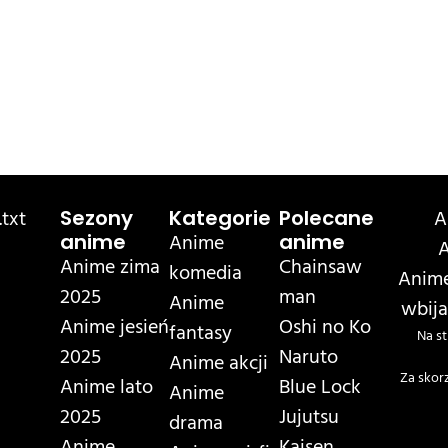
txt
A
Sezony
Kategorie
Polecane
Anime
anime
anime
A
Anime zima
Chainsaw
komedia
Anime
2025
man
Anime
wbija
Anime jesień
Oshi no Ko
fantasy
Na st
2025
Naruto
Anime akcji
Za skor
Anime lato
Blue Lock
Anime
2025
Jujutsu
drama