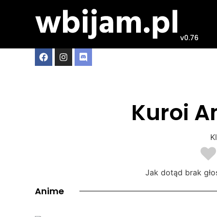
v0.76
Kuroi A
Kl
Jak dotąd brak gło
Anime