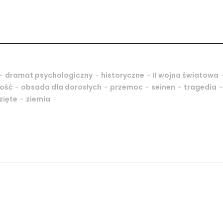
-
-
-
dramat psychologiczny
historyczne
II wojna światowa
-
-
-
-
-
ość
obsada dla dorosłych
przemoc
seinen
tragedia
-
zięte
ziemia