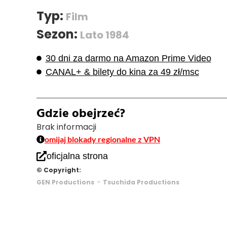
Typ:
Film
Sezon:
Lato 1984
30 dni za darmo na Amazon Prime Video
CANAL+ & bilety do kina za 49 zł/msc
Gdzie obejrzeć?
Brak informacji
omijaj blokady regionalne z VPN
oficjalna strona
© Copyright:
-
GEN Productions
Tsuchida Productions