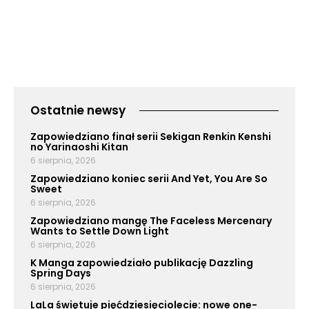
Ostatnie newsy
Zapowiedziano finał serii Sekigan Renkin Kenshi
no Yarinaoshi Kitan
6 sierpnia, 2026
Zapowiedziano koniec serii And Yet, You Are So
Sweet
6 sierpnia, 2026
Zapowiedziano mangę The Faceless Mercenary
Wants to Settle Down Light
6 sierpnia, 2026
K Manga zapowiedziało publikację Dazzling
Spring Days
6 sierpnia, 2026
LaLa świętuje pięćdziesięciolecie: nowe one-