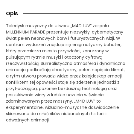
Opis
Teledysk muzyczny do utworu „M4D LUV” zespołu
MILLENNIUM PARADE prezentuje niezwykły, cybernetyczny
świat pełen neonowych barw i futurystycznych wizji. W
centrum wydarzeń znajduje się enigmatyczny bohater,
który przemierza miasto przyszłości, zanurzony w
pulsującym rytmie muzyki i otoczony cyfrową
rzeczywistością. Surrealistyczna atmosfera i dynamiczna
animacja podkreślają chaotyczny, pełen napięcia klimat,
a rytm utworu prowadzi widza przez kalejdoskop emocji.
Konfliktem tej opowieści staje się zderzenie jednostki z
przytłaczającą, pozornie bezduszną technologią oraz
poszukiwanie wiary w ludzkie uczucia w świecie
zdominowanym przez maszyny. „M4D LUV” to
eksperymentalne, wizualno-muzyczne doświadczenie
skierowane do miłośników niebanalnych historii i
odważnych animacji.