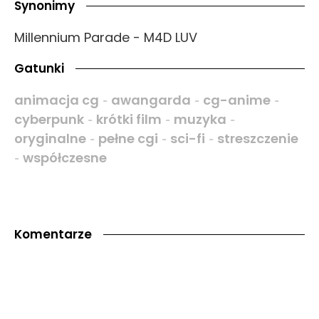
Synonimy
Millennium Parade - M4D LUV
Gatunki
animacja cg
awangarda
cg-anime
-
-
-
cyberpunk
krótki film
muzyka
-
-
-
oryginalne
pełne cgi
sci-fi
streszczenie
-
-
-
współczesne
-
Komentarze