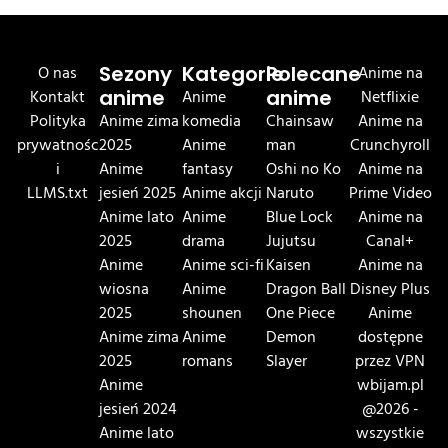
O nas
Sezony
Kategorie
Polecane
Anime na
Kontakt
anime
Anime
anime
Netflixie
Polityka
Anime zima
komedia
Chainsaw
Anime na
prywatnośc
2025
Anime
man
Crunchyroll
i
Anime
fantasy
Oshi no Ko
Anime na
LLMS.txt
jesień 2025
Anime akcji
Naruto
Prime Video
Anime lato
Anime
Blue Lock
Anime na
2025
drama
Jujutsu
Canal+
Anime
Anime sci-fi
Kaisen
Anime na
wiosna
Anime
Dragon Ball
Disney Plus
2025
shounen
One Piece
Anime
Anime zima
Anime
Demon
dostępne
2025
romans
Slayer
przez VPN
Anime
wbijam.pl
jesień 2024
@2026 -
Anime lato
wszystkie