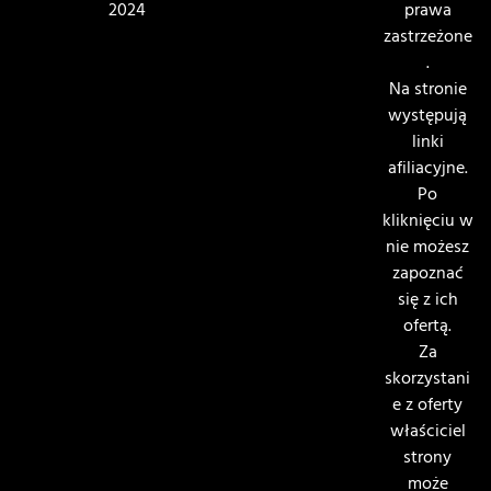
2024
prawa
zastrzeżone
.
Na stronie
występują
linki
afiliacyjne.
Po
kliknięciu w
nie możesz
zapoznać
się z ich
ofertą.
Za
skorzystani
e z oferty
właściciel
strony
może