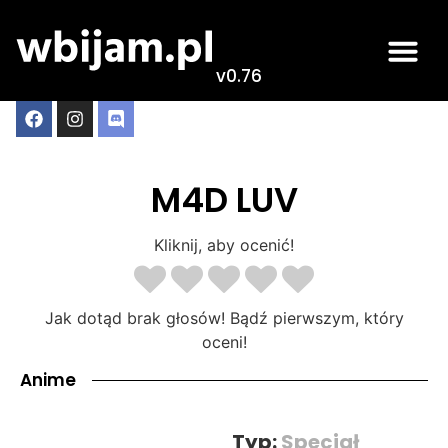
v0.76
M4D LUV
Kliknij, aby ocenić!
Jak dotąd brak głosów! Bądź pierwszym, który
oceni!
Anime
Typ:
Specjał