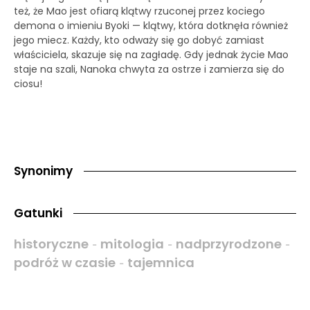
też, że Mao jest ofiarą klątwy rzuconej przez kociego
demona o imieniu Byoki — klątwy, która dotknęła również
jego miecz. Każdy, kto odważy się go dobyć zamiast
właściciela, skazuje się na zagładę. Gdy jednak życie Mao
staje na szali, Nanoka chwyta za ostrze i zamierza się do
ciosu!
Synonimy
Gatunki
historyczne
mitologia
nadprzyrodzone
-
-
-
podróż w czasie
tajemnica
-