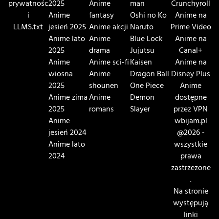
prywatnośc
2025
Anime
man
Crunchyroll
i
Anime
fantasy
Oshi no Ko
Anime na
LLMS.txt
jesień 2025
Anime akcji
Naruto
Prime Video
Anime lato
Anime
Blue Lock
Anime na
2025
drama
Jujutsu
Canal+
Anime
Anime sci-fi
Kaisen
Anime na
wiosna
Anime
Dragon Ball
Disney Plus
2025
shounen
One Piece
Anime
Anime zima
Anime
Demon
dostępne
2025
romans
Slayer
przez VPN
Anime
wbijam.pl
jesień 2024
@2026 -
Anime lato
wszystkie
2024
prawa
zastrzeżone
.
Na stronie
występują
linki