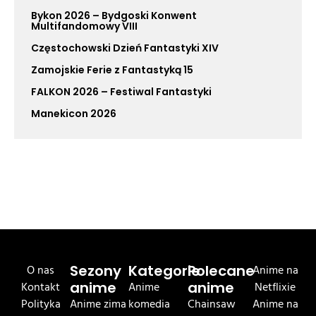
Bykon 2026 – Bydgoski Konwent
Multifandomowy VIII
Częstochowski Dzień Fantastyki XIV
Zamojskie Ferie z Fantastyką 15
FALKON 2026 – Festiwal Fantastyki
Manekicon 2026
O nas
Sezony
Kategorie
Polecane
Anime na
Kontakt
anime
Anime
anime
Netflixie
Polityka
Anime zima
komedia
Chainsaw
Anime na