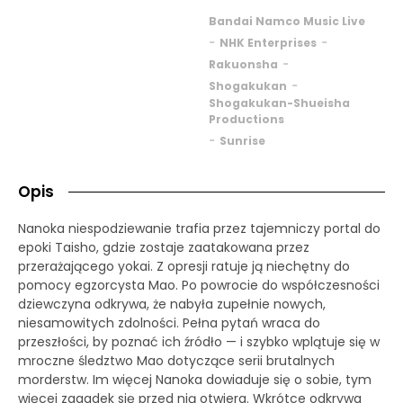
Bandai Namco Music Live
-
-
NHK Enterprises
-
Rakuonsha
-
Shogakukan
Shogakukan-Shueisha
Productions
-
Sunrise
Opis
Nanoka niespodziewanie trafia przez tajemniczy portal do
epoki Taisho, gdzie zostaje zaatakowana przez
przerażającego yokai. Z opresji ratuje ją niechętny do
pomocy egzorcysta Mao. Po powrocie do współczesności
dziewczyna odkrywa, że nabyła zupełnie nowych,
niesamowitych zdolności. Pełna pytań wraca do
przeszłości, by poznać ich źródło — i szybko wplątuje się w
mroczne śledztwo Mao dotyczące serii brutalnych
morderstw. Im więcej Nanoka dowiaduje się o sobie, tym
więcej zagadek się przed nią otwiera. Wkrótce odkrywa