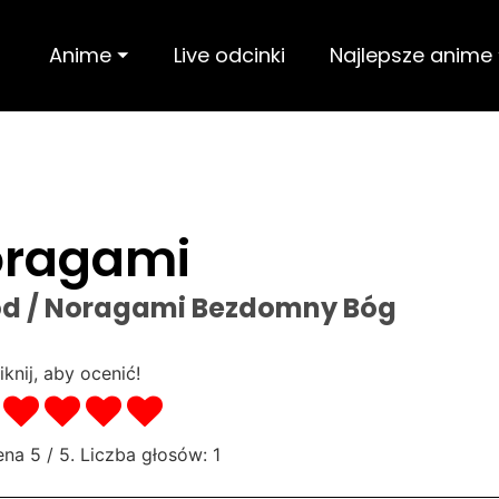
Anime ⏷
Live odcinki
Najlepsze anime
ragami
od / Noragami Bezdomny Bóg
iknij, aby ocenić!
cena
5
/ 5. Liczba głosów:
1