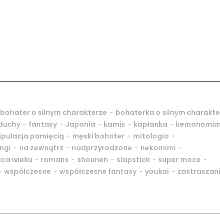
-
bohater o silnym charakterze
bohaterka o silnym charakte
-
-
-
-
-
duchy
fantasy
Japonia
kamis
kapłanka
kemonomim
-
-
-
pulacja pamięcią
męski bohater
mitologia
-
-
-
-
ngi
na zewnątrz
nadprzyrodzone
nekomimi
-
-
-
-
-
ica wieku
romans
shounen
slapstick
super moce
-
-
-
-
współczesne
współczesne fantasy
youkai
zastraszan