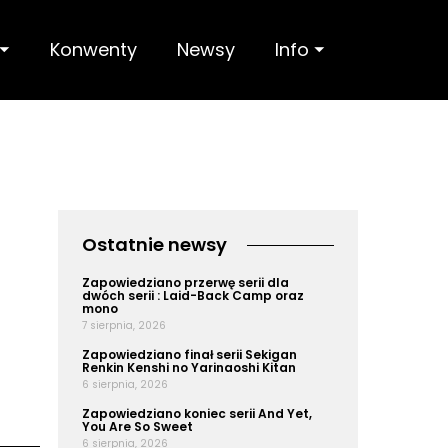
 ⏷
Konwenty
Newsy
Info ⏷
Ostatnie newsy
Zapowiedziano przerwę serii dla
dwóch serii : Laid-Back Camp oraz
mono
7 sierpnia, 2026
Zapowiedziano finał serii Sekigan
Renkin Kenshi no Yarinaoshi Kitan
6 sierpnia, 2026
Zapowiedziano koniec serii And Yet,
You Are So Sweet
6 sierpnia, 2026