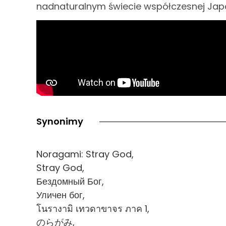
nadnaturalnym świecie współczesnej Japo
Synonimy
Noragami: Stray God,
Stray God,
Бездомный Бог,
Уличен бог,
โนรางามิ เทวดาขาจร ภาค 1,
のらがみ,