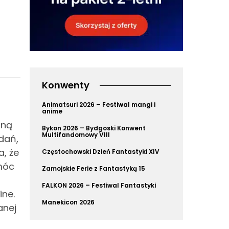
Konwenty
Animatsuri 2026 – Festiwal mangi i
anime
zną
Bykon 2026 – Bydgoski Konwent
Multifandomowy VIII
dań,
, że
Częstochowski Dzień Fantastyki XIV
móc
Zamojskie Ferie z Fantastyką 15
FALKON 2026 – Festiwal Fantastyki
ne.
Manekicon 2026
anej