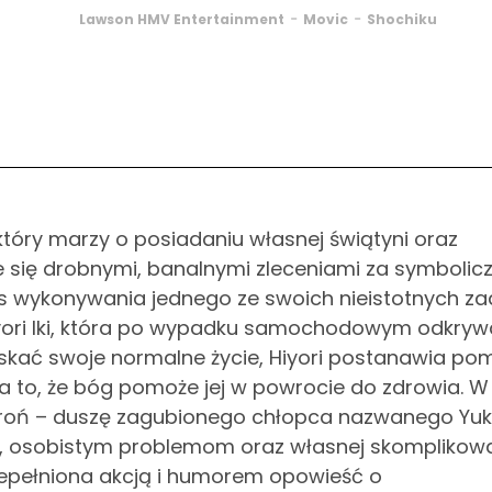
-
-
Lawson HMV Entertainment
Movic
Shochiku
óry marzy o posiadaniu własnej świątyni oraz
e się drobnymi, banalnymi zleceniami za symbolic
s wykonywania jednego ze swoich nieistotnych za
iyori Iki, która po wypadku samochodowym odkrywa
yskać swoje normalne życie, Hiyori postanawia po
na to, że bóg pomoże jej w powrocie do zdrowia. W
broń – duszę zagubionego chłopca nazwanego Yuki
, osobistym problemom oraz własnej skomplikow
zepełniona akcją i humorem opowieść o