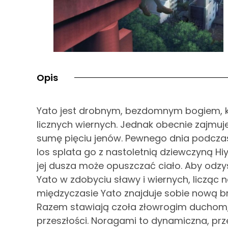
Opis
Yato jest drobnym, bezdomnym bogiem, kt
licznych wiernych. Jednak obecnie zajmuj
sumę pięciu jenów. Pewnego dnia podcza
los splata go z nastoletnią dziewczyną H
jej dusza może opuszczać ciało. Aby odz
Yato w zdobyciu sławy i wiernych, licząc 
międzyczasie Yato znajduje sobie nową 
Razem stawiają czoła złowrogim duchom
przeszłości. Noragami to dynamiczna, pr