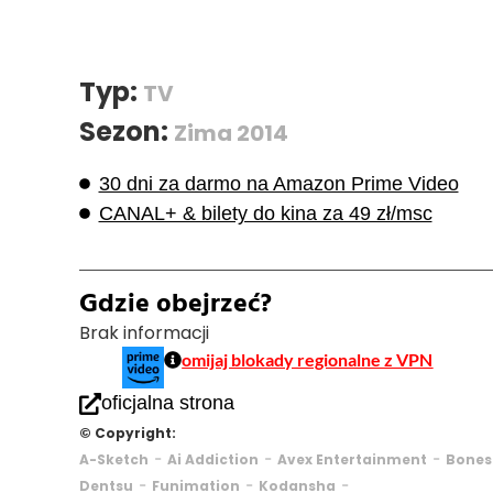
Typ:
TV
Sezon:
Zima 2014
30 dni za darmo na Amazon Prime Video
CANAL+ & bilety do kina za 49 zł/msc
Gdzie obejrzeć?
Brak informacji
omijaj blokady regionalne z VPN
oficjalna strona
© Copyright:
-
-
-
A-Sketch
Ai Addiction
Avex Entertainment
Bones
-
-
-
Dentsu
Funimation
Kodansha