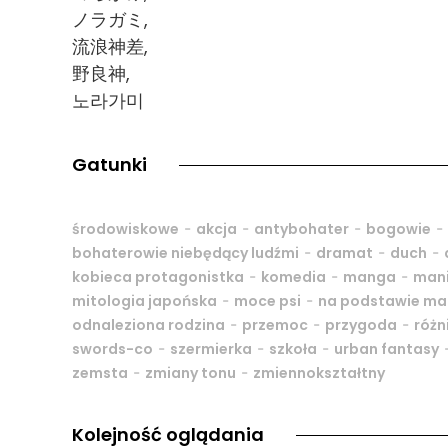
ノラガミ,
流浪神差,
野良神,
노라가미
Gatunki
-
-
-
-
środowiskowe
akcja
antybohater
bogowie
-
-
-
bohaterowie niebędący ludźmi
dramat
duch
-
-
-
kobieca protagonistka
komedia
manga
mani
-
-
mitologia japońska
moce psi
na podstawie ma
-
-
-
odnaleziona rodzina
przemoc
przygoda
różn
-
-
-
swords-co
szermierka
szkoła
urban fantasy
-
-
zemsta
zmiany tonu
zmiennokształtny
Kolejność oglądania