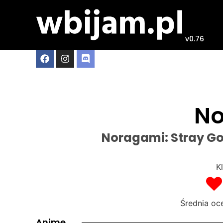
v0.76
No
Noragami: Stray G
Kl
Średnia o
Anime