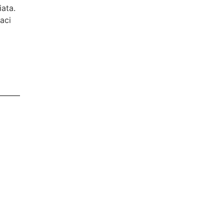
ata.
aci