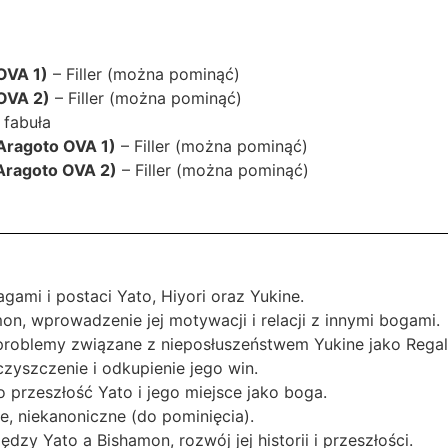
OVA 1)
– Filler (można pominąć)
OVA 2)
– Filler (można pominąć)
 fabuła
Aragoto OVA 1)
– Filler (można pominąć)
Aragoto OVA 2)
– Filler (można pominąć)
ami i postaci Yato, Hiyori oraz Yukine.
on, wprowadzenie jej motywacji i relacji z innymi bogami.
 problemy związane z nieposłuszeństwem Yukine jako Regali
czyszczenie i odkupienie jego win.
o przeszłość Yato i jego miejsce jako boga.
, niekanoniczne (do pominięcia).
ędzy Yato a Bishamon, rozwój jej historii i przeszłości.