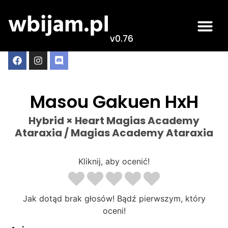
v0.76
Live odcink
Najlepsze anime
Masou Gakuen HxH
Hybrid × Heart Magias Academy
Ataraxia / Magias Academy Ataraxia
Kliknij, aby ocenić!
Jak dotąd brak głosów! Bądź pierwszym, który
oceni!