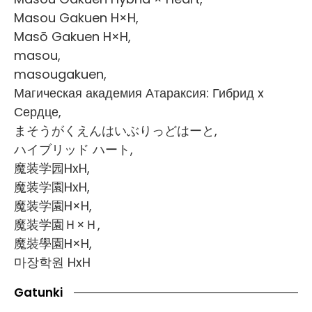
Masou Gakuen H×H,
Masō Gakuen H×H,
masou,
masougakuen,
Магическая академия Атараксия: Гибрид x
Сердце,
まそうがくえんはいぶりっどはーと,
ハイブリッド ハート,
魔装学园HxH,
魔装学園HxH,
魔装学園H×H,
魔装学園Ｈ×Ｈ,
魔裝學園H×H,
마장학원 HxH
Gatunki