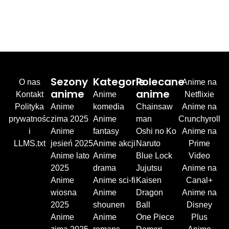
Sezony
Kategorie
Polecane
O nas
Anime na
anime
anime
Kontakt
Anime
Netflixie
Polityka
Anime
komedia
Chainsaw
Anime na
prywatnośc
zima 2025
Anime
man
Crunchyroll
i
Anime
fantasy
Oshi no Ko
Anime na
LLMS.txt
jesień 2025
Anime akcji
Naruto
Prime
Anime lato
Anime
Blue Lock
Video
2025
drama
Jujutsu
Anime na
Anime
Anime sci-fi
Kaisen
Canal+
wiosna
Anime
Dragon
Anime na
2025
shounen
Ball
Disney
Anime
Anime
One Piece
Plus