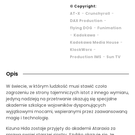
© Copyright:
-
-
AT-X
Crunchyroll
-
DAX Production
-
flying DOG
Funimation
-
-
Kadokawa
-
Kadokawa Media House
-
KlockWorx
-
Production IMS
Sun TV
Opis
W świecie, w którym ludzkość musi stawić czoła
zagrożeniu ze strony tajemniczych istot z innego wymiaru,
jedyną nadzieją na przetrwanie okazują się specjalne
akademie szkolące wojowników dysponujących
wyjątkowymi mocami, wspieranymi przez zaawansowaną
magię i technologię.
Kizuna Hida zostaje przyjęty do akademii Ataraxia za
sprawą swojej starszej siostry. Szybko okazuje się, że