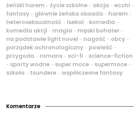
żeński harem
życie szkolne
akcja
ecchi
-
-
-
-
fantasy
głównie żeńska obsada
harem
-
-
-
heteroseksualność
isekai
komedia
-
-
-
komedia akcji
magia
męski bohater
-
-
-
na podstawie light novel
nagość
obcy
-
-
-
porządek achronologiczny
powieść
-
-
przygoda
romans
sci-fi
science-fiction
-
-
-
sporty wodne
super moce
supermoce
-
-
-
-
szkoła
tsundere
współczesne fantasy
-
-
Komentarze