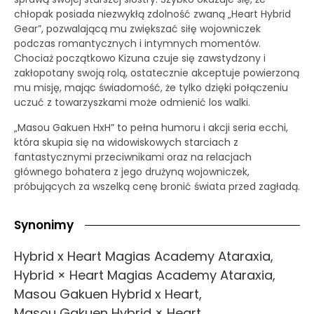
chłopak posiada niezwykłą zdolność zwaną „Heart Hybrid
Gear”, pozwalającą mu zwiększać siłę wojowniczek
podczas romantycznych i intymnych momentów.
Chociaż początkowo Kizuna czuje się zawstydzony i
zakłopotany swoją rolą, ostatecznie akceptuje powierzoną
mu misję, mając świadomość, że tylko dzięki połączeniu
uczuć z towarzyszkami może odmienić los walki.
„Masou Gakuen HxH” to pełna humoru i akcji seria ecchi,
która skupia się na widowiskowych starciach z
fantastycznymi przeciwnikami oraz na relacjach
głównego bohatera z jego drużyną wojowniczek,
próbujących za wszelką cenę bronić świata przed zagładą.
Synonimy
Hybrid x Heart Magias Academy Ataraxia,
Hybrid × Heart Magias Academy Ataraxia,
Masou Gakuen Hybrid x Heart,
Masou Gakuen Hybrid × Heart,