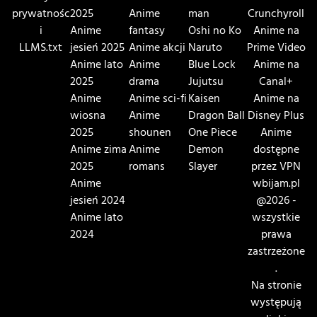
prywatnośc
2025
Anime
man
Crunchyroll
i
Anime
fantasy
Oshi no Ko
Anime na
LLMS.txt
jesień 2025
Anime akcji
Naruto
Prime Video
Anime lato
Anime
Blue Lock
Anime na
2025
drama
Jujutsu
Canal+
Anime
Anime sci-fi
Kaisen
Anime na
wiosna
Anime
Dragon Ball
Disney Plus
2025
shounen
One Piece
Anime
Anime zima
Anime
Demon
dostępne
2025
romans
Slayer
przez VPN
Anime
wbijam.pl
jesień 2024
@2026 -
Anime lato
wszystkie
2024
prawa
zastrzeżone
.
Na stronie
występują