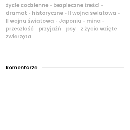
życie codzienne
bezpieczne treści
-
-
dramat
historyczne
II wojna światowa
-
-
-
II wojna światowa
Japonia
mina
-
-
-
przeszłość
przyjaźń
psy
z życia wzięte
-
-
-
-
zwierzęta
Komentarze