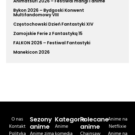
Animatsuri 2026 – Festiwal mangi i anime
Bykon 2026 – Bydgoski Konwent
Multifandomowy VIII
Częstochowski Dzień Fantastyki XIV
Zamojskie Ferie z Fantastyką 15
FALKON 2026 – Festiwal Fantastyki
Manekicon 2026
O nas
Sezony
Kategorie
Polecane
Anime na
Kontakt
anime
Anime
anime
Netflixie
Polityka
Anime zima
komedia
Chainsaw
Anime na