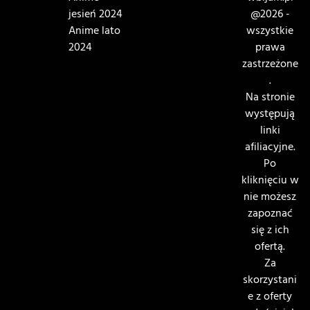
jesień 2024
@2026 -
Anime lato
wszystkie
2024
prawa
zastrzeżone
.
Na stronie
występują
linki
afiliacyjne.
Po
kliknięciu w
nie możesz
zapoznać
się z ich
ofertą.
Za
skorzystani
e z oferty