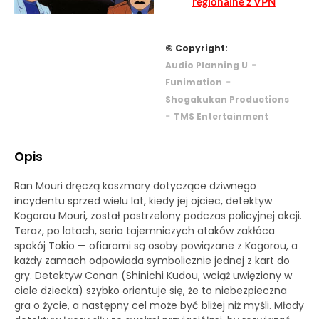
regionalne z VPN
© Copyright:
-
Audio Planning U
-
Funimation
Shogakukan Productions
-
TMS Entertainment
Opis
Ran Mouri dręczą koszmary dotyczące dziwnego
incydentu sprzed wielu lat, kiedy jej ojciec, detektyw
Kogorou Mouri, został postrzelony podczas policyjnej akcji.
Teraz, po latach, seria tajemniczych ataków zakłóca
spokój Tokio — ofiarami są osoby powiązane z Kogorou, a
każdy zamach odpowiada symbolicznie jednej z kart do
gry. Detektyw Conan (Shinichi Kudou, wciąż uwięziony w
ciele dziecka) szybko orientuje się, że to niebezpieczna
gra o życie, a następny cel może być bliżej niż myśli. Młody