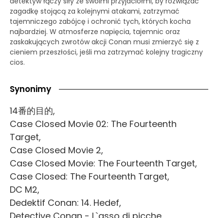
detektyw łączy siły ze swoimi przyjaciółmi, by rozwiązać
zagadkę stojącą za kolejnymi atakami, zatrzymać
tajemniczego zabójcę i ochronić tych, których kocha
najbardziej. W atmosferze napięcia, tajemnic oraz
zaskakujących zwrotów akcji Conan musi zmierzyć się z
cieniem przeszłości, jeśli ma zatrzymać kolejny tragiczny
cios.
Synonimy
14番的目的,
Case Closed Movie 02: The Fourteenth
Target,
Case Closed Movie 2,
Case Closed Movie: The Fourteenth Target,
Case Closed: The Fourteenth Target,
DC M2,
Dedektif Conan: 14. Hedef,
Detective Conan - L`asso di picche,