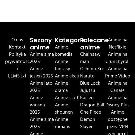
O nas
Sezony
Kategorie
Polecane
Anime na
Kontakt
anime
Anime
anime
Netflixie
Polityka
Anime zima
komedia
Chainsaw
Anime na
prywatnośc
2025
Anime
man
Crunchyroll
i
Anime
fantasy
Oshi no Ko
Anime na
LLMS.txt
jesień 2025
Anime akcji
Naruto
Prime Video
Anime lato
Anime
Blue Lock
Anime na
2025
drama
Jujutsu
Canal+
Anime
Anime sci-fi
Kaisen
Anime na
wiosna
Anime
Dragon Ball
Disney Plus
2025
shounen
One Piece
Anime
Anime zima
Anime
Demon
dostępne
2025
romans
Slayer
przez VPN
Anime
wbijam.pl