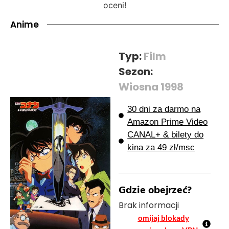
oceni!
Anime
Typ:
Film
Sezon:
Wiosna 1998
30 dni za darmo na
Amazon Prime Video
CANAL+ & bilety do
kina za 49 zł/msc
Gdzie obejrzeć?
Brak informacji
omijaj blokady