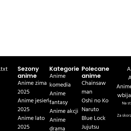
txt
A
Sezony
Kategorie
Polecane
Anime
anime
anime
A
Anime zima
Chainsaw
komedia
Anime
2025
man
Anime
wbija
Anime jesień
Oshi no Ko
fantasy
Na st
2025
Naruto
Anime akcji
Za skor
Anime lato
Blue Lock
Anime
2025
Jujutsu
drama