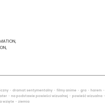
MATION,
ION,
-
-
-
-
-
iczny
dramat sentymentalny
filmy anime
gra
harem
-
-
ater
na podstawie powieści wizualnej
powieść wizualna
-
ia wzięte
ziemia