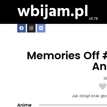
v0.76
Memories Off #
An
Kl
Jak dotąd brak gło
Anime