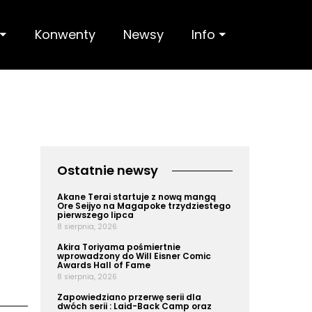
 ⏷
Konwenty
Newsy
Info ⏷
Ostatnie newsy
Akane Terai startuje z nową mangą
Ore Seijyo na Magapoke trzydziestego
pierwszego lipca
8 sierpnia, 2026
Akira Toriyama pośmiertnie
wprowadzony do Will Eisner Comic
Awards Hall of Fame
8 sierpnia, 2026
Zapowiedziano przerwę serii dla
dwóch serii : Laid-Back Camp oraz