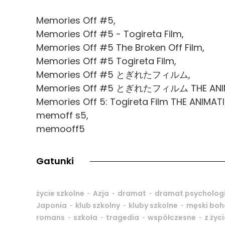
Memories Off #5,
Memories Off #5 - Togireta Film,
Memories Off #5 The Broken Off Film,
Memories Off #5 Togireta Film,
Memories Off #5 とぎれたフィルム,
Memories Off #5 とぎれたフィルム THE ANI
Memories Off 5: Togireta Film THE ANIMAT
memoff s5,
memooff5
Gatunki
-
-
-
życie szkolne
Azja
dramat
dramat psycholog
-
-
-
Japonia
klub szkolny
kluby szkolne
męski boh
-
-
-
-
romans
szkoła
tragedia
współczesne
z życ