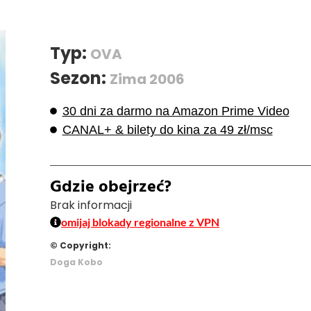
Typ:
OVA
Sezon:
Zima 2006
30 dni za darmo na Amazon Prime Video
CANAL+ & bilety do kina za 49 zł/msc
Gdzie obejrzeć?
Brak informacji
omijaj blokady regionalne z VPN
© Copyright:
Doga Kobo