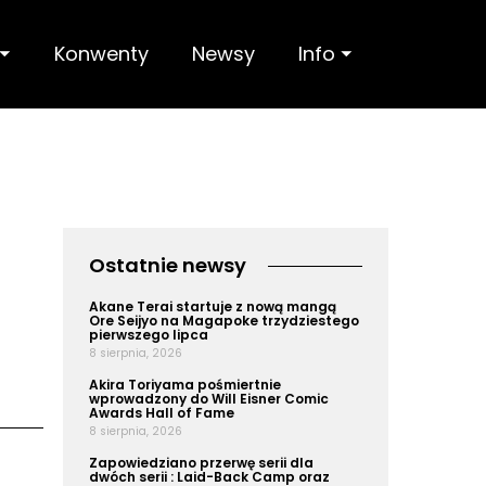
 ⏷
Konwenty
Newsy
Info ⏷
Ostatnie newsy
Akane Terai startuje z nową mangą
Ore Seijyo na Magapoke trzydziestego
pierwszego lipca
8 sierpnia, 2026
Akira Toriyama pośmiertnie
wprowadzony do Will Eisner Comic
Awards Hall of Fame
8 sierpnia, 2026
Zapowiedziano przerwę serii dla
dwóch serii : Laid-Back Camp oraz