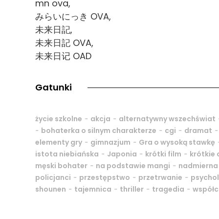
mn ova,
みらいにっき OVA,
未来日記,
未来日記 OVA,
未来日记 OAD
Gatunki
-
-
życie szkolne
akcja
alternatywny wszechświat
-
-
-
bohaterka o silnym charakterze
cgi
dramat
-
-
elementy gry
gimnazjum
Gra o wysoką stawkę
-
-
-
istota niebiańska
Japonia
krótki film
krótkie 
-
-
męski bohater
na podstawie mangi
nadmierna
-
-
-
policjanci
przestępstwo
przetrwanie
psycho
-
-
-
-
shounen
tajemnica
thriller
tragedia
współc