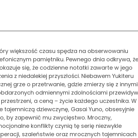
który większość czasu spędza na obserwowaniu
lefonicznym pamiętniku. Pewnego dnia odkrywa, ż
 okazuje się, że codzienne notatki zawarte w jego
ia z niedalekiej przyszłości. Niebawem Yukiteru
nej grze o przetrwanie, gdzie zmierzy się z innymi
obdarzonych odmiennymi zdolnościami przewidyw
i przestrzeni, a ceną – życie każdego uczestnika. W
aje tajemniczą dziewczynę, Gasai Yuno, obsesyjnie
o, by zapewnić mu zwycięstwo. Mroczny,
cjonalne konflikty czynią tę serię niezwykle
esperacji, szaleństwie oraz mrocznych tajemnicach