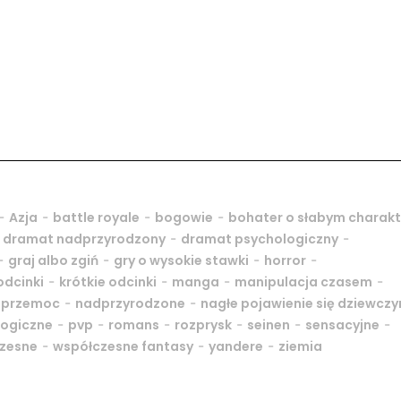
-
-
-
-
Azja
battle royale
bogowie
bohater o słabym charakt
-
-
-
dramat nadprzyrodzony
dramat psychologiczny
-
-
-
-
graj albo zgiń
gry o wysokie stawki
horror
-
-
-
-
odcinki
krótkie odcinki
manga
manipulacja czasem
-
-
 przemoc
nadprzyrodzone
nagłe pojawienie się dziewczy
-
-
-
-
-
-
logiczne
pvp
romans
rozprysk
seinen
sensacyjne
-
-
-
zesne
współczesne fantasy
yandere
ziemia