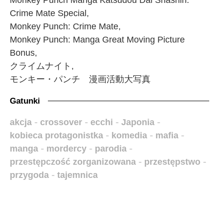
Monkey Punch Manga Katsudou Dai Shashin:
Crime Mate Special,
Monkey Punch: Crime Mate,
Monkey Punch: Manga Great Moving Picture
Bonus,
クライムナイト,
モンキー・パンチ 漫画活動大写真
Gatunki
akcja
-
crossover
-
ecchi
-
Japonia
-
kobieca protagonistka
-
komedia
-
mafia
-
manga
-
mordercy
-
parodia
-
przestępczość zorganizowana
-
przestępstwo
-
przygoda
-
tajemnica