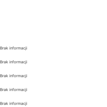
VPN i ominąć blokadę
regionalną!
*Polecana promocja na
VPN
Polska
Brak informacji
USA
Brak informacji
Wielka Brytania
Brak informacji
Kanada
Brak informacji
Australia
Brak informacji