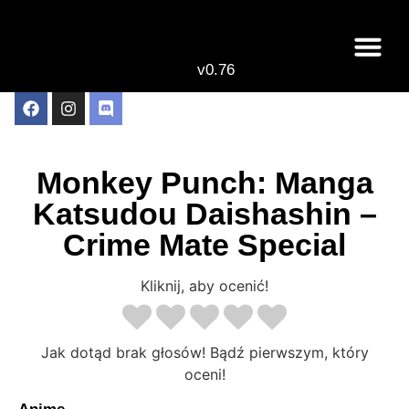
v0.76
Live odcinki
Najlepsze anime 
Monkey Punch: Manga
Katsudou Daishashin –
Crime Mate Special
Kliknij, aby ocenić!
Jak dotąd brak głosów! Bądź pierwszym, który
oceni!