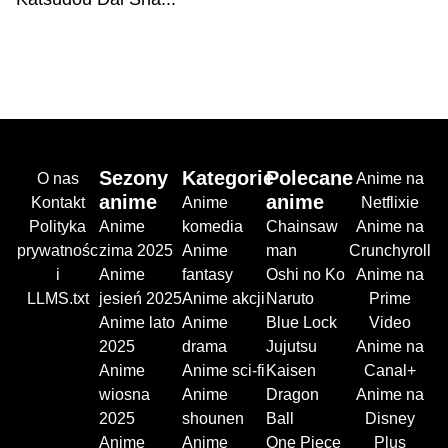
Sezony
Kategorie
Polecane
O nas
Anime na
anime
anime
Kontakt
Anime
Netflixie
Polityka
Anime
komedia
Chainsaw
Anime na
prywatnośc
zima 2025
Anime
man
Crunchyroll
i
Anime
fantasy
Oshi no Ko
Anime na
LLMS.txt
jesień 2025
Anime akcji
Naruto
Prime
Anime lato
Anime
Blue Lock
Video
2025
drama
Jujutsu
Anime na
Anime
Anime sci-fi
Kaisen
Canal+
wiosna
Anime
Dragon
Anime na
2025
shounen
Ball
Disney
Anime
Anime
One Piece
Plus