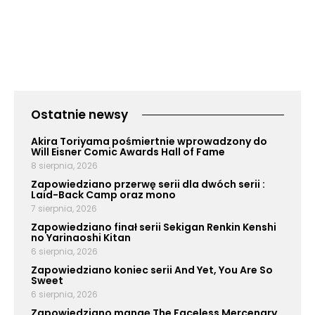
Ostatnie newsy
Akira Toriyama pośmiertnie wprowadzony do
Will Eisner Comic Awards Hall of Fame
8 sierpnia, 2026
Zapowiedziano przerwę serii dla dwóch serii :
Laid-Back Camp oraz mono
7 sierpnia, 2026
Zapowiedziano finał serii Sekigan Renkin Kenshi
no Yarinaoshi Kitan
6 sierpnia, 2026
Zapowiedziano koniec serii And Yet, You Are So
Sweet
6 sierpnia, 2026
Zapowiedziano mangę The Faceless Mercenary