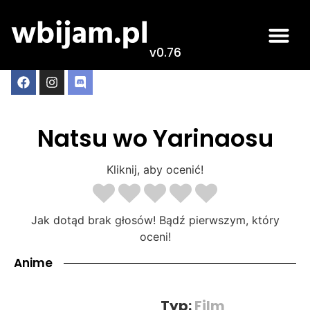
v0.76
Natsu wo Yarinaosu
Kliknij, aby ocenić!
Jak dotąd brak głosów! Bądź pierwszym, który
oceni!
Anime
Typ:
Film