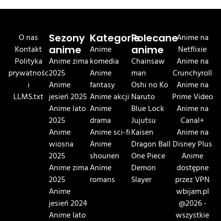
O nas
Sezony
Kategorie
Polecane
Anime na
Kontakt
anime
Anime
anime
Netflixie
Polityka
Anime zima
komedia
Chainsaw
Anime na
prywatnośc
2025
Anime
man
Crunchyroll
i
Anime
fantasy
Oshi no Ko
Anime na
LLMS.txt
jesień 2025
Anime akcji
Naruto
Prime Video
Anime lato
Anime
Blue Lock
Anime na
2025
drama
Jujutsu
Canal+
Anime
Anime sci-fi
Kaisen
Anime na
wiosna
Anime
Dragon Ball
Disney Plus
2025
shounen
One Piece
Anime
Anime zima
Anime
Demon
dostępne
2025
romans
Slayer
przez VPN
Anime
wbijam.pl
jesień 2024
@2026 -
Anime lato
wszystkie