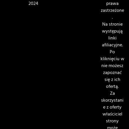
2024
prawa
zastrzeżone
.
Na stronie
występują
linki
afiliacyjne.
Po
kliknięciu w
nie możesz
zapoznać
się z ich
ofertą.
Za
skorzystani
e z oferty
właściciel
strony
może