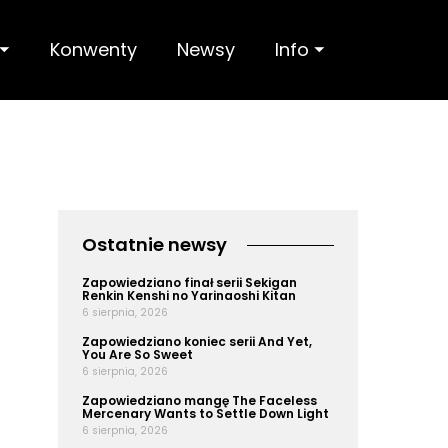
 ⏷
Konwenty
Newsy
Info ⏷
Ostatnie newsy
Zapowiedziano finał serii Sekigan
Renkin Kenshi no Yarinaoshi Kitan
6 sierpnia, 2026
Zapowiedziano koniec serii And Yet,
You Are So Sweet
6 sierpnia, 2026
Zapowiedziano mangę The Faceless
Mercenary Wants to Settle Down Light
6 sierpnia, 2026