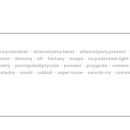
-
-
-
na przeszłość
alternatywny świat
alternatywny prezent
-
-
-
-
-
emon
demony
elf
fantasy
magia
na podstawie light
-
-
-
-
olety
postapokaliptyczne
powieść
przygoda
romans
-
-
-
-
-
haterka
smoki
sukkub
super moce
swords-co
szerm