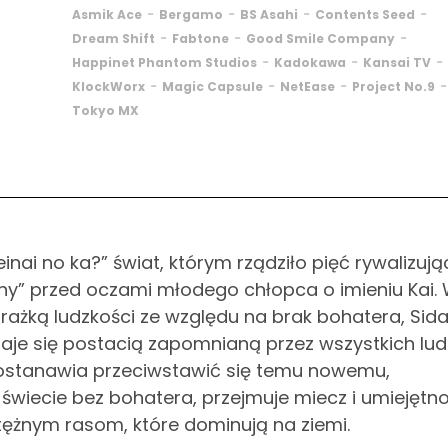
-
-
-
-
Asmik Ace
Bergamo
BS Asahi
Contents Seed
-
-
-
Dream Shift
Fabtone
Good Smile Company
-
-
-
Happinet Phantom Studios
Kadokawa
Kansai TV
-
-
-
-
KlockWorx
Magic Capsule
NetEase
Project No.9
Tokyo MX
ai no ka?” świat, którym rządziło pięć rywalizuj
any” przed oczami młodego chłopca o imieniu Kai. 
rażką ludzkości ze względu na brak bohatera, Sida
taje się postacią zapomnianą przez wszystkich ludz
 postanawia przeciwstawić się temu nowemu,
świecie bez bohatera, przejmuje miecz i umiejętno
tężnym rasom, które dominują na ziemi.