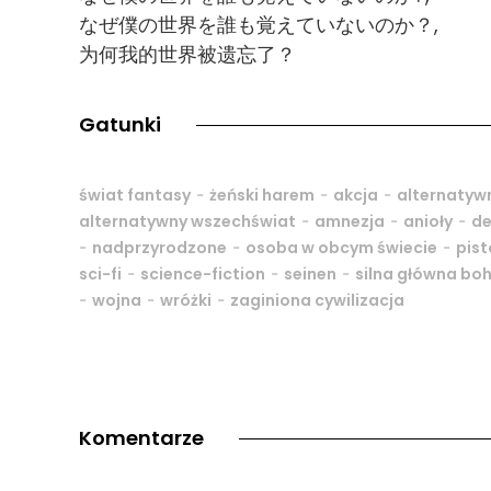
なぜ僕の世界を誰も覚えていないのか？,
为何我的世界被遗忘了？
Gatunki
-
-
-
świat fantasy
żeński harem
akcja
alternatyw
-
-
-
alternatywny wszechświat
amnezja
anioły
d
-
-
-
nadprzyrodzone
osoba w obcym świecie
pist
-
-
-
sci-fi
science-fiction
seinen
silna główna bo
-
-
-
wojna
wróżki
zaginiona cywilizacja
Komentarze