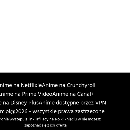
nime na Netflixie
Anime na Crunchyroll
nime na Prime Video
Anime na Canal+
 na Disney Plus
Anime dostępne przez VPN
m.pl
@2026 - wszystkie prawa zastrzeżone.
ronie występują linki afiliacyjne. Po kliknięciu w nie możesz
zapoznać się z ich ofertą.