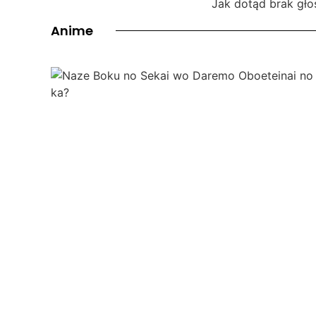
Jak dotąd brak gło
Anime