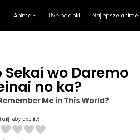
Anime ⏷
Live odcinki
Najlepsze anime
o Sekai wo Daremo
inai no ka?
Remember Me in This World?
iknij, aby ocenić!