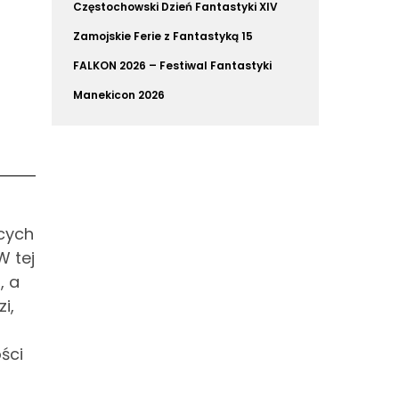
Częstochowski Dzień Fantastyki XIV
Zamojskie Ferie z Fantastyką 15
FALKON 2026 – Festiwal Fantastyki
Manekicon 2026
ących
W tej
, a
i,
ści