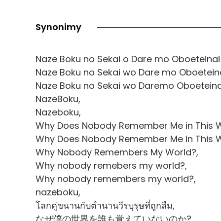
Synonimy
Naze Boku no Sekai o Dare mo Oboeteinai
Naze Boku no Sekai wo Dare mo Oboeteina
Naze Boku no Sekai wo Daremo Oboeteinai
NazeBoku,
Nazeboku,
Why Does Nobody Remember Me in This W
Why Does Nobody Remember Me in This W
Why Nobody Remembers My World?,
Why nobody remebers my world?,
Why nobody remembers my world?,
nazeboku,
โลกคู่ขนานกับตำนานวีรบุรุษที่ถูกลืม,
なぜ僕の世界を誰も覚えていないのか?,