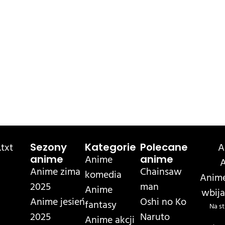
txt
A
Sezony
Kategorie
Polecane
Anime
anime
anime
A
Anime zima
Chainsaw
komedia
Anime
2025
man
Anime
wbija
Anime jesień
Oshi no Ko
fantasy
Na st
2025
Naruto
Anime akcji