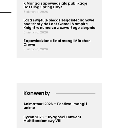
K Manga zapowiedziało publikację
Dazzling Spring Days
6 sierpnia, 2026
LaLa świętuje pięćdziesięciolecie: nowe
one-shoty do Last Game i Vampire
Knight w numerze z czwartego sierpnia
5 sierpnia, 2026
Zapowiedziano finał mangi Märchen
Crown
5 sierpnia, 2026
Konwenty
Animatsuri 2026 – Festiwal mangi i
anime
Bykon 2026 – Bydgoski Konwent
Multifandomowy VIII