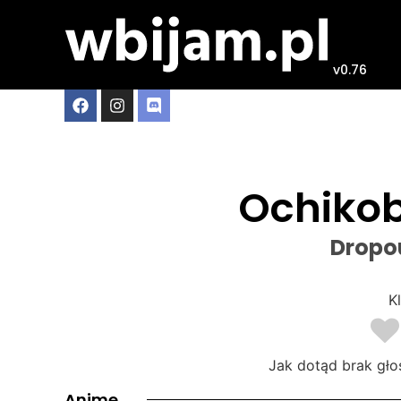
v0.76
Ochikobo
Dropou
Kl
Jak dotąd brak gło
Anime