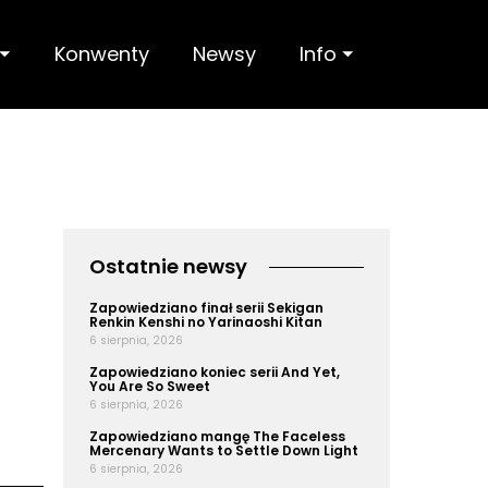
 ⏷
Konwenty
Newsy
Info ⏷
Ostatnie newsy
Zapowiedziano finał serii Sekigan
Renkin Kenshi no Yarinaoshi Kitan
6 sierpnia, 2026
Zapowiedziano koniec serii And Yet,
You Are So Sweet
6 sierpnia, 2026
Zapowiedziano mangę The Faceless
Mercenary Wants to Settle Down Light
6 sierpnia, 2026