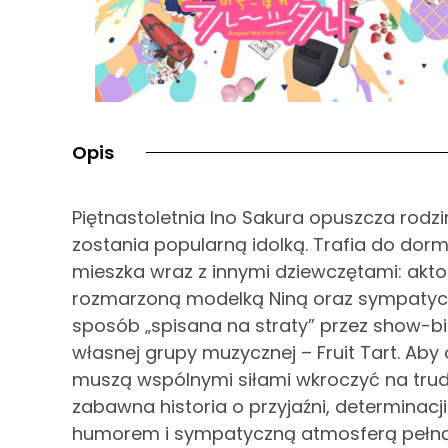
Opis
Piętnastoletnia Ino Sakura opuszcza rodz
zostania popularną idolką. Trafia do dor
mieszka wraz z innymi dziewczętami: akto
rozmarzoną modelką Niną oraz sympatycz
sposób „spisana na straty” przez show-bi
własnej grupy muzycznej – Fruit Tart. Ab
muszą wspólnymi siłami wkroczyć na trudną
zabawna historia o przyjaźni, determinacj
humorem i sympatyczną atmosferą pełną 