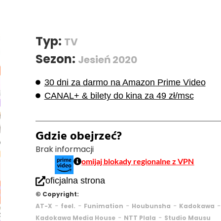
Typ:
TV
Sezon:
Jesień 2020
30 dni za darmo na Amazon Prime Video
CANAL+ & bilety do kina za 49 zł/msc
Gdzie obejrzeć?
Brak informacji
omijaj blokady regionalne z VPN
oficjalna strona
© Copyright:
-
-
-
-
-
AT-X
feel.
Funimation
Houbunsha
Kadokawa
-
-
Kadokawa Media House
NTT Plala
Studio Mausu