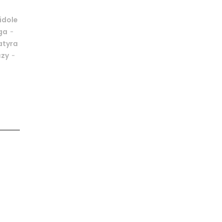
idole
-
ga
atyra
-
czy