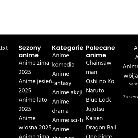
txt
A
Sezony
Kategorie
Polecane
Anime
anime
anime
A
Anime zima
Chainsaw
komedia
Anime
2025
man
Anime
wbija
Anime jesień
Oshi no Ko
fantasy
Na st
2025
Naruto
Anime akcji
Za skor
Anime lato
Blue Lock
Anime
2025
Jujutsu
drama
Anime
Kaisen
Anime sci-fi
wiosna 2025
Dragon Ball
Anime
Anime zima
One Piece