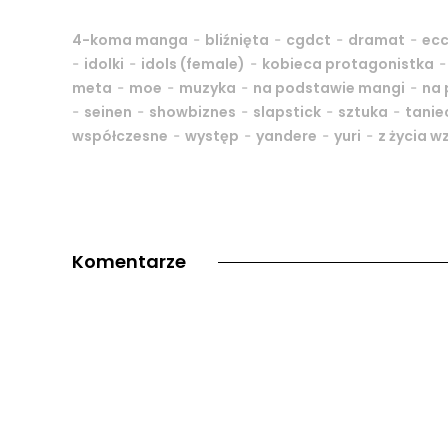
-
-
-
-
4-koma manga
bliźnięta
cgdct
dramat
ecc
-
-
-
idolki
idols (female)
kobieca protagonistka
-
-
-
-
meta
moe
muzyka
na podstawie mangi
na 
-
-
-
-
-
seinen
showbiznes
slapstick
sztuka
tanie
-
-
-
-
współczesne
występ
yandere
yuri
z życia w
Komentarze