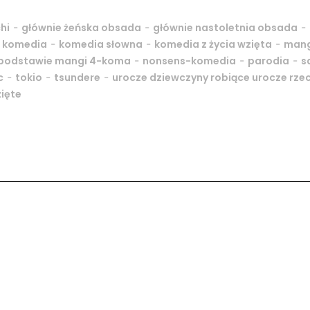
-
-
-
hi
głównie żeńska obsada
głównie nastoletnia obsada
-
-
-
-
komedia
komedia słowna
komedia z życia wzięta
man
-
-
-
podstawie mangi 4-koma
nonsens-komedia
parodia
s
-
-
-
c
tokio
tsundere
urocze dziewczyny robiące urocze rze
zięte