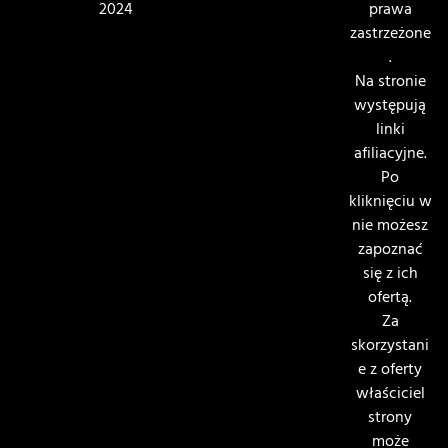
2024
prawa
zastrzeżone
.
Na stronie
występują
linki
afiliacyjne.
Po
kliknięciu w
nie możesz
zapoznać
się z ich
ofertą.
Za
skorzystani
e z oferty
właściciel
strony
może