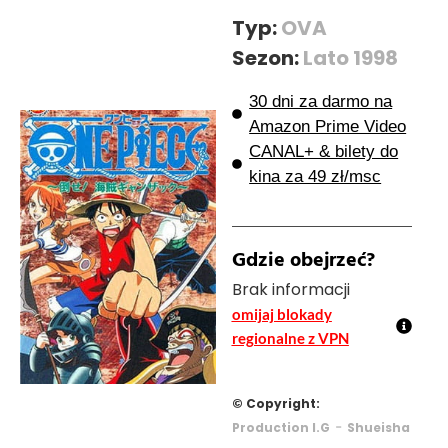
Typ:
OVA
Sezon:
Lato 1998
30 dni za darmo na
Amazon Prime Video
CANAL+ & bilety do
kina za 49 zł/msc
Gdzie obejrzeć?
Brak informacji
omijaj blokady
regionalne z VPN
© Copyright:
-
Production I.G
Shueisha