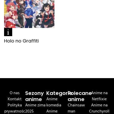
Holo no Graffiti
O nas
Sezony
Kategorie
Polecane
Anime na
Kontakt
anime
Anime
anime
Netflixie
Polityka
Anime zima
komedia
Chainsaw
Anime na
prywatnośc
2025
Anime
man
Crunchyroll