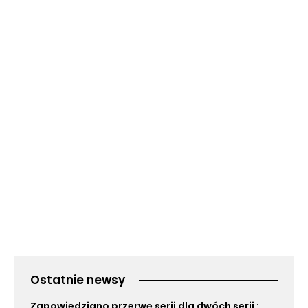
Ostatnie newsy
Zapowiedziano przerwę serii dla dwóch serii :