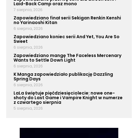
Laid-Back Camp oraz mono
7 sierpnia, 2026
Zapowiedziano finał serii Sekigan Renkin Kenshi
no Yarinaoshi Kitan
6 sierpnia, 2026
Zapowiedziano koniec serii And Yet, You Are So
Sweet
6 sierpnia, 2026
Zapowiedziano mangę The Faceless Mercenary
Wants to Settle Down Light
6 sierpnia, 2026
K Manga zapowiedziało publikację Dazzling
Spring Days
6 sierpnia, 2026
LaLa świętuje pięćdziesięciolecie: nowe one-
shoty do Last Game i Vampire Knight w numerze
z czwartego sierpnia
5 sierpnia, 2026