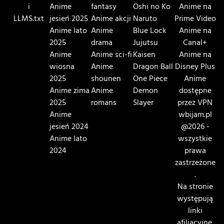
i
Anime
fantasy
Oshi no Ko
Anime na
LLMS.txt
jesień 2025
Anime akcji
Naruto
Prime Video
Anime lato
Anime
Blue Lock
Anime na
2025
drama
Jujutsu
Canal+
Anime
Anime sci-fi
Kaisen
Anime na
wiosna
Anime
Dragon Ball
Disney Plus
2025
shounen
One Piece
Anime
Anime zima
Anime
Demon
dostępne
2025
romans
Slayer
przez VPN
Anime
wbijam.pl
jesień 2024
@2026 -
Anime lato
wszystkie
2024
prawa
zastrzeżone
.
Na stronie
występują
linki
afiliacyjne.