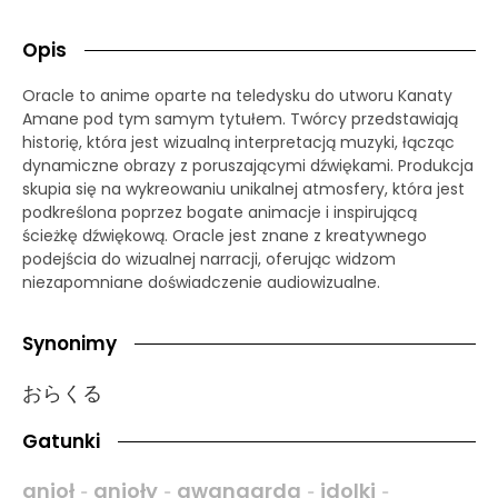
Opis
Oracle to anime oparte na teledysku do utworu Kanaty
Amane pod tym samym tytułem. Twórcy przedstawiają
historię, która jest wizualną interpretacją muzyki, łącząc
dynamiczne obrazy z poruszającymi dźwiękami. Produkcja
skupia się na wykreowaniu unikalnej atmosfery, która jest
podkreślona poprzez bogate animacje i inspirującą
ścieżkę dźwiękową. Oracle jest znane z kreatywnego
podejścia do wizualnej narracji, oferując widzom
niezapomniane doświadczenie audiowizualne.
Synonimy
おらくる
Gatunki
anioł
anioły
awangarda
idolki
-
-
-
-