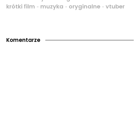
krótki film
muzyka
oryginalne
vtuber
-
-
-
Komentarze